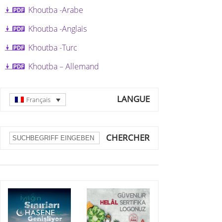
Khoutba -A
rabe
Khoutba -A
nglais
Khoutba -T
urc
Khoutba – Allemand
LANGUE
Français
CHERCHER