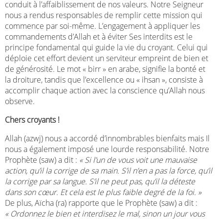
conduit à l’affaiblissement de nos valeurs. Notre Seigneur
nous a rendus responsables de remplir cette mission qui
commence par soi-même. L’engagement à appliquer les
commandements d’Allah et à éviter Ses interdits est le
principe fondamental qui guide la vie du croyant. Celui qui
déploie cet effort devient un serviteur empreint de bien et
de générosité. Le mot « birr » en arabe, signifie la bonté et
la droiture, tandis que l’excellence ou « ihsan », consiste à
accomplir chaque action avec la conscience qu’Allah nous
observe.
Chers croyants !
Allah (azwj) nous a accordé d’innombrables bienfaits mais Il
nous a également imposé une lourde responsabilité. Notre
Prophète (saw) a dit :
« Si l’un de vous voit une mauvaise
action, qu’il la corrige de sa main. S’il n’en a pas la force, qu’il
la corrige par sa langue. S’il ne peut pas, qu’il la déteste
dans son cœur. Et cela est le plus faible degré de la foi. »
De plus, Aïcha (ra) rapporte que le Prophète (saw) a dit :
« Ordonnez le bien et interdisez le mal, sinon un jour vous