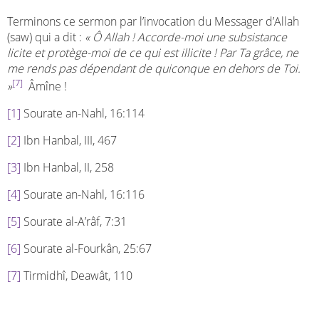
Terminons ce sermon par l’invocation du Messager d’Allah
(saw) qui a dit :
« Ô Allah ! Accorde-moi une subsistance
licite et protège-moi de ce qui est illicite ! Par Ta grâce, ne
me rends pas dépendant de quiconque en dehors de Toi.
[7]
»
Âmîne !
[1]
Sourate an-Nahl, 16:114
[2]
Ibn Hanbal, III, 467
[3]
Ibn Hanbal, II, 258
[4]
Sourate an-Nahl, 16:116
[5]
Sourate al-A’râf, 7:31
[6]
Sourate al-Fourkân, 25:67
[7]
Tirmidhî, Deawât, 110