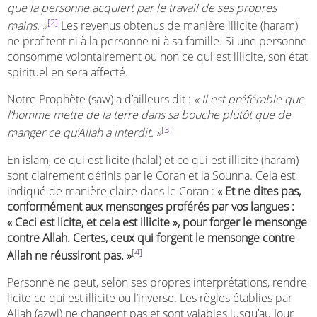
que la personne acquiert par le travail de ses propres
[2]
mains. »
Les revenus obtenus de manière illicite (haram)
ne profitent ni à la personne ni à sa famille. Si une personne
consomme volontairement ou non ce qui est illicite, son état
spirituel en sera affecté.
Notre Prophète (saw) a d’ailleurs dit :
« Il est préférable que
l’homme mette de la terre dans sa bouche plutôt que de
[3]
manger ce qu’Allah a interdit. »
En islam, ce qui est licite (halal) et ce qui est illicite (haram)
sont clairement définis par le Coran et la Sounna. Cela est
indiqué de manière claire dans le Coran :
« Et ne dites pas,
conformément aux mensonges proférés par vos langues :
« Ceci est licite, et cela est illicite », pour forger le mensonge
contre Allah. Certes, ceux qui forgent le mensonge contre
[4]
Allah ne réussiront pas. »
Personne ne peut, selon ses propres interprétations, rendre
licite ce qui est illicite ou l’inverse. Les règles établies par
Allah (azwj) ne changent pas et sont valables jusqu’au Jour