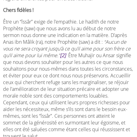
Chers fidèles !
Être un “îssâr” exige de l’empathie. Le hadith de notre
Prophète (saw) que nous avons lu au début de notre
sermon nous donne une indication en la matière. D’après
Anas ibn Mâlik (ra), notre Prophète (saw) a dit :
“Aucun de
vous ne sera croyant jusqu’à ce qu’il aime pour son frère ce
qu’il aime pour lui même.”
[2]
Être Muhajir ou Ansar signifie
que nous devons souhaiter pour les autres ce que nous
souhaitons pour nous-mêmes dans toutes les circonstances,
et éviter pour eux ce dont nous nous préservons. Accueillir
ceux qui cherchent refuge sans les marginaliser, se réjouir
de l’amélioration de leur situation précaire et adopter une
morale noble sont des comportements louables.
Cependant, ceux qui utilisent leurs propres richesses pour
aider les nécessiteux, même s’ils sont dans le besoin eux-
mêmes, sont les “îssâr”. Ces personnes ont atteint le
sommet de la générosité en surmontant leur égoïsme, et
elles ont été saluées comme étant celles qui réussissent et
trouvent le salut.