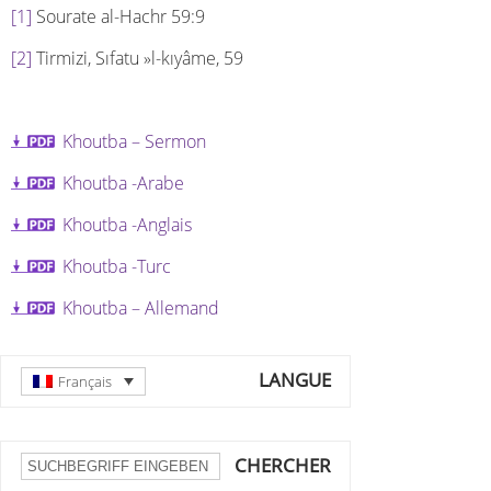
[1]
Sourate al-Hachr 59:9
[2]
Tirmizi, Sıfatu »l-kıyâme, 59
Khoutba – Sermon
Khoutba -A
rabe
Khoutba -A
nglais
Khoutba -T
urc
Khoutba – Allemand
LANGUE
Français
CHERCHER