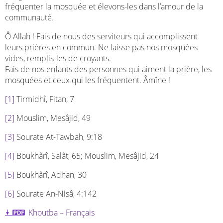
fréquenter la mosquée et élevons-les dans l’amour de la
communauté.
Ô Allah ! Fais de nous des serviteurs qui accomplissent
leurs prières en commun. Ne laisse pas nos mosquées
vides, remplis-les de croyants.
Fais de nos enfants des personnes qui aiment la prière, les
mosquées et ceux qui les fréquentent. Âmîne !
[1]
Tirmidhî, Fitan, 7
[2]
Mouslim, Mesâjid, 49
[3]
Sourate At-Tawbah, 9:18
[4]
Boukhârî, Salât, 65; Mouslim, Mesâjid, 24
[5]
Boukhârî, Adhan, 30
[6]
Sourate An-Nisâ, 4:142
Khoutba
–
Français