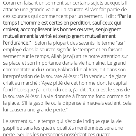
Coran en faisant un serment sur certains sujets auxquels Il
attache une grande valeur. La sourate Al-‘Asr fait partie de
ces sourates qui commencent par un serment. Il dit :
“Par le
temps ! L’homme est certes en perdition, sauf ceux qui
croient, accomplissent les bonnes œuvres, s’enjoignent
mutuellement la vérité et s’enjoignent mutuellement
l’endurance.”
Selon la plupart des savants, le terme “asr”
employé dans la sourate signifie le “temps” et en faisant
serment sur le temps, Allah (azwj) attire notre attention sur
sa place et son importance dans la vie humaine. Le grand
commentateur du Coran, Fakhraddin al-Razi, dit dans son
interprétation de la sourate Al-‘Asr : “Un vendeur de glace
criait au marché : ‘Ayez pitié de cet homme dont le capital
fond !’ Lorsque j’ai entendu cela, j’ai dit : ‘Ceci est le sens de
la sourate Al-‘Asr. La vie donnée à l’homme fond comme de
la glace. S’il la gaspille ou la dépense à mauvais escient, cela
lui causera une grande perte.”
Le serment sur le temps qui s’écoule indique que la vie
gaspillée sans les quatre qualités mentionnées sera une
perte. Seules les personnes possédant ces quatre