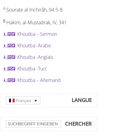
4
Sourate al-Inchirâh, 94:5-8
5
Hakim, al-Mustadrak, IV, 341
Khoutba – Sermon
Khoutba -A
rabe
Khoutba -A
nglais
Khoutba -T
urc
Khoutba – Allemand
LANGUE
Français
CHERCHER