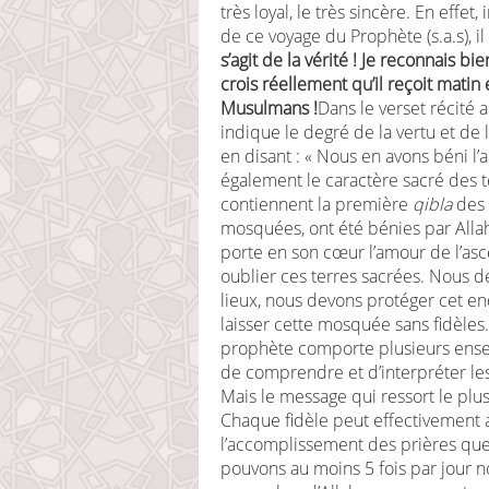
très loyal, le très sincère. En eff
de ce voyage du Prophète (s.a.s), il 
s’agit de la vérité ! Je reconnais b
crois réellement qu’il reçoit matin 
Musulmans !
Dans le verset récité 
indique le degré de la vertu et de 
en disant : « Nous en avons béni l’
également le caractère sacré des te
contiennent la première
qibla
des 
mosquées, ont été bénies par Alla
porte en son cœur l’amour de l’as
oublier ces terres sacrées. Nous d
lieux, nous devons protéger cet en
laisser cette mosquée sans fidèles.
prophète comporte plusieurs ense
de comprendre et d’interpréter l
Mais le message qui ressort le plus
Chaque fidèle peut effectivement 
l’accomplissement des prières que
pouvons au moins 5 fois par jour no