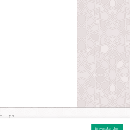
T
TIP
ärung
Einverstanden