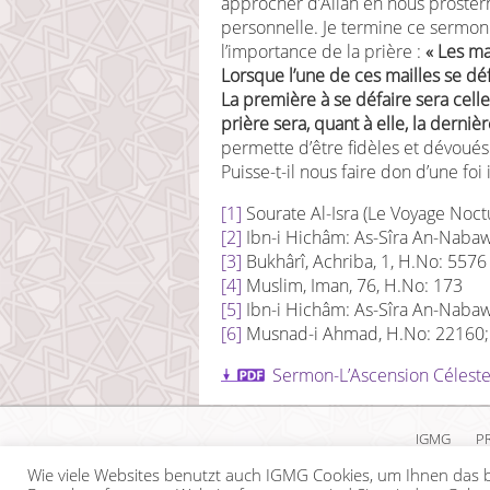
approcher d’Allah en nous prostern
personnelle. Je termine ce sermo
l’importance de la prière :
« Les ma
Lorsque l’une de ces mailles se déf
La première à se défaire sera celle
prière sera, quant à elle, la derniè
permette d’être fidèles et dévoué
Puisse-t-il nous faire don d’une foi
[1]
Sourate Al-Isra (Le Voyage Noct
[2]
Ibn-i Hichâm: As-Sîra An-Nabawi
[3]
Bukhârî, Achriba, 1, H.No: 5576
[4]
Muslim, Iman, 76, H.No: 173
[5]
Ibn-i Hichâm: As-Sîra An-Nabaw
[6]
Musnad-i Ahmad, H.No: 22160; 
Sermon-L’Ascension Célest
IGMG
P
Wie viele Websites benutzt auch IGMG Cookies, um Ihnen das b
Copyr