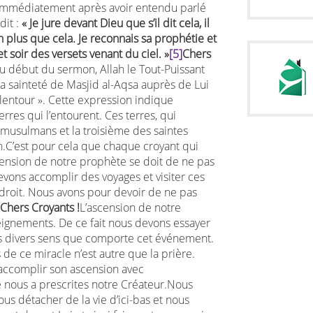
et, immédiatement après avoir entendu parlé
dit :
« Je jure devant Dieu que s’il dit cela, il
ien plus que cela. Je reconnais sa prophétie et
et soir des versets venant du ciel. »
[5]
Chers
au début du sermon, Allah le Tout-Puissant
la sainteté de Masjid al-Aqsa auprès de Lui
alentour ». Cette expression indique
rres qui l’entourent. Ces terres, qui
musulmans et la troisième des saintes
h.C’est pour cela que chaque croyant qui
cension de notre prophète se doit de ne pas
evons accomplir des voyages et visiter ces
droit. Nous avons pour devoir de ne pas
Chers Croyants !
L’ascension de notre
ignements. De ce fait nous devons essayer
es divers sens que comporte cet événement.
 de ce miracle n’est autre que la prière.
accomplir son ascension avec
 nous a prescrites notre Créateur.Nous
us détacher de la vie d’ici-bas et nous