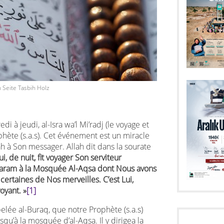
 Seite Tasbih Holz
i à jeudi, al-Isra wa’l Mi’radj (le voyage et
phète (s.a.s). Cet événement est un miracle
h à Son messager. Allah dit dans la sourate
i, de nuit, fit voyager Son serviteur
Haram à la Mosquée Al-Aqsa dont Nous avons
ir certaines de Nos merveilles. C’est Lui,
voyant. »
[1]
elée al-Buraq, que notre Prophète (s.a.s)
squ’à la mosquée d’al-Aqsa. Il y dirigea la