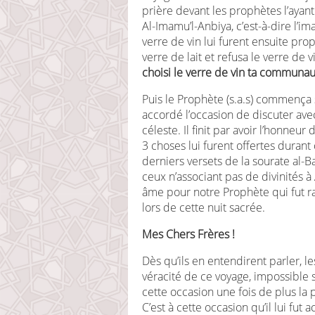
prière devant les prophètes l’ayan
Al-Imamu’l-Anbiya, c’est-à-dire l’i
verre de vin lui furent ensuite prop
verre de lait et refusa le verre de vi
choisi le verre de vin ta communau
Puis le Prophète (s.a.s) commença so
accordé l’occasion de discuter av
céleste. Il finit par avoir l’honne
3 choses lui furent offertes durant 
derniers versets de la sourate al-
ceux n’associant pas de divinités à 
âme pour notre Prophète qui fut r
lors de cette nuit sacrée.
Mes Chers Frères !
Dès qu’ils en entendirent parler, 
véracité de ce voyage, impossible sel
cette occasion une fois de plus la 
C’est à cette occasion qu’il lui fut