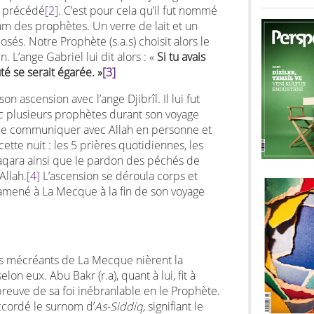
t précédé
[2]
. C’est pour cela qu’il fut nommé
mam des prophètes. Un verre de lait et un
osés. Notre Prophète (s.a.s) choisit alors le
n. L’ange Gabriel lui dit alors : «
Si tu avais
té se serait égarée.
»
[3]
n ascension avec l’ange Djibrîl. Il lui fut
ec plusieurs prophètes durant son voyage
ur de communiquer avec Allah en personne et
cette nuit : les 5 prières quotidiennes, les
Baqara ainsi que le pardon des péchés de
Allah.
[4]
L’ascension se déroula corps et
amené à La Mecque à la fin de son voyage
les mécréants de La Mecque nièrent la
on eux. Abu Bakr (r.a), quant à lui, fit à
preuve de sa foi inébranlable en le Prophète.
 accordé le surnom d’
As-Siddiq,
signifiant le