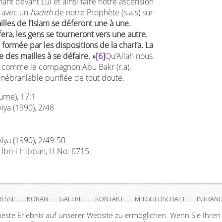
ant devant Lui et ainsi faire notre ascension
n avec un
hadith
de notre Prophète (s.a.s) sur
illes de l’Islam se déferont une à une.
era, les gens se tourneront vers une autre.
 formée par les dispositions de la chari’a. La
re des mailles à se défaire. »
[6]
Qu’Allah nous
s comme le compagnon Abu Bakr (r.a).
 inébranlable purifiée de tout doute.
urne), 17:1
ya (1990), 2/48
îya (1990), 2/49-50
İbn-i Hibban, H.No: 6715.
e
RESSE
KORAN
GALERIE
KONTAKT
MITGLIEDSCHAFT
INTRANE
este Erlebnis auf unserer Website zu ermöglichen. Wenn Sie Ihren
ight Islamische Gemeinschaft Millî Görüş e.V. |
Impressum
|
Datenschutzerkl