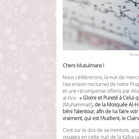
Koran
Chers Musulmans !
Nous célébrerons, la nuit de mercred
l’ascension nocturne) de notre Pro
et une récompense offerts par Alla
al-Isra :
« Gloire et Pureté à Celui qu
[Muhammad]
, de la Mosquée Al-
béni l’alentour, afin de lui faire vo
vraiment, qui est l’Audient, le Clair
C’est sur le dos de sa monture, app
voyagea en cette nuit de la Ka’ba ju