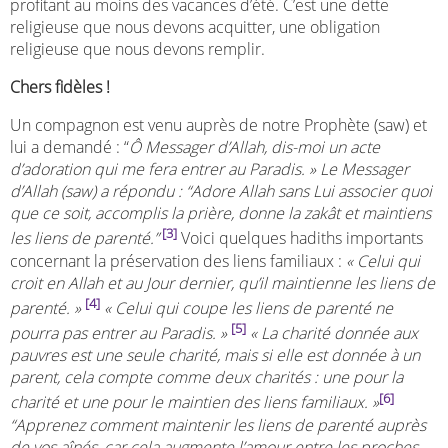
profitant au moins des vacances d’été. C’est une dette
religieuse que nous devons acquitter, une obligation
religieuse que nous devons remplir.
Chers fidèles !
Un compagnon est venu auprès de notre Prophète (saw) et
lui a demandé : “
Ô
Messager d’Allah, dis-moi un acte
d’adoration qui me fera entrer au Paradis. » Le Messager
d’Allah (saw) a répondu : “Adore Allah sans Lui associer quoi
que ce soit, accomplis la prière, donne la zakât et maintiens
[3]
les liens de parenté.”
Voici quelques hadiths importants
concernant la préservation des liens familiaux :
« Celui qui
croit en Allah et au Jour dernier, qu’il maintienne les liens de
[4]
parenté. »
« Celui qui coupe les liens de parenté ne
[5]
pourra pas entrer au Paradis. »
« La charité donnée aux
pauvres est une seule charité, mais si elle est donnée à un
parent, cela compte comme deux charités : une pour la
[6]
charité et une pour le maintien des liens familiaux. »
“Apprenez comment maintenir les liens de parenté auprès
de vos aînés, car cela augmente l’amour entre les proches,