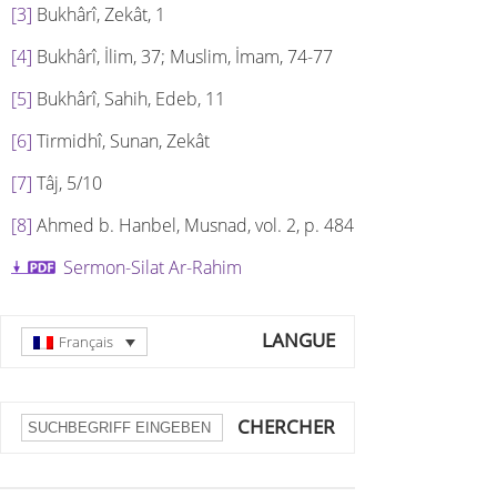
[3]
Bukhârî, Zekât, 1
[4]
Bukhârî, İlim, 37; Muslim, İmam, 74-77
[5]
Bukhârî, Sahih, Edeb, 11
[6]
Tirmidhî, Sunan, Zekât
[7]
Tâj, 5/10
[8]
Ahmed b. Hanbel, Musnad, vol. 2, p. 484
Sermon-Silat Ar-Rahim
LANGUE
Français
CHERCHER