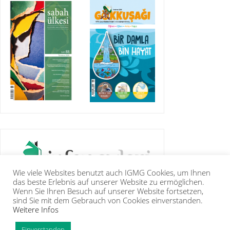
Wie viele Websites benutzt auch IGMG Cookies, um Ihnen
das beste Erlebnis auf unserer Website zu ermöglichen.
Wenn Sie Ihren Besuch auf unserer Website fortsetzen,
sind Sie mit dem Gebrauch von Cookies einverstanden.
Weitere Infos
IGMG
PRESSE
KORAN
GALERIE
KONTAKT
MITGLIEDSCHAFT
INTRANET
TIP
Einverstanden