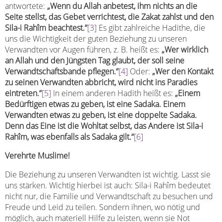
antwortete:
„Wenn du Allah anbetest, ihm nichts an die
Seite stellst, das Gebet verrichtest, die Zakat zahlst und den
Sila-i Rahîm beachtest.“
[3]
Es gibt zahlreiche Hadithe, die
uns die Wichtigkeit der guten Beziehung zu unseren
Verwandten vor Augen führen, z. B. heißt es:
„Wer wirklich
an Allah und den Jüngsten Tag glaubt, der soll seine
Verwandtschaftsbande pflegen.“
[4]
Oder:
„Wer den Kontakt
zu seinen Verwandten abbricht, wird nicht ins Paradies
eintreten.“
[5]
In einem anderen Hadith heißt es:
„Einem
Bedürftigen etwas zu geben, ist eine Sadaka. Einem
Verwandten etwas zu geben, ist eine doppelte Sadaka.
Denn das Eine ist die Wohltat selbst, das Andere ist Sila-i
Rahîm, was ebenfalls als Sadaka gilt.“
[6]
Verehrte Muslime!
Die Beziehung zu unseren Verwandten ist wichtig. Lasst sie
uns stärken. Wichtig hierbei ist auch: Sila-i Rahîm bedeutet
nicht nur, die Familie und Verwandtschaft zu besuchen und
Freude und Leid zu teilen. Sondern ihnen, wo nötig und
möglich, auch materiell Hilfe zu leisten, wenn sie Not