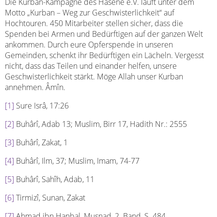
Die Kurban-Kampagne des Hasene e.V. läuft unter dem
Motto „Kurban – Weg zur Geschwisterlichkeit“ auf
Hochtouren. 450 Mitarbeiter stellen sicher, dass die
Spenden bei Armen und Bedürftigen auf der ganzen Welt
ankommen. Durch eure Opferspende in unseren
Gemeinden, schenkt ihr Bedürftigen ein Lächeln. Vergesst
nicht, dass das Teilen und einander helfen, unsere
Geschwisterlichkeit stärkt. Möge Allah unser Kurban
annehmen. Âmîn.
[1]
Sure Isrâ, 17:26
[2]
Buhârî, Adab 13; Muslim, Birr 17, Hadith Nr.: 2555
[3]
Buhârî, Zakat, 1
[4]
Buhârî, Ilm, 37; Muslim, Imam, 74-77
[5]
Buhârî, Sahîh, Adab, 11
[6]
Tirmizî, Sunan, Zakat
[7]
Ahmad ibn Hanbal, Musnad, 2. Band, S. 484