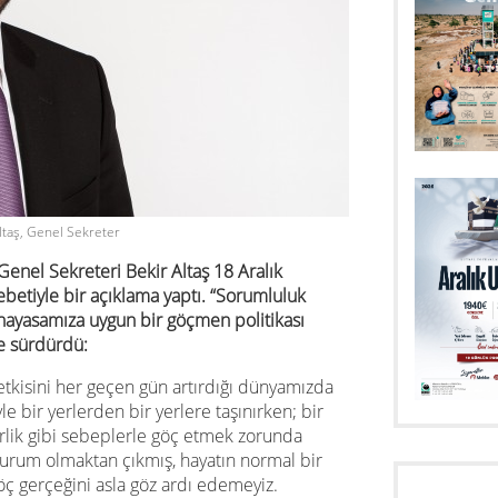
ltaş, Genel Sekreter
enel Sekreteri Bekir Altaş 18 Aralık
tiyle bir açıklama yaptı. “Sorumluluk
e anayasamıza uygun bir göçmen politikası
le sürdürdü:
etkisini her geçen gün artırdığı dünyamızda
le bir yerlerden bir yerlere taşınırken; bir
kirlik gibi sebeplerle göç etmek zorunda
 durum olmaktan çıkmış, hayatın normal bir
 göç gerçeğini asla göz ardı edemeyiz.