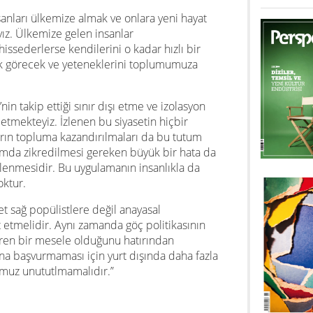
nları ülkemize almak ve onlara yeni hayat
z. Ülkemize gelen insanlar
ssederlerse kendilerini o kadar hızlı bir
ak görecek ve yeteneklerini toplumumuza
 takip ettiği sınır dışı etme ve izolasyon
 etmekteyiz. İzlenen bu siyasetin hiçbir
arın topluma kazandırılmaları da bu tutum
mda zikredilmesi gereken büyük bir hata da
llenmesidir. Bu uygulamanın insanlıkla da
oktur.
 sağ popülistlere değil anayasal
etmelidir. Aynı zamanda göç politikasının
diren bir mesele olduğunu hatırından
una başvurmaması için yurt dışında daha fazla
muz unututlmamalıdır.”