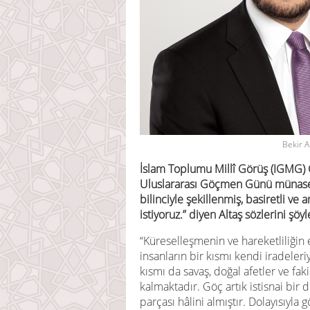
Bekir A
İslam Toplumu Millî Görüş (IGMG) G
Uluslararası Göçmen Günü münasebe
bilinciyle şekillenmiş, basiretli v
istiyoruz.” diyen Altaş sözlerini şöy
“Küreselleşmenin ve hareketliliğin 
insanların bir kısmı kendi iradeleriy
kısmı da savaş, doğal afetler ve fa
kalmaktadır. Göç artık istisnai bir
parçası hâlini almıştır. Dolayısıyla