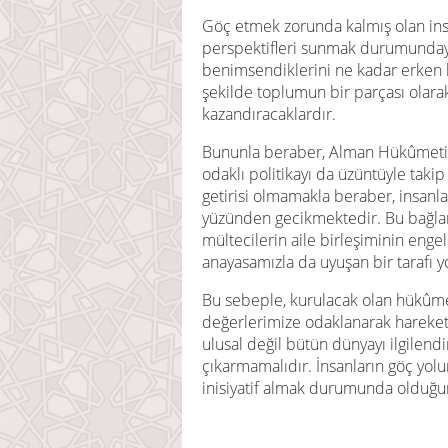
Göç etmek zorunda kalmış olan insa
perspektifleri sunmak durumundayı
benimsendiklerini ne kadar erken hi
şekilde toplumun bir parçası olar
kazandıracaklardır.
Bununla beraber, Alman Hükûmeti’nin
odaklı politikayı da üzüntüyle takip
getirisi olmamakla beraber, insanl
yüzünden gecikmektedir. Bu bağla
mültecilerin aile birleşiminin enge
anayasamızla da uyuşan bir tarafı y
Bu sebeple, kurulacak olan hükûmet
değerlerimize odaklanarak hareket 
ulusal değil bütün dünyayı ilgilen
çıkarmamalıdır. İnsanların göç yol
inisiyatif almak durumunda olduğu