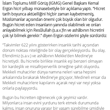
İslam Toplumu Millî Görüş (IGMG) Genel Başkanı Kemal
Ergün hicri yılbaşı münasebetiyle bir açıklama yaptı. “Hicret
tarih boyunca aktüelliğini hiçbir zaman kaybetmemiş,
Müslümanlar açısından önemi çok büyük olan bir olgudur.
Bugün hicret eden insanların yanında olabilmek ve onları
anlayabilmek için Resûlullah (s.a.v.)’in ve ashâbının hicretini
çok iyi bilmek gerekir.” diyen Ergün sözlerini şöyle sürdürdü:
“Takvimler 622 yılını gösterirken insanlık tarihi açısından
dönüm noktası niteliğinde bir olay gerçekleşiyordu. Bu olay,
Efendimiz (s.a.v.) ve ashâbının Mekke’den Medine’ye
hicretiydi. Bu hicretle birlikte insanlık eşi benzeri olmayan
bir kardeşlik ve misafirperverlik örneğine şahit oluyordu.
Mekkeli muhacirler dünya namına neleri varsa hepsini
arkalarında bırakarak Medine’ye göçüyor, Medineli ensar da
Mekkeli muhacirlere kapılarını açarak neyi var neyi yoksa
onlarla paylaşıyordu.
Bugün bu hicretten öğrenecek çok şeyimiz vardır.
Milyonlarca insan evini yurdunu terk etmek durumunda
kalmış, insan onuruna yaraşır bir yaşam sürebilme ümidiyle