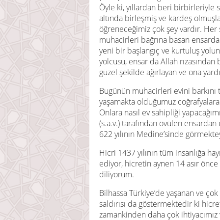
Öyle ki, yıllardan beri birbirleriyl
altında birleşmiş ve kardeş olmuşlar
öğreneceğimiz çok şey vardır. Her 
muhacirleri bağrına basan ensarda
yeni bir başlangıç ve kurtuluş yolu
yolcusu, ensar da Allah rızasından
güzel şekilde ağırlayan ve ona yard
Bugünün muhacirleri evini barkını 
yaşamakta olduğumuz coğrafyalara 
Onlara nasıl ev sahipliği yapacağı
(s.a.v.) tarafından övülen ensarda
622 yılının Medine’sinde görmektey
Hicri 1437 yılının tüm insanlığa hay
ediyor, hicretin aynen 14 asır önc
diliyorum.
Bilhassa Türkiye’de yaşanan ve çok s
saldırısı da göstermektedir ki hic
zamankinden daha çok ihtiyacımız va