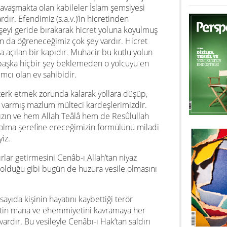
e savaşmakta olan kabileler İslam şemsiyesi
dır. Efendimiz (s.a.v.)’in hicretinden
şeyi geride bırakarak hicret yoluna koyulmuş
n da öğreneceğimiz çok şey vardır. Hicret
na açılan bir kapıdır. Muhacir bu kutlu yolun
 başka hiçbir şey beklemeden o yolcuyu en
ımcı olan ev sahibidir.
terk etmek zorunda kalarak yollara düşüp,
varmış mazlum mülteci kardeşlerimizdir.
mızın ve hem Allah Teâlâ hem de Resûlullah
n olma şerefine ereceğimizin formülünü miladi
iz.
ırlar getirmesini Cenâb-ı Allah’tan niyaz
e olduğu gibi bugün de huzura vesile olmasını
ayıda kişinin hayatını kaybettiği terör
retin mana ve ehemmiyetini kavramaya her
rdır. Bu vesileyle Cenâbı-ı Hak’tan saldırı