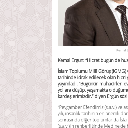
Kemal 
Kemal Ergün: “Hicret bugün de huzu
İslam Toplumu Millî Görüş (IGMG)
tarihinde idrak edilecek olan hicri
yayımladı. “Bugünün muhacirleri ev
yollara düşüp, yaşamakta olduğumu
kardeşlerimizdir.” diyen Ergün sözl
“Peygamber Efendimiz (s.a.v.) ve as
yılı, insanlık tarihinin en önemli d
sonrasında diğer toplumlar da İsla
(s.a.v.)’in rehberliğinde Medine’de