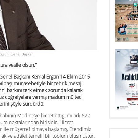
Ergün, Genel Başkan
ra vesile olsun.”
 Genel Başkanı Kemal Ergün 14 Ekim 2015
 yılbaşı münasebetiyle bir tebrik mesajı
ini barkını terk etmek zorunda kalarak
z coğrafyalara varmış mazlum mülteci
erini şöyle sürdürdü:
habının Medine’ye hicret ettiği miladi 622
önüm noktalarından birisidir. Hicret
m ile müşerref olmaya başlamış, Efendimiz
 hak ve adalet temelli bir toplum oluşmuştur.