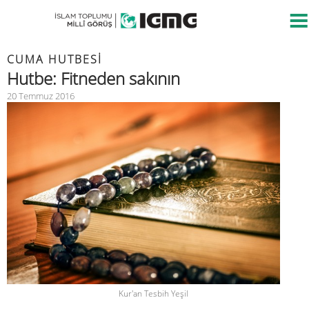
CUMA HUTBESİ
Hutbe: Fitneden sakının
20 Temmuz 2016
Kur'an Tesbih Yeşil