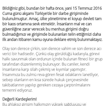
Bildiğiniz gibi, bundan bir hafta önce, yani 15 Temmuz 2016
Cuma günü akşamı Türkiye’de bir darbe girişiminde
bulunulmuştur. Amaç, ülke yönetimine el koyup devleti tam
bir kaos ortamına sevk etmektir. İnsanların mal ve can
güvenliğine zarar verecek bu menhus girişimi doğru
bulmadığımızı ve girişimde bulunanları telin ettiğimizi daha
ilk andan itibaren kamu oyuna deklare etmiş bulunmaktayız.
Olay son derece çirkin, son derece vahim ve son derece acı
verici bir hadisedir. Çünkü olay görüldüğü kadarıyla, görevi
halkı savunmak olan ordunun içinde bulunan fitneci bir grup
tarafından düzenlenmiş bulunuyor. Bu caniler, kendi
insanlarına karşı silah çekmiş ve kıyımlar yapmıştır.
İnsanımıza bu zulmü reva gören fesat odaklarını lanetliyor,
sebep olanların en kısa sürede hukuk çerçevesinde
takibatlarının yapılıp gereken cezaya çarptırılmalarını
temenni ediyoruz.
Değerli Kardeşlerim!
Bu ahlaksız girişim halkımızın yüksek sağduyusu ve