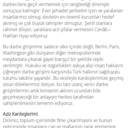
darbecilere geçit vermemek için sergilediği direnişle
sonuçsuz kalmıştır. Evet şehadet şerbetini içen ve yaralanan
insanlarımız olmuş; devletin en önemli kurumları hedef
alınmış ve çok büyük tahripler olmuştur. Şehit olanlara
rahmet diliyor; yaralılara acil şifalar vermesini Cenâb-ı
Hak’tan niyaz ediyoruz.
Bu darbe girişimine sadece ülke içinde değil; Berlin, Paris,
Washington gibi dünyanın diğer metropollerinde
meydanlara çıkarak gayet barışçıl bir şekilde tepki
verilmiştir. Hukuku ve özgürlükleri askıya alıp insan haklarını
çiğneyen darbe girişimi karşısında Türk halkının sağduyulu
tutumu takdire şayandır. Bu vesileyle kardeşlerimize geçmiş
olsun dileklerimizi iletiyor, bu tarz utanç verici darbe
girişimlerinin artık kimsenin aklının ucundan bile
geçemeyeceği bir anlayışın herkes tarafından
sahiplenilmesini temenni ediyoruz.
Aziz Kardeşlerim!
Dinimiz, toplum içerisinde fitne çıkarılmasını ve bunun
neticesinde insanların can ve mallarının zarar görmesine