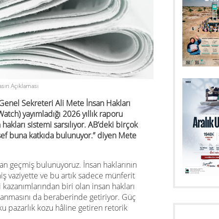
asın Açıklaması
enel Sekreteri Ali Mete İnsan Hakları
tch) yayımladığı 2026 yıllık raporu
 hakları sistemi sarsılıyor. AB’deki birçok
lesef buna katkıda bulunuyor.” diyen Mete
tan geçmiş bulunuyoruz. İnsan haklarının
ş vaziyette ve bu artık sadece münferit
li kazanımlarından biri olan insan hakları
lanmasını da beraberinde getiriyor. Güç
uku pazarlık kozu hâline getiren retorik