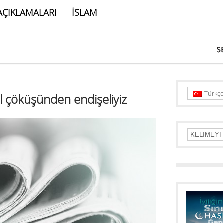
AÇIKLAMALARI
İSLAM
Türkç
l çöküşünden endişeliyiz