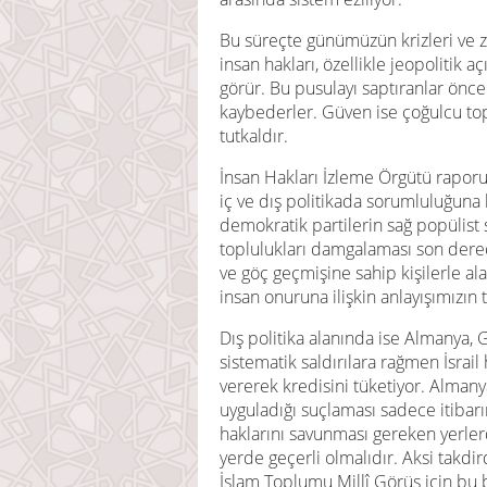
Bu süreçte günümüzün krizleri ve z
insan hakları, özellikle jeopolitik 
görür. Bu pusulayı saptıranlar önce
kaybederler. Güven ise çoğulcu toplu
tutkaldır.
İnsan Hakları İzleme Örgütü raporu
iç ve dış politikada sorumluluğuna h
demokratik partilerin sağ popülis
toplulukları damgalaması son derece
ve göç geçmişine sahip kişilerle al
insan onuruna ilişkin anlayışımızın t
Dış politika alanında ise Almanya, Ga
sistematik saldırılara rağmen İsra
vererek kredisini tüketiyor. Almany
uyguladığı suçlaması sadece itibar
haklarını savunması gereken yerler
yerde geçerli olmalıdır. Aksi takdi
İslam Toplumu Millî Görüş için bu b