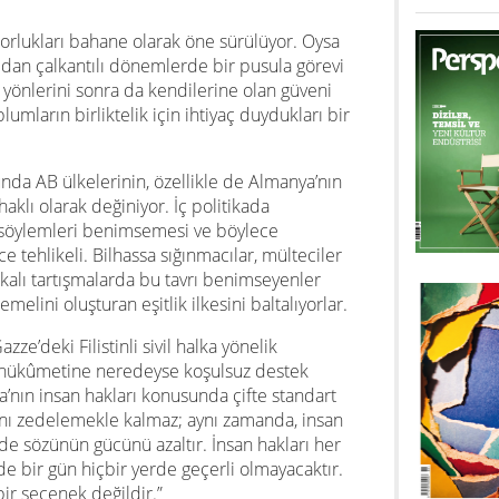
orlukları bahane olarak öne sürülüyor. Oysa
açıdan çalkantılı dönemlerde bir pusula görevi
 yönlerini sonra da kendilerine olan güveni
mların birliktelik için ihtiyaç duydukları bir
nda AB ülkelerinin, özellikle de Almanya’nın
aklı olarak değiniyor. İç politikada
t söylemleri benimsemesi ve böylece
 tehlikeli. Bilhassa sığınmacılar, mülteciler
akalı tartışmalarda bu tavrı benimseyenler
emelini oluşturan eşitlik ilkesini baltalıyorlar.
zze’deki Filistinli sivil halka yönelik
il hükûmetine neredeyse koşulsuz destek
a’nın insan hakları konusunda çifte standart
ını zedelemekle kalmaz; aynı zamanda, insan
de sözünün gücünü azaltır. İnsan hakları her
rde bir gün hiçbir yerde geçerli olmayacaktır.
ir seçenek değildir.”