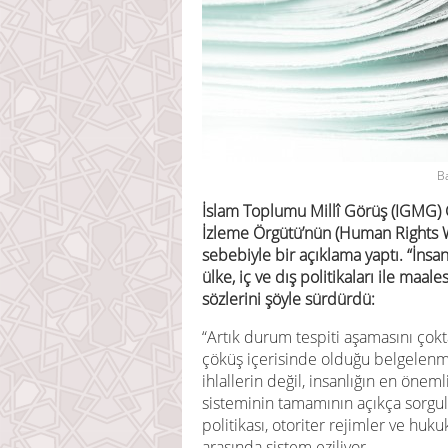
B
İslam Toplumu Millî Görüş (IGMG) G
İzleme Örgütü’nün (Human Rights Wa
sebebiyle bir açıklama yaptı. “İnsan
ülke, iç ve dış politikaları ile maa
sözlerini şöyle sürdürdü:
“Artık durum tespiti aşamasını çok
çöküş içerisinde olduğu belgelenmi
ihlallerin değil, insanlığın en önem
sisteminin tamamının açıkça sorgu
politikası, otoriter rejimler ve huk
arasında sistem eziliyor.