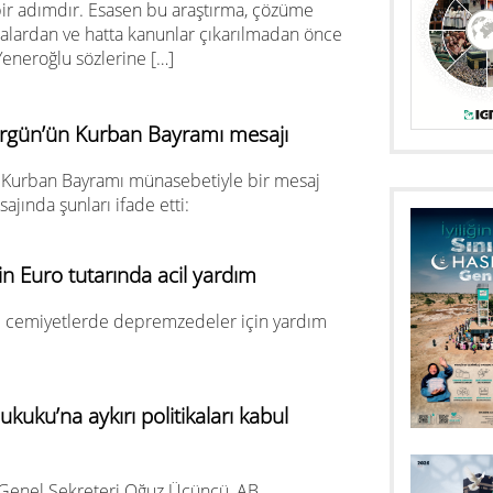
ir adımdır. Esasen bu araştırma, çözüme
şmalardan ve hatta kanunlar çıkarılmadan önce
Yeneroğlu sözlerine […]
rgün’ün Kurban Bayramı mesajı
Kurban Bayramı münasebetiyle bir mesaj
jında şunları ifade etti:
 Euro tutarında acil yardım
 cemiyetlerde depremzedeler için yardım
uku’na aykırı politikaları kabul
 Genel Sekreteri Oğuz Üçüncü, AB