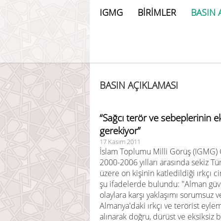
IGMG
BİRİMLER
BASIN 
BASIN AÇIKLAMASI
“Sağcı terör ve sebeplerinin ek
gerekiyor”
17 Kasım 2011
İslam Toplumu Milli Görüş (IGMG) 
2000-2006 yılları arasında sekiz T
üzere on kişinin katledildiği ırkçı ci
şu ifadelerde bulundu: "Alman güve
olaylara karşı yaklaşımı sorumsuz v
Almanya'daki ırkçı ve terörist eylem
alınarak doğru, dürüst ve eksiksiz b