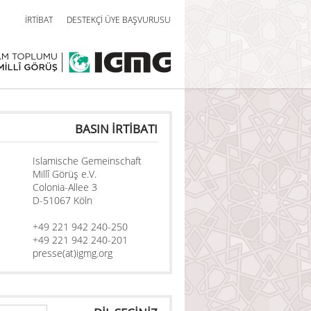
İRTİBAT
DESTEKÇİ ÜYE BAŞVURUSU
BASIN İRTİBATI
Islamische Gemeinschaft
Millî Görüş e.V.
Colonia-Allee 3
D-51067 Köln
+49 221 942 240-250
+49 221 942 240-201
presse(at)igmg.org