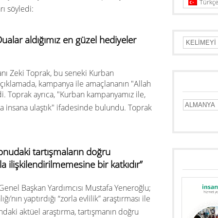
Türkç
rı söyledi:
lar aldığımız en güzel hediyeler
nı Zeki Toprak, bu seneki Kurban
ı açıklamada, kampanya ile amaçlananın "Allah
di. Toprak ayrıca, "Kurban kampanyamız ile,
ca insana ulaştık" ifadesinde bulundu. Toprak
 konudaki tartışmaların doğru
 ilişkilendirilmemesine bir katkıdır”
Genel Başkan Yardımcısı Mustafa Yeneroğlu;
’nın yaptırdığı “zorla evlilik” araştırması ile
kındaki aktüel araştırma, tartışmanın doğru