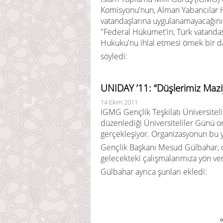
Komisyonu'nun, Alman Yabancılar H
vatandaşlarına uygulanamayacağını t
"Federal Hükümet'in, Türk vatandaşl
Hukuku'nu ihlal etmesi örnek bir da
söyledi:
UNIDAY ’11: “Düşlerimiz Maziy
14 Ekim 2011
IGMG Gençlik Teşkilatı Üniversiteli
düzenlediği Üniversiteliler Günü o
gerçekleşiyor. Organizasyonun bu yı
Gençlik Başkanı Mesud Gülbahar, o
gelecekteki çalışmalarımıza yön ve
Gülbahar ayrıca şunları ekledi: