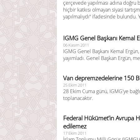
çerçevede yapılması adına doğru b
hiçbir katkısı olmayan siyasi tartı
yapılmalıydı“ ifadesinde bulundu. 
IGMG Genel Başkanı Kemal E
06 Kasım 2011
IGMG Genel Başkanı Kemal Ergün, 
yayımladı. Genel Başkan Ergün, mesa
Van depremzedelerine 150 Bin
25 Ekim 2011
28 Ekim Cuma günü, IGMG'ye bağlı
toplanacaktır.
Federal Hükümet’in Avrupa Huk
edilemez
17 Ekim 2011
İslam Toplumu Milli Görüş (IGMG)