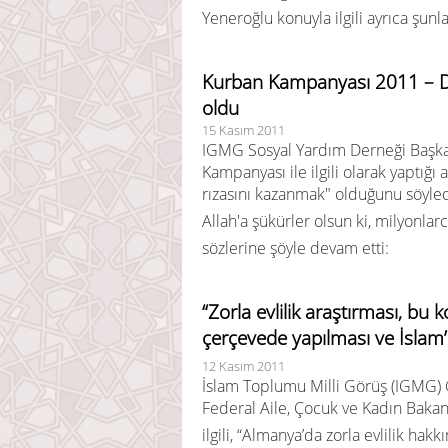
Yeneroğlu konuyla ilgili ayrıca şunla
Kurban Kampanyası 2011 – Dua
oldu
15 Kasım 2011
IGMG Sosyal Yardım Derneği Başka
Kampanyası ile ilgili olarak yaptığ
rızasını kazanmak" olduğunu söyle
Allah'a şükürler olsun ki, milyonlar
sözlerine şöyle devam etti:
“Zorla evlilik araştırması, bu
çerçevede yapılması ve İslam’la
12 Kasım 2011
İslam Toplumu Milli Görüş (IGMG) 
Federal Aile, Çocuk ve Kadın Bakanlığı
ilgili, “Almanya’da zorla evlilik hak