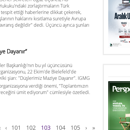
ukuku'ndaki zorlaştırmaların Türk
espit ettiği haberlerine dikkat çekerek,
arının haklarını kısıtlama suretiyle Avrupa
vranış değildir" dedi. Üçüncü ayrıca şunları
e Dayanır”
ler Başkanlığı'nın bu yıl üçüncüsünü
rganizasyonu, 22 Ekim'de Bielefeld'de
lki şiarı: "Düşlerimiz Maziye Dayanır". IGMG
rganizasyona verdiği önemi, "Toplantımızın
receğini ümit ediyorum" cümlesiyle özetledi.
«
‹
101
102
103
104
105
›
»