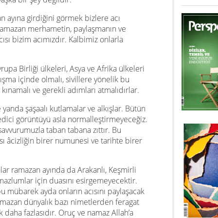
an ayına girdiğini görmek bizlere acı
 ramazan merhametin, paylaşmanın ve
acısı bizim acımızdır. Kalbimiz onlarla
upa Birliği ülkeleri, Asya ve Afrika ülkeleri
ışma içinde olmalı, sivillere yönelik bu
e kınamalı ve gerekli adımları atmalıdırlar.
te yanda şaşaalı kutlamalar ve alkışlar. Bütün
edici görüntüyü asla normalleştirmeyeceğiz.
savvurumuzla taban tabana zıttır. Bu
ı âcizliğin birer numunesi ve tarihte birer
r ramazan ayında da Arakanlı, Keşmirli
n mazlumlar için duasını esirgemeyecektir.
 bu mübarek ayda onların acısını paylaşacak
ramazan dünyalık bazı nimetlerden feragat
daha fazlasıdır. Oruç ve namaz Allah’a