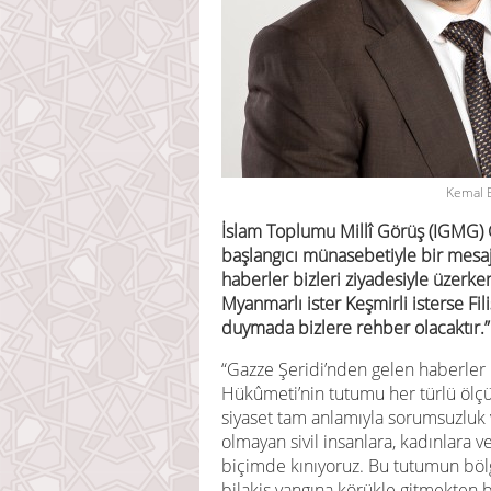
Kemal 
İslam Toplumu Millî Görüş (IGMG)
başlangıcı münasebetiyle bir mesaj
haberler bizleri ziyadesiyle üzerke
Myanmarlı ister Keşmirli isterse Fil
duymada bizlere rehber olacaktır.”
“Gazze Şeridi’nden gelen haberler b
Hükûmeti’nin tutumu her türlü ölç
siyaset tam anlamıyla sorumsuzluk 
olmayan sivil insanlara, kadınlara v
biçimde kınıyoruz. Bu tutumun bölg
bilakis yangına körükle gitmekten b