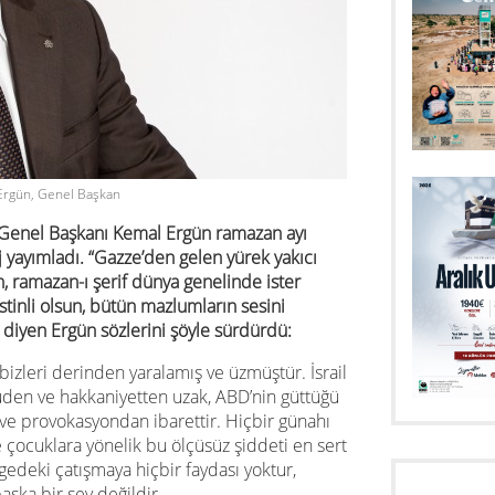
Ergün, Genel Başkan
 Genel Başkanı Kemal Ergün ramazan ayı
 yayımladı. “Gazze’den gelen yürek yakıcı
n, ramazan-ı şerif dünya genelinde ister
istinli olsun, bütün mazlumların sesini
 diyen Ergün sözlerini şöyle sürdürdü:
izleri derinden yaralamış ve üzmüştür. İsrail
üden ve hakkaniyetten uzak, ABD’nin güttüğü
ve provokasyondan ibarettir. Hiçbir günahı
e çocuklara yönelik bu ölçüsüz şiddeti en sert
edeki çatışmaya hiçbir faydası yoktur,
aşka bir şey değildir.