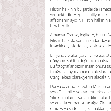
Filistin halkının bu şartlarda ramaz
vermektedir. Hepimiz biliyoruz ki
affetmenin ayıdır. Filistin halkının 
beraberdir.
Almanya, Fransa, İngiltere, bütün Avr
Filistin halkıyla sonuna kadar dayan
insanlık dışı şiddeti açık bir şekild
Bir yanda ölüler, yaralılar ve acı; ö
dünyanın şahit olduğu bu rahatsız 
Bu fotoğraflar bizim insan onuru ta
fotoğraflar aynı zamanda uluslararas
utanç lekesi olarak yerini alacaktır.
Dünya üzerindeki bütün Müslümanla
veya Filistinli diye ayırt etmeksizi
Yılın en anlamlı zaman dilimi olan
ve onlarla empati kuracağız. Zira 
etme veya sadece aç kalmaktan çok 