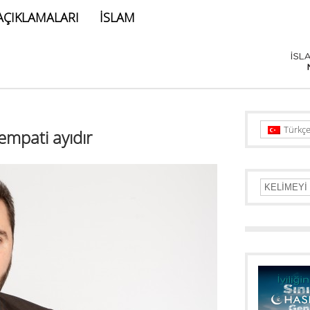
AÇIKLAMALARI
İSLAM
Türkç
mpati ayıdır