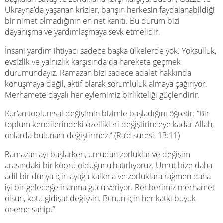
Ukrayna’da yaşanan krizler, barışın herkesin faydalanabildiği
bir nimet olmadığının en net kanıtı. Bu durum bizi
dayanışma ve yardımlaşmaya sevk etmelidir.
İnsani yardım ihtiyacı sadece başka ülkelerde yok. Yoksulluk,
evsizlik ve yalnızlık karşısında da harekete geçmek
durumundayız. Ramazan bizi sadece adalet hakkında
konuşmaya değil, aktif olarak sorumluluk almaya çağırıyor.
Merhamete dayalı her eylemimiz birlikteliği güçlendirir.
Kur’an toplumsal değişimin bizimle başladığını öğretir: “Bir
toplum kendilerindeki özellikleri değiştirinceye kadar Allah,
onlarda bulunanı değiştirmez.” (Ra’d suresi, 13:11)
Ramazan ayı başlarken, umudun zorluklar ve değişim
arasındaki bir köprü olduğunu hatırlıyoruz. Umut bize daha
adil bir dünya için ayağa kalkma ve zorluklara rağmen daha
iyi bir geleceğe inanma gücü veriyor. Rehberimiz merhamet
olsun, kötü gidişat değişsin. Bunun için her katkı büyük
öneme sahip.”