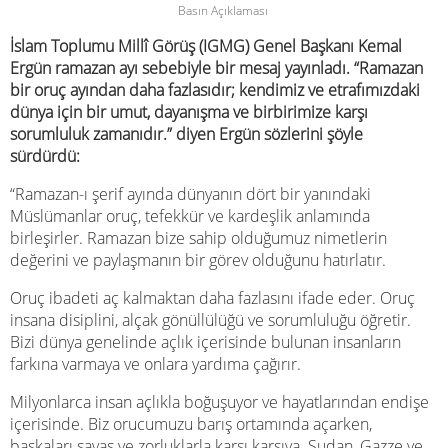
Basın Açıklaması
İslam Toplumu Millî Görüş (IGMG) Genel Başkanı Kemal
Ergün ramazan ayı sebebiyle bir mesaj yayınladı. “Ramazan
bir oruç ayından daha fazlasıdır; kendimiz ve etrafımızdaki
dünya için bir umut, dayanışma ve birbirimize karşı
sorumluluk zamanıdır.” diyen Ergün sözlerini şöyle
sürdürdü:
“Ramazan-ı şerif ayında dünyanın dört bir yanındaki
Müslümanlar oruç, tefekkür ve kardeşlik anlamında
birleşirler. Ramazan bize sahip olduğumuz nimetlerin
değerini ve paylaşmanın bir görev olduğunu hatırlatır.
Oruç ibadeti aç kalmaktan daha fazlasını ifade eder. Oruç
insana disiplini, alçak gönüllülüğü ve sorumluluğu öğretir.
Bizi dünya genelinde açlık içerisinde bulunan insanların
farkına varmaya ve onlara yardıma çağırır.
Milyonlarca insan açlıkla boğuşuyor ve hayatlarından endişe
içerisinde. Biz orucumuzu barış ortamında açarken,
başkaları savaş ve zorluklarla karşı karşıya. Sudan, Gazze ve