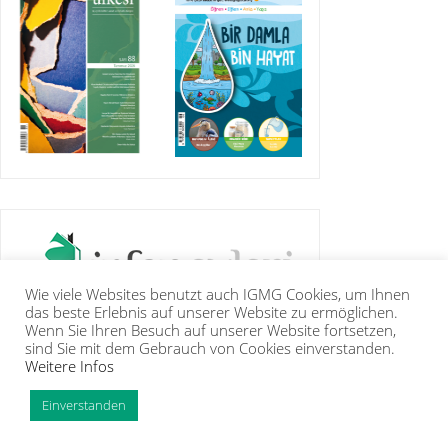
Wie viele Websites benutzt auch IGMG Cookies, um Ihnen
das beste Erlebnis auf unserer Website zu ermöglichen.
Wenn Sie Ihren Besuch auf unserer Website fortsetzen,
sind Sie mit dem Gebrauch von Cookies einverstanden.
Weitere Infos
IGMG
PRESSE
KORAN
GALERIE
KONTAKT
MITGLIEDSCHAFT
INTRANET
TIP
Einverstanden
Copyright Islamische Gemeinschaft Millî Görüş e.V. |
Impressum
|
Datenschutzerklärung
PHP Code Snippets
Powered By :
XYZScripts.com