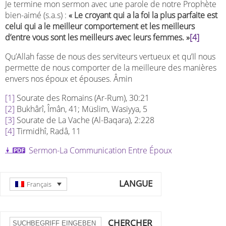
Je termine mon sermon avec une parole de notre Prophète
bien-aimé (s.a.s) :
« Le croyant qui a la foi la plus parfaite est
celui qui a le meilleur comportement et les meilleurs
d’entre vous sont les meilleurs avec leurs femmes. »
[4]
Qu’Allah fasse de nous des serviteurs vertueux et qu’Il nous
permette de nous comporter de la meilleure des manières
envers nos époux et épouses. Âmin
[1]
Sourate des Romains (Ar-Rum), 30:21
[2]
Bukhârî, Îmân, 41; Müslim, Wasiyya, 5
[3]
Sourate de La Vache (Al-Baqara), 2:228
[4]
Tirmidhî, Radâ, 11
Sermon-La Communication Entre Époux
LANGUE
Français
CHERCHER