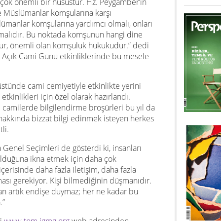
 çok önemli bir husustur. Hz. Peygamber’in
re Müslümanlar komşularına karşı
lümanlar komşularına yardımcı olmalı, onları
lmalıdır. Bu noktada komşunun hangi dine
r, önemli olan komşuluk hukukudur.” dedi
ak Açık Cami Günü etkinliklerinde bu mesele
tünde cami cemiyetiyle etkinlikte yerini
kinlikleri için özel olarak hazırlandı.
 camilerde bilgilendirme broşürleri bu yıl da
hakkında bizzat bilgi edinmek isteyen herkes
li.
 Genel Seçimleri de gösterdi ki, insanları
olduğuna ikna etmek için daha çok
çerisinde daha fazla iletişim, daha fazla
lması gerekiyor. Kişi bilmediğinin düşmanıdır.
dan artık endişe duymaz; her ne kadar bu
.”