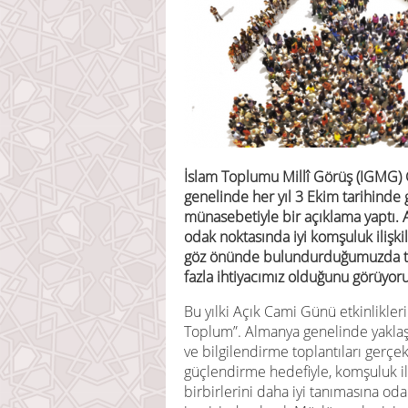
İslam Toplumu Millî Görüş (IGMG) 
genelinde her yıl 3 Ekim tarihinde 
münasebetiyle bir açıklama yaptı. Al
odak noktasında iyi komşuluk ilişki
göz önünde bulundurduğumuzda to
fazla ihtiyacımız olduğunu görüyoru
Bu yılki Açık Cami Günü etkinlikleri
Toplum”. Almanya genelinde yaklaşı
ve bilgilendirme toplantıları gerçek
güçlendirme hedefiyle, komşuluk iliş
birbirlerini daha iyi tanımasına odak