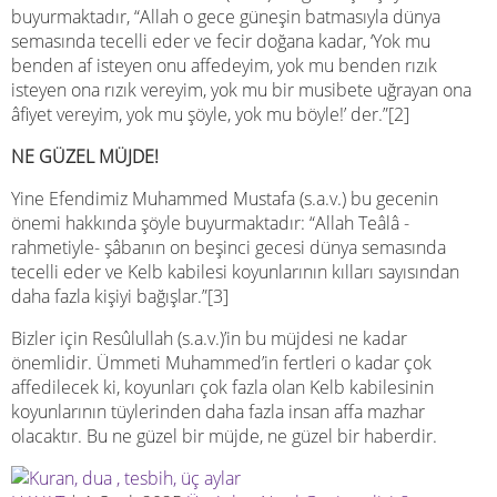
buyurmaktadır, “Allah o gece güneşin batmasıyla dünya
semasında tecelli eder ve fecir doğana kadar, ‘Yok mu
benden af isteyen onu affedeyim, yok mu benden rızık
isteyen ona rızık vereyim, yok mu bir musibete uğrayan ona
âfiyet vereyim, yok mu şöyle, yok mu böyle!’ der.”[2]
NE GÜZEL MÜJDE!
Yine Efendimiz Muhammed Mustafa (s.a.v.) bu gecenin
önemi hakkında şöyle buyurmaktadır: “Allah Teâlâ -
rahmetiyle- şâbanın on beşinci gecesi dünya semasında
tecelli eder ve Kelb kabilesi koyunlarının kılları sayısından
daha fazla kişiyi bağışlar.”[3]
Bizler için Resûlullah (s.a.v.)’in bu müjdesi ne kadar
önemlidir. Ümmeti Muhammed’in fertleri o kadar çok
affedilecek ki, koyunları çok fazla olan Kelb kabilesinin
koyunlarının tüylerinden daha fazla insan affa mazhar
olacaktır. Bu ne güzel bir müjde, ne güzel bir haberdir.