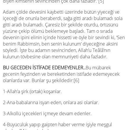
diyen kimsenin sevincinden çok daha fazladır.”[5]
Adam çölde devesini kaybetti üzerinde bütün yiyeceği ve
içeceği de onunla beraberdi, sağa gitti aradı bulamadı sola
gitti aradı bulamadı. Çaresiz bir şekilde oturdu, örtüsünü
yüzüne çekip ölümü beklemeye başladı. Tam o sırada
devenin ipini elinin içinde hissetti ve öyle bir sevindi ki, ‘Sen
benim Rabbimsin, ben senin kulunum’ diyeceğine aksini
söyledi. İşte bu adamın sevincinden, Allah’u Teâlâ’nın
kulunun tövbesine olan memnuniyeti daha fazladır.
BU GECEDEN İSTİFADE EDEMEYENLER..
Bu mübarek
gecenin feyzinden ve bereketinden istifade edemeyecek
olanlarda var. Bunlar şu şekildedir:[6]
1-Allah’a şirk (ortak) koşanlar.
2-Ana-babalarına isyan eden, onlara asi olanlar.
3-Alkollü içecekleri içmeye devam edenler.
4-Büyücülük yapıp gaipten haber verme işiyle meşgul