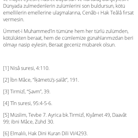
Dünyada zulmedenlerin zulümlerini son buldursun, kötü
emellilerin emellerine ulaşmalarına, Cenâb-ı Hak Teâlâ fırsat
vermesin.
Ümmet-i Muhammed’in tümüne hem her türlü zulümden,
kötülükten beraat, hem de cümlemize günahlarımızdan beri
olmayı nasip eylesin, Beraat geceniz mübarek olsun.
[1] Nisâ suresi, 4:110.
[2] İbn Mâce, “İḳāmetü’ṣ-ṣalât”, 191.
[3] Tirmizî, “Ṣavm”, 39.
[4] Tîn suresi, 95:4-5-6.
[5] Müslim, Tevbe 7. Ayrica bk.Tirmizî, Kiyâmet 49, Daavât
99; ibni Mâce, Zühd 30.
[6] Elmalılı, Hak Dini Kuran Dili VI/4293.