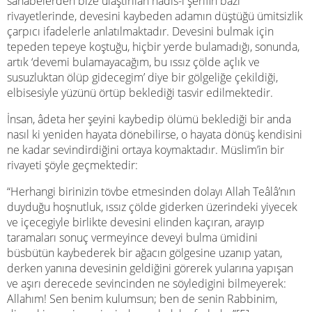
sahabelerden bize ulaştırılan hadis-i şerîfin bazı
rivayetlerinde, devesini kaybeden adamın düştüğü ümitsizlik
çarpıcı ifadelerle anlatılmaktadır. Devesini bulmak için
tepeden tepeye koştuğu, hiçbir yerde bulamadığı, sonunda,
artık ‘devemi bulamayacağım, bu ıssız çölde açlık ve
susuzluktan ölüp gidecegim’ diye bir gölgeliğe çekildiği,
elbisesiyle yüzünü örtüp beklediği tasvir edilmektedir.
İnsan, âdeta her şeyini kaybedip ölümü beklediği bir anda
nasıl ki yeniden hayata dönebilirse, o hayata dönüş kendisini
ne kadar sevindirdiğini ortaya koymaktadır. Müslim’in bir
rivayeti şöyle geçmektedir:
“Herhangi birinizin tövbe etmesinden dolayı Allah Teâlâ’nın
duyduğu hoşnutluk, ıssız çölde giderken üzerindeki yiyecek
ve içecegiyle birlikte devesini elinden kaçıran, arayıp
taramaları sonuç vermeyince deveyi bulma ümidini
büsbütün kaybederek bir ağacın gölgesine uzanıp yatan,
derken yanına devesinin geldiğini görerek yularına yapışan
ve aşırı derecede sevincinden ne söyledigini bilmeyerek:
Allahım! Sen benim kulumsun; ben de senin Rabbinim,