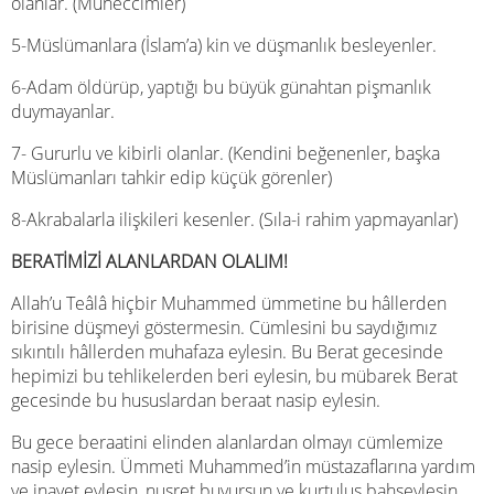
olanlar. (Müneccimler)
5-Müslümanlara (İslam’a) kin ve düşmanlık besleyenler.
6-Adam öldürüp, yaptığı bu büyük günahtan pişmanlık
duymayanlar.
7- Gururlu ve kibirli olanlar. (Kendini beğenenler, başka
Müslümanları tahkir edip küçük görenler)
8-Akrabalarla ilişkileri kesenler. (Sıla-i rahim yapmayanlar)
BERATİMİZİ ALANLARDAN OLALIM!
Allah’u Teâlâ hiçbir Muhammed ümmetine bu hâllerden
birisine düşmeyi göstermesin. Cümlesini bu saydığımız
sıkıntılı hâllerden muhafaza eylesin. Bu Berat gecesinde
hepimizi bu tehlikelerden beri eylesin, bu mübarek Berat
gecesinde bu hususlardan beraat nasip eylesin.
Bu gece beraatini elinden alanlardan olmayı cümlemize
nasip eylesin. Ümmeti Muhammed’in müstazaflarına yardım
ve inayet eylesin, nusret buyursun ve kurtuluş bahşeylesin.