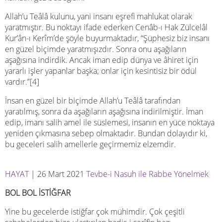
Allah’u Teâlâ kulunu, yani insanı eşrefi mahlukat olarak
yaratmıştır. Bu noktayı ifade ederken Cenâb-ı Hak Zülcelâl
Kur’ân-ı Kerîm’de şöyle buyurmaktadır, “Şüphesiz biz insanı
en güzel biçimde yaratmışızdır. Sonra onu aşağıların
aşağısına indirdik. Ancak iman edip dünya ve âhiret için
yararlı işler yapanlar başka; onlar için kesintisiz bir ödül
vardır.”[4]
İnsan en güzel bir biçimde Allah’u Teâlâ tarafından
yaratılmış, sonra da aşağıların aşağısına indirilmiştir. İman
edip, imanı salih amel ile süslemesi, insanın en yüce noktaya
yeniden çıkmasına sebep olmaktadır. Bundan dolayıdır ki,
bu geceleri salih amellerle geçirmemiz elzemdir.
HAYAT
| 26 Mart 2021
Tevbe-i Nasuh ile Rabbe Yönelmek
BOL BOL İSTİĞFAR
Yine bu gecelerde istiğfar çok mühimdir. Çok çeşitli