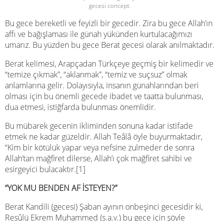
gecesi concept.
Bu gece bereketli ve feyizli bir gecedir. Zira bu gece Allah’ın
affı ve bağışlaması ile günah yükünden kurtulacağımızı
umarız. Bu yüzden bu gece Berat gecesi olarak anılmaktadır.
Berat kelimesi, Arapçadan Türkçeye geçmiş bir kelimedir ve
“temize çıkmak”, “aklanmak”, “temiz ve suçsuz” olmak
anlamlarına gelir. Dolayısıyla, insanın günahlarından beri
olması için bu önemli gecede ibadet ve taatta bulunması,
dua etmesi, istiğfarda bulunması önemlidir.
Bu mübarek gecenin ikliminden sonuna kadar istifade
etmek ne kadar güzeldir. Allah Teâlâ öyle buyurmaktadır,
“Kim bir kötülük yapar veya nefsine zulmeder de sonra
Allah’tan mağfiret dilerse, Allah’ı çok mağfiret sahibi ve
esirgeyici bulacaktır.[1]
“YOK MU BENDEN AF İSTEYEN?”
Berat Kandili (gecesi) Şaban ayının onbeşinci gecesidir ki,
Resûlü Ekrem Muhammed (s.a.v.) bu gece için şöyle