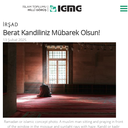
İRŞAD
Berat Kandiliniz Mübarek Olsun!
13 Şubat 2025
Ramadan or islamic concept photo. A muslim man sitting and praying in front
of the window in the mosque and sunlight rays with haze. Kandil or kadir