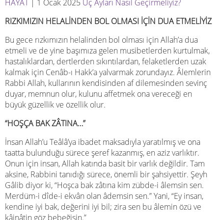
HAYAT
| 1 Ocak 2025
Üç Ayları Nasıl Geçirmeliyiz?
RIZKIMIZIN HELALİNDEN BOL OLMASI İÇİN DUA ETMELİYİZ
Bu gece rızkımızın helalinden bol olması için Allah’a dua
etmeli ve de yine başımıza gelen musibetlerden kurtulmak,
hastalıklardan, dertlerden sıkıntılardan, felaketlerden uzak
kalmak için Cenâb-ı Hakk’a yalvarmak zorundayız. Âlemlerin
Rabbi Allah, kullarının kendisinden af dilemesinden sevinç
duyar, memnun olur, kulunu affetmek ona vereceği en
büyük güzellik ve özellik olur.
“
HOŞÇA BAK ZÂTINA…
”
İnsan Allah’u Teâlâ’ya ibadet maksadıyla yaratılmış ve ona
taatta bulunduğu sürece şeref kazanmış, en aziz varlıktır.
Onun için insan, Allah katında basit bir varlık değildir. Tam
aksine, Rabbini tanıdığı sürece, önemli bir şahsiyettir. Şeyh
Gâlib diyor ki, “Hoşca bak zâtına kim zübde-i âlemsin sen.
Merdüm-i dîde-i ekvân olan âdemsin sen.” Yani, “Ey insan,
kendine iyi bak, değerini iyi bil; zira sen bu âlemin özü ve
kâinâtin göz bebeğisin.”