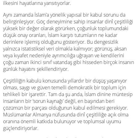
ilkesini hayatlarına yansıtıyorlar.
Aynı zamanda İslam’a yönelik yapısal bir kabul sorunu da
belirginleşiyor. Göç deneyimine sahip insanlar dinî çeşitliliği
yüksek bir değer olarak görürken, çoğunluk toplumundaki
düşük onay oranları, İslam karşıtı tutumların ne kadar
derinlere işlemiş olduğunu gösteriyor. Bu dengesizlik
yalnızca istatistiksel veri olmakla kalmıyor; görünüş, aksan
veya kıyafet nedeniyle ayrımcılığa uğrayan ve kendilerini
çoğu zaman ikinci sınıf vatandaş gibi hisseden birçok insanın
günlük hayatını şekillendiriyor.
Çeşitliliğin kabulü konusunda yıllardır bir düşüş yaşanıyor
olması, saygı ve güven temelli demokratik bir toplum için
tehlikeli bir işarettir. Tam da şu anda, İslam dinine müntesip
insanların bir ‘sorun kaynağı’ değil, en başından beri
çözümün bir parçası olduğunun kabul edilmesi gerekiyor.
Müslümanlar Almanya nüfusunda dinî çeşitliliğe açık olma
oranına önemli katkıda bulunuyor ve toplumsal uyumu
güçlendiriyorlar.