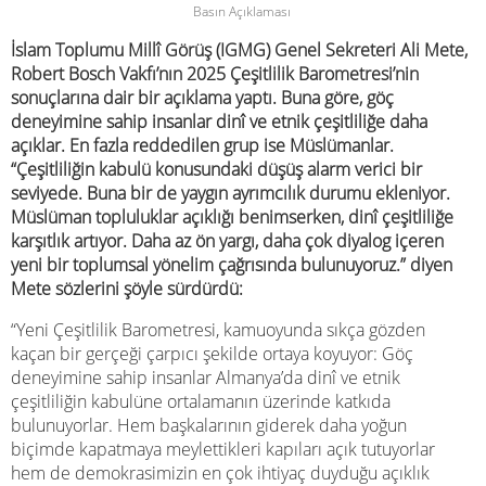
Basın Açıklaması
İslam Toplumu Millî Görüş (IGMG) Genel Sekreteri Ali Mete,
Robert Bosch Vakfı’nın 2025 Çeşitlilik Barometresi’nin
sonuçlarına dair bir açıklama yaptı. Buna göre, göç
deneyimine sahip insanlar dinî ve etnik çeşitliliğe daha
açıklar. En fazla reddedilen grup ise Müslümanlar.
“Çeşitliliğin kabulü konusundaki düşüş alarm verici bir
seviyede. Buna bir de yaygın ayrımcılık durumu ekleniyor.
Müslüman topluluklar açıklığı benimserken, dinî çeşitliliğe
karşıtlık artıyor. Daha az ön yargı, daha çok diyalog içeren
yeni bir toplumsal yönelim çağrısında bulunuyoruz.” diyen
Mete sözlerini şöyle sürdürdü:
“Yeni Çeşitlilik Barometresi, kamuoyunda sıkça gözden
kaçan bir gerçeği çarpıcı şekilde ortaya koyuyor: Göç
deneyimine sahip insanlar Almanya’da dinî ve etnik
çeşitliliğin kabulüne ortalamanın üzerinde katkıda
bulunuyorlar. Hem başkalarının giderek daha yoğun
biçimde kapatmaya meylettikleri kapıları açık tutuyorlar
hem de demokrasimizin en çok ihtiyaç duyduğu açıklık