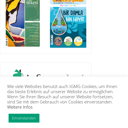
Wie viele Websites benutzt auch IGMG Cookies, um Ihnen
das beste Erlebnis auf unserer Website zu ermöglichen.
Wenn Sie Ihren Besuch auf unserer Website fortsetzen,
sind Sie mit dem Gebrauch von Cookies einverstanden.
Weitere Infos
IGMG
BASIN
KUR’ÂN-I KERÎM
GALERİ
İRTİBAT
ÜYELİK
INTRANET
TİP
Einverstanden
Copyright Islam Toplumu Millî Görüş e.V. |
Künye
|
Feragatname