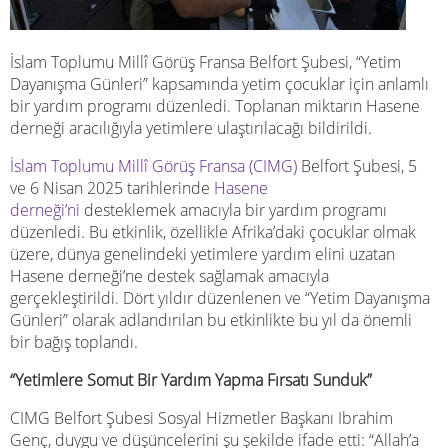
İslam Toplumu Millî Görüş Fransa Belfort Şubesi, “Yetim
Dayanışma Günleri” kapsamında yetim çocuklar için anlamlı
bir yardım programı düzenledi. Toplanan miktarın Hasene
derneği aracılığıyla yetimlere ulaştırılacağı bildirildi.
İslam Toplumu Millî Görüş Fransa (CIMG)
Belfort Şubesi, 5
ve 6 Nisan 2025 tarihlerinde
Hasene
derneği’ni
desteklemek amacıyla bir yardım programı
düzenledi. Bu etkinlik, özellikle Afrika’daki çocuklar olmak
üzere, dünya genelindeki yetimlere yardım elini uzatan
Hasene derneği’ne destek sağlamak amacıyla
gerçekleştirildi. Dört yıldır düzenlenen ve “Yetim Dayanışma
Günleri” olarak adlandırılan bu etkinlikte bu yıl da önemli
bir bağış toplandı.
“Yetimlere Somut Bir Yardım Yapma Fırsatı Sunduk”
CIMG Belfort Şubesi Sosyal Hizmetler Başkanı Ibrahim
Genç, duygu ve düşüncelerini şu şekilde ifade etti: “Allah’a