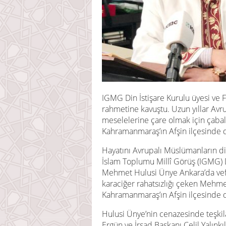
IGMG Din İstişare Kurulu üyesi ve
rahmetine kavuştu. Uzun yıllar Avr
meselelerine çare olmak için çaba
Kahramanmaraş’ın Afşin ilçesinde 
Hayatını Avrupalı Müslümanların d
İslam Toplumu Millî Görüş (IGMG) D
Mehmet Hulusi Ünye Ankara’da vefat
karaciğer rahatsızlığı çeken Mehm
Kahramanmaraş’ın Afşin ilçesinde 
Hulusi Ünye’nin cenazesinde teşki
Ergün ve İrşad Başkanı Celil Yalınkı