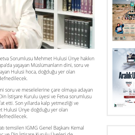
 Fetva Sorumlusu Mehmet Hulusi Ünye hakkın
upa’da yaşayan Müslümanların dini, soru ve
layan Hulusi hoca, doğduğu yer olan
defnedilecek.
ini soru ve meselelerine çare olmaya adayan
in İstişare Kurulu üyesi ve Fetva sorumlusu
 etti. Son yıllarda kalp yetmezliği ve
et Hulusi Ünye doğduğu yer olan
defnedilecek.
latı temsilen IGMG Genel Başkanı Kemal
lıç ve Din İstişare Kurulu Üyeleri de