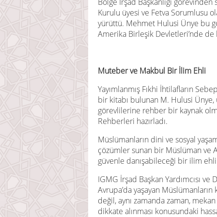
Bölge İrşad Başkanlığı görevinden
Kurulu üyesi ve Fetva Sorumlusu ola
yürüttü. Mehmet Hulusi Ünye bu gö
Amerika Birleşik Devletleri’nde d
Muteber ve Makbul Bir İlim Ehli
Yayımlanmış Fıkhi İhtilafların Sebep
bir kitabı bulunan M. Hulusi Ünye, 
görevlilerine rehber bir kaynak o
Rehberleri hazırladı.
Müslümanların dini ve sosyal yaşa
çözümler sunan bir Müslüman ve A
güvenle danışabileceği bir ilim ehli
IGMG İrşad Başkan Yardımcısı ve Di
Avrupa’da yaşayan Müslümanların ka
değil, aynı zamanda zaman, mekan ve
dikkate alınması konusundaki hassas