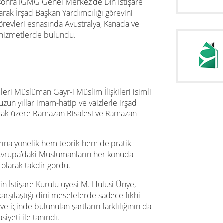
 sonra IGMG Genel Merkez’de Din İstişare
rak İrşad Başkan Yardımcılığı görevini
revleri esnasında Avustralya, Kanada ve
e hizmetlerde bulundu.
leri Müslüman Gayr-i Müslim İlişkileri isimli
uzun yıllar imam-hatip ve vaizlerle irşad
lmak üzere Ramazan Risalesi ve Ramazan
mına yönelik hem teorik hem de pratik
vrupa’daki Müslümanların her konuda
 olarak takdir gördü.
n İstişare Kurulu üyesi M. Hulusi Ünye,
rşılaştığı dini meselelerde sadece fıkhi
 içinde bulunulan şartların farklılığının da
iyeti ile tanındı.