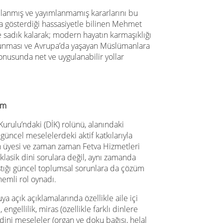
mlanmış ve yayımlanmamış kararlarını bu
na gösterdiği hassasiyetle bilinen Mehmet
e sadık kalarak; modern hayatın karmaşıklığı
 sunması ve Avrupa’da yaşayan Müslümanlara
 konusunda net ve uygulanabilir yollar
ım
urulu’ndaki (DİK) rolünü, alanındaki
güncel meselelerdeki aktif katkılarıyla
un üyesi ve zaman zaman Fetva Hizmetleri
lasik dini sorulara değil, aynı zamanda
ştığı güncel toplumsal sorunlara da çözüm
emli rol oynadı.
a açık açıklamalarında özellikle aile içi
engellilik, miras (özellikle farklı dinlere
ini meseleler (organ ve doku bağışı, helal