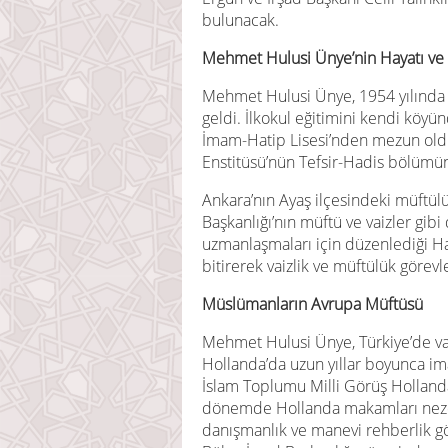
bulunacak.
Mehmet Hulusi Ünye’nin Hayatı ve 
Mehmet Hulusi Ünye, 1954 yılında
geldi. İlkokul eğitimini kendi kö
İmam-Hatip Lisesi’nden mezun oldu
Enstitüsü’nün Tefsir-Hadis bölüm
Ankara’nın Ayaş ilçesindeki müftül
Başkanlığı’nın müftü ve vaizler gibi 
uzmanlaşmaları için düzenlediği Ha
bitirerek vaizlik ve müftülük görevl
Müslümanların Avrupa Müftüsü
Mehmet Hulusi Ünye, Türkiye’de vai
Hollanda’da uzun yıllar boyunca im
İslam Toplumu Milli Görüş Holland
dönemde Hollanda makamları nez
danışmanlık ve manevi rehberlik 