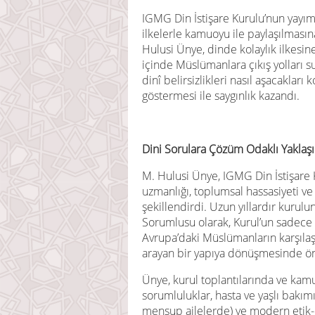
IGMG Din İstişare Kurulu’nun yayı
ilkelerle kamuoyu ile paylaşılması
Hulusi Ünye, dinde kolaylık ilkesin
içinde Müslümanlara çıkış yolları
dinî belirsizlikleri nasıl aşacakları
göstermesi ile saygınlık kazandı.
Dini Sorulara Çözüm Odaklı Yaklaş
M. Hulusi Ünye, IGMG Din İstişare K
uzmanlığı, toplumsal hassasiyeti ve 
şekillendirdi. Uzun yıllardır kurul
Sorumlusu olarak, Kurul’un sadece k
Avrupa’daki Müslümanların karşıla
arayan bir yapıya dönüşmesinde ön
Ünye, kurul toplantılarında ve kamuy
sorumluluklar, hasta ve yaşlı bakımı, 
mensup ailelerde) ve modern etik-d