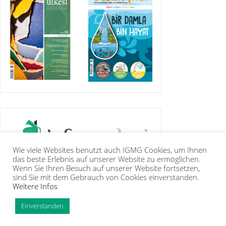
Wie viele Websites benutzt auch IGMG Cookies, um Ihnen
das beste Erlebnis auf unserer Website zu ermöglichen.
Wenn Sie Ihren Besuch auf unserer Website fortsetzen,
sind Sie mit dem Gebrauch von Cookies einverstanden.
Weitere Infos
IGMG
BASIN
KUR’ÂN-I KERÎM
GALERİ
İRTİBAT
ÜYELİK
INTRANET
TİP
Einverstanden
Copyright Islam Toplumu Millî Görüş e.V. |
Künye
|
Feragatname
PHP Code Snippets
Powered By :
XYZScripts.com