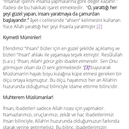
“İnsanlar işlerini ihsanla yapmalarına göre değer kazanır.”
ifadesi de bu hakikati işaret etmektedir. “
O, yarattığı her
şeyi güzel yapan, insanı yaratmaya da çamurdan
başlayandır.”
âyet-i celilesinde “ahsen” kelimesini kullanan
Yüce Allah yarattığı her şeyi ihsanla yaratmıştır.
[2]
Kıymetli Müminler!
Efendimiz “ihsanı” bizler için en güzel şekilde açıklamış ve
bizleri “ihsan” ahlakı ile yaşamaya teşvik etmiştir. Resûlullah
(s.a.v.)
“İhsan, Allah’ı görür gibi ibadet etmendir. Sen Onu
görmüyor olsan da O seni görmektedir.”
[3]
buyurarak
Müslüman’ın hayatı boyu kulağına küpe etmesi gereken bir
ölçü ortaya koymuştur. Bu ölçü, hayatımızı her an Allah’ın
huzurunda olduğumuz bilinciyle idame ettirme bilincidir.
Muhterem Müslümanlar!
İhsan, ibadetleri sadece Allah rızası için yapmaktır.
Namazlarımızı, oruçlarımızı, zekât ve hac ibadetlerimizi
ihsan bilinciyle, Allah’ın huzurunda olduğumuzun farkında
olarak yerine getirmeliyiz. Bu bilinç, ibadetlerimizin