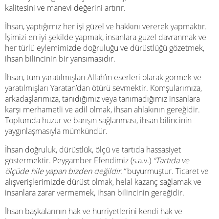
kalitesini ve manevi değerini artırır.
İhsan, yaptığımız her işi güzel ve hakkını vererek yapmaktır.
İşimizi en iyi şekilde yapmak, insanlara güzel davranmak ve
her türlü eylemimizde doğruluğu ve dürüstlüğü gözetmek,
ihsan bilincinin bir yansımasıdır.
İhsan, tüm yaratılmışları Allah’ın eserleri olarak görmek ve
yaratılmışları Yaratan’dan ötürü sevmektir. Komşularımıza,
arkadaşlarımıza, tanıdığımız veya tanımadığımız insanlara
karşı merhametli ve adil olmak, ihsan ahlakının gereğidir.
Toplumda huzur ve barışın sağlanması, ihsan bilincinin
yaygınlaşmasıyla mümkündür.
İhsan doğruluk, dürüstlük, ölçü ve tartıda hassasiyet
göstermektir. Peygamber Efendimiz (s.a.v.)
“Tartıda ve
ölçüde hile yapan bizden değildir.”
buyurmuştur. Ticaret ve
alışverişlerimizde dürüst olmak, helal kazanç sağlamak ve
insanlara zarar vermemek, ihsan bilincinin gereğidir.
İhsan başkalarının hak ve hürriyetlerini kendi hak ve