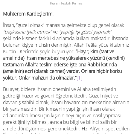
Kuran Tesbih Kırmızı
Muhterem Kardeşlerim!
İhsan, “güzel olmak” manasına gelmekte olup genel olarak
“başkasına iyilik etmek”
ve
“yaptığı işi güzel yapmak”
şeklinde kısmen farklı iki anlamda kullanılmaktadır. İhsanda
bulunan kişiye muhsin denmiştir. Allah Teâlâ, yüce kitabımız
Kur’ân-ı Kerîm’de şöyle buyuruyor:
“Hayır, kim (taat ve
amelinde) ihsan mertebesine yükselerek yüzünü (kendini)
tastamam Allah’a teslim ederse işte ona Rabbi katında
(amelinin) ecri (olarak cennet) vardır. Onlara hiçbir korku
yoktur. Onlar mahzun da olmazlar.”
[1]
Bu ayet, bizlere ihsanın önemini ve Allah’a teslimiyetin
getirdiği huzur ve güveni öğretmektedir. Güzel niyet ve
davranış sahibi olmak, ihsanı hayatımızın merkezine almanın
bir yansımasıdır. Bir kimsenin yaptığı işin ihsan olarak
adlandırılabilmesi için kişinin neyi niçin ve nasıl yapması
gerektiğini iyi bilmesi, ayrıca bu bilgi ve bilinci salih bir
amele dönüştürmesi gerekmektedir. Hz. Ali’ye nispet edilen