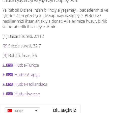
ahlakını yaşamayı ve yaymayı nasip eylesin.
Ya Rabbi! Bizlere ihsan bilinciyle yaşamayı, ibadetlerimizi ve
işlerimizi en güzel şekilde yapmayı nasip eyle. Bizleri ve
nesillerimizi ihsan ahlakıyla donat. Ailelerimize huzur, birlik
ve beraberlik ihsan eyle. Amin.
[1]
Bakara suresi, 2:112
[2]
Secde suresi, 32:7
[3]
Buhârî, İman, 36
Hutbe-Türkçe
Hutbe-Arapça
Hutbe-Hollandaca
Hutbe-İsveççe
DİL SEÇİNİZ
Türkçe