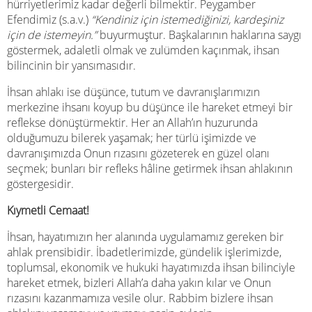
hürriyetlerimiz kadar değerli bilmektir. Peygamber
Efendimiz (s.a.v.)
“Kendiniz için istemediğinizi, kardeşiniz
için de istemeyin.”
buyurmuştur. Başkalarının haklarına saygı
göstermek, adaletli olmak ve zulümden kaçınmak, ihsan
bilincinin bir yansımasıdır.
İhsan ahlakı ise düşünce, tutum ve davranışlarımızın
merkezine ihsanı koyup bu düşünce ile hareket etmeyi bir
reflekse dönüştürmektir. Her an Allah’ın huzurunda
olduğumuzu bilerek yaşamak; her türlü işimizde ve
davranışımızda Onun rızasını gözeterek en güzel olanı
seçmek; bunları bir refleks hâline getirmek ihsan ahlakının
göstergesidir.
Kıymetli Cemaat!
İhsan, hayatımızın her alanında uygulamamız gereken bir
ahlak prensibidir. İbadetlerimizde, gündelik işlerimizde,
toplumsal, ekonomik ve hukuki hayatımızda ihsan bilinciyle
hareket etmek, bizleri Allah’a daha yakın kılar ve Onun
rızasını kazanmamıza vesile olur. Rabbim bizlere ihsan