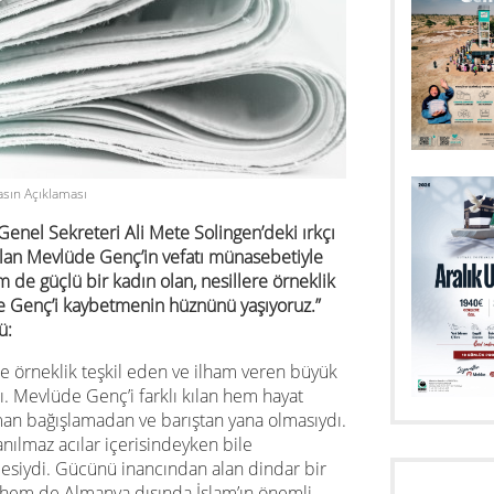
asın Açıklaması
enel Sekreteri Ali Mete Solingen’deki ırkçı
alan Mevlüde Genç’in vefatı münasebetiyle
 de güçlü bir kadın olan, nesillere örneklik
e Genç’i kaybetmenin hüznünü yaşıyoruz.”
ü:
re örneklik teşkil eden ve ilham veren büyük
ı. Mevlüde Genç’i farklı kılan hem hayat
an bağışlamadan ve barıştan yana olmasıydı.
yanılmaz acılar içerisindeyken bile
esiydi. Gücünü inancından alan dindar bir
em de Almanya dışında İslam’ın önemli