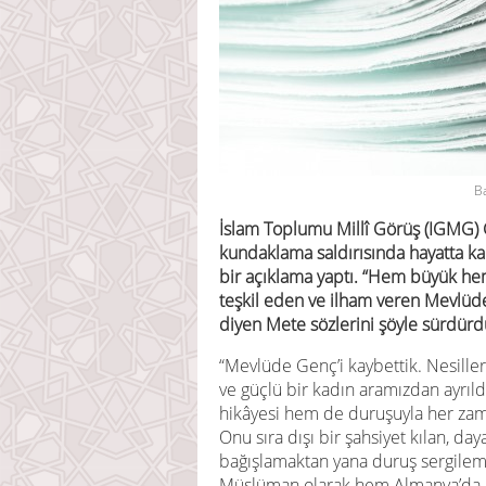
B
İslam Toplumu Millî Görüş (IGMG) G
kundaklama saldırısında hayatta k
bir açıklama yaptı. “Hem büyük hem
teşkil eden ve ilham veren Mevlüd
diyen Mete sözlerini şöyle sürdürd
“Mevlüde Genç’i kaybettik. Nesille
ve güçlü bir kadın aramızdan ayrıld
hikâyesi hem de duruşuyla her zam
Onu sıra dışı bir şahsiyet kılan, da
bağışlamaktan yana duruş sergilem
Müslüman olarak hem Almanya’da h