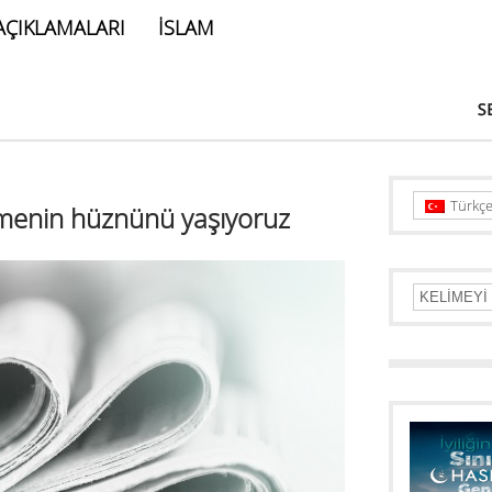
AÇIKLAMALARI
İSLAM
Türkç
menin hüznünü yaşıyoruz