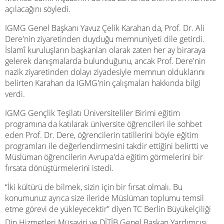
açılacağını söyledi.
IGMG Genel Başkanı Yavuz Çelik Karahan da, Prof. Dr. Ali
Dere'nin ziyaretinden duyduğu memnuniyeti dile getirdi.
İslamî kuruluşların başkanları olarak zaten her ay biraraya
gelerek danışmalarda bulunduğunu, ancak Prof. Dere'nin
nazik ziyaretinden dolayı ziyadesiyle memnun olduklarını
belirten Karahan da IGMG'nin çalışmaları hakkında bilgi
verdi.
IGMG Gençlik Teşilatı Üniversiteliler Birimi eğitim
programına da katılarak üniversite öğrencileri ile sohbet
eden Prof. Dr. Dere, öğrencilerin tatillerini böyle eğitim
programları ile değerlendirmesini takdir ettiğini belirtti ve
Müslüman öğrencilerin Avrupa'da eğitim görmelerini bir
fırsata dönüştürmelerini istedi.
“İki kültürü de bilmek, sizin için bir fırsat olmalı. Bu
konumunuz ayrıca size ileride Müslüman toplumu temsil
etme görevi de yükleyecektir” diyen TC Berlin Büyükelçiliği
Din Hizmetleri Müşaviri ve DİTİB Genel Başkan Yardımcısı