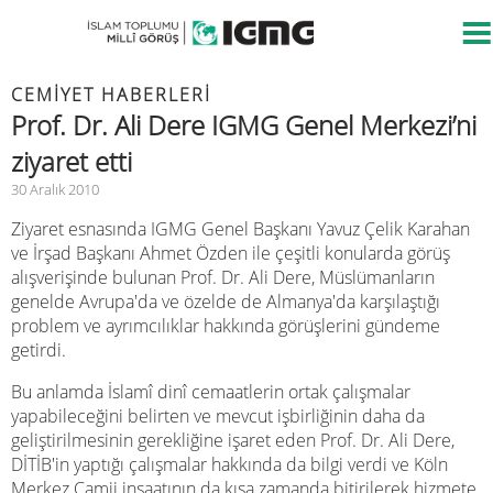
CEMIYET HABERLERI
Prof. Dr. Ali Dere IGMG Genel Merkezi’ni
ziyaret etti
30 Aralık 2010
Ziyaret esnasında IGMG Genel Başkanı Yavuz Çelik Karahan
ve İrşad Başkanı Ahmet Özden ile çeşitli konularda görüş
alışverişinde bulunan Prof. Dr. Ali Dere, Müslümanların
genelde Avrupa'da ve özelde de Almanya'da karşılaştığı
problem ve ayrımcılıklar hakkında görüşlerini gündeme
getirdi.
Bu anlamda İslamî dinî cemaatlerin ortak çalışmalar
yapabileceğini belirten ve mevcut işbirliğinin daha da
geliştirilmesinin gerekliğine işaret eden Prof. Dr. Ali Dere,
DİTİB'in yaptığı çalışmalar hakkında da bilgi verdi ve Köln
Merkez Camii inşaatının da kısa zamanda bitirilerek hizmete