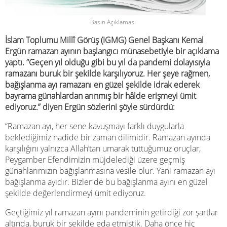
Basın Açıklaması
İslam Toplumu Millî Görüş (IGMG) Genel Başkanı Kemal
Ergün ramazan ayının başlangıcı münasebetiyle bir açıklama
yaptı. “Geçen yıl olduğu gibi bu yıl da pandemi dolayısıyla
ramazanı buruk bir şekilde karşılıyoruz. Her şeye rağmen,
bağışlanma ayı ramazanı en güzel şekilde idrak ederek
bayrama günahlardan arınmış bir hâlde erişmeyi ümit
ediyoruz.” diyen Ergün sözlerini şöyle sürdürdü:
“Ramazan ayı, her sene kavuşmayı farklı duygularla
beklediğimiz nadide bir zaman dilimidir. Ramazan ayında
karşılığını yalnızca Allah’tan umarak tuttuğumuz oruçlar,
Peygamber Efendimizin müjdelediği üzere geçmiş
günahlarımızın bağışlanmasına vesile olur. Yani ramazan ayı
bağışlanma ayıdır. Bizler de bu bağışlanma ayını en güzel
şekilde değerlendirmeyi ümit ediyoruz.
Geçtiğimiz yıl ramazan ayını pandeminin getirdiği zor şartlar
altında, buruk bir şekilde eda etmiştik. Daha önce hiç