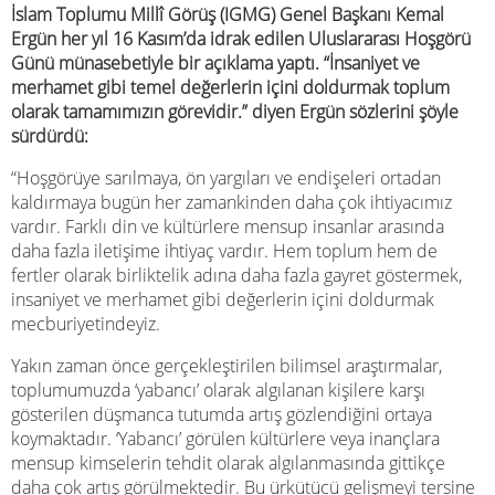
İslam Toplumu Millî Görüş (IGMG) Genel Başkanı Kemal
Ergün her yıl 16 Kasım’da idrak edilen Uluslararası Hoşgörü
Günü münasebetiyle bir açıklama yaptı. “İnsaniyet ve
merhamet gibi temel değerlerin içini doldurmak toplum
olarak tamamımızın görevidir.” diyen Ergün sözlerini şöyle
sürdürdü:
“Hoşgörüye sarılmaya, ön yargıları ve endişeleri ortadan
kaldırmaya bugün her zamankinden daha çok ihtiyacımız
vardır. Farklı din ve kültürlere mensup insanlar arasında
daha fazla iletişime ihtiyaç vardır. Hem toplum hem de
fertler olarak birliktelik adına daha fazla gayret göstermek,
insaniyet ve merhamet gibi değerlerin içini doldurmak
mecburiyetindeyiz.
Yakın zaman önce gerçekleştirilen bilimsel araştırmalar,
toplumumuzda ‘yabancı’ olarak algılanan kişilere karşı
gösterilen düşmanca tutumda artış gözlendiğini ortaya
koymaktadır. ‘Yabancı’ görülen kültürlere veya inançlara
mensup kimselerin tehdit olarak algılanmasında gittikçe
daha çok artış görülmektedir. Bu ürkütücü gelişmeyi tersine