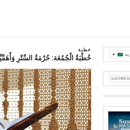
خطبة
بية
خُطْبَةُ الْجُمُعَة: حُرْمَةُ السِّتْرِ وَأَهَمِّيَّة