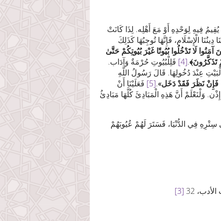
ُقِيمُ فِيهِ لِوَحْدِهِ أَوْ ‏مَعَ أَهْلِه. لِذَا كَانَتْ
دِينُنَا الْإِسْلَام، فَإِنَّهَا تُوجِبُهَا كَذَلِكَ
ذِينَ آمَنُوا لَا تَدْخُلُوا بُيُوتًا غَيْرَ بُيُوتِكُمْ حَتَّىٰ
ْ
تَذَكَّرُونَ
﴾
.
[4]
فَلِلْبُيُوتِ حُرْمَةٌ وَآدَاب.
فَإِنْ ‏نَظَرَ فَقَدْ دَخَل»
.
[5]
فَعَلَيْنَا أَنْ
ِذْن. ‏وَلْنَعْلَمْ أَنَّ هَذِهِ الْمَبَادِئَ كُلَّهَا مَبَادِئُ
سِتْرِهِ فِي الدُّنْيَا، ‏فَسَتَرَ لَهُمْ عُيُوبَهُمْ
[3]