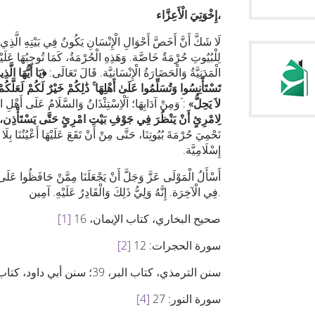
إِخْوَتِيَ الْأَعِزَّاء،
‏لَا شَكَّ أَنَّ أَخَصَّ أَحْوَالِ الْإِنْسَانِ يَكُونُ فِي بَيْتِهِ الَّذِي ي
لِلْبُيُوتِ حُرْمَةٌ خَاصَّة. وَهَذِهِ الْحُرْمَةُ، كَمَا تُوجِبُهَا ‏عَلَيْنَا 
الْمَدَنِيَّةُ وَالْحَضَارَةُ الْإِنْسَانِيَّة. ‏قَالَ تَعَالَى‏:
﴿
يَا أَيُّهَا الَّ
تَسْتَأْنِسُوا وَتُسَلِّمُوا عَلَىٰ أَهْلِهَا ۚ
ذَٰلِكُمْ
خَيْرٌ
لَكُمْ
لَعَلَّكُم
لاَ يَحِلُّ
«
وَمِنْ آدَابِهَا؛ اَلْاِسْتِئْذَانُ وَالسَّلَامُ عَلَى أَهْلِ ‏الْبَيْتِ عِنْدَ دُخُولِهَا. قَالَ رَسُولُ اللَّهِ ؐ:
لِامْرِئٍ أَنْ يَنْظُرَ فِي جَوْفِ بَيْتِ امْرِئٍ حَتَّى يَسْتَأْذِن، 
نَحْمِيَ حُرْمَةَ بُيُوتِنَا، حَتَّى مِنْ أَنْ تَقَعَ عَلَيْهَا أَعْيُنُنَا بِلَا إ
إِسْلَامِيَّة. ‏
أَسْأَلُ الْمَوْلَى عَزَّ وَجَلَّ أَنْ يَجْعَلَنَا مِمَّنْ حَافَظُوا عَلَى 
فِي الْآخِرَة. إِنَّهُ وَلِيُّ ذَلِكَ وَالْقَادِرُ عَلَيْهِ. آمِين.
صحيح البخاري، كتاب الإيمان، 16
[1]
سورة الحجرات: 12
[2]
سنن الترمذي، كتاب البر، 39؛ سنن أبي داود، كتاب الأدب، 32
سورة النور: 27
[4]