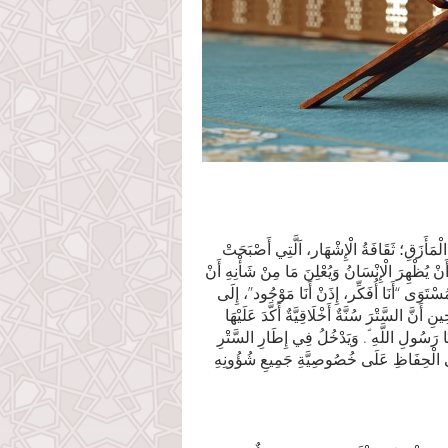
ْمَأَزَقِ؛ ثَقَافَةُ ‏الْإِشْهَار، اَلَّتِي أَصْبَحَتْ
َنْ يُظْهِرَ الْإِنْسَانُ وَيُعْلِنَ مَا مِنْ شَأْنِهِ أَنْ
مُسْتَوَى “أَنَا أُفَكِّر، إِذَنْ أَنَا مَوْجُود”، إِلَى
َّ السَّتْرَ سُنَّةٌ ‏أَخْلَاقِيَّةٌ أَكَّدَ عَلَيْهَا
ِنَا ‏رَسُولِ اللَّهِ ؐ. وَيَدْخُلُ فِي إِطَارِ السَّتْرِ
عْنَى الْحِفَاظِ عَلَى خُصُوصِيَّةِ جَمِيعِ شُؤُونِهِ