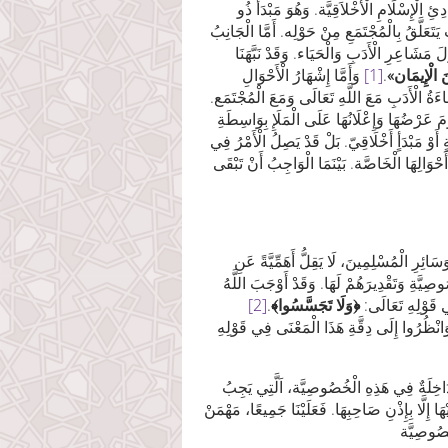
ئِ الْإِسْلَامِ الْأَخْلاَقِيَّة. ‏وَهُوَ مَبْدَأٌ ذُو
تَعَلَّقُ بِالْمُجْتَمَعِ مِنْ حَوْلِه. أَمَّا الْجَانِبُ
َ مَشَاعِرِ الْأَدَبِ وَالْحَيَاء. وَقَدْ نَبَّهَنَا
نَ الْإِيمَان»
.
[1]
وَأَمَّا إِشْهَارُ الْأَحْوَالِ
َاءَةُ الْأَدَبِ مَعَ اللَّهِ تَعَالَى وَمَعَ الْمُجْتَمَع.
وْمَ عَرْضُهَا وَإِعْلَانُهَا عَلَى الْمَلَإِ بِوَاسِطَةِ
أَوْ مَبْدَأٍ ‏أَخْلَاقِيّ. بَلْ قَدْ يَصِلُ الْأَمْرُ فِي
أَحْوَالِهَا الْخَاصَّة. بَيْنَمَا الْوَاجِبُ أَنْ تَبْقَى
 وَسَائِرِ الْمُسْلِمِينَ، لَا يَقِلُّ أَهَمِّيَّةً عَنِ
صُوصِيَّةِ وَتَقْدِيرَهُمْ لَهَا. وَقَدْ أَوْجَبَ اللَّهُ
ي قَوْلِهِ تَعَالَى‏:
﴿
وَلَا تَجَسَّسُوا
﴾
.
[2]
َاخِلَةٌ فِي هَذِهِ ‏الْخُصُوصِيَّة، اَلَّتِي يَجِبُ
ْهَا إِلَّا بِإِذْنِ صَاحِبِهَا. فَعَلَيْنَا جَمِيعًا، مَهْمَنْ