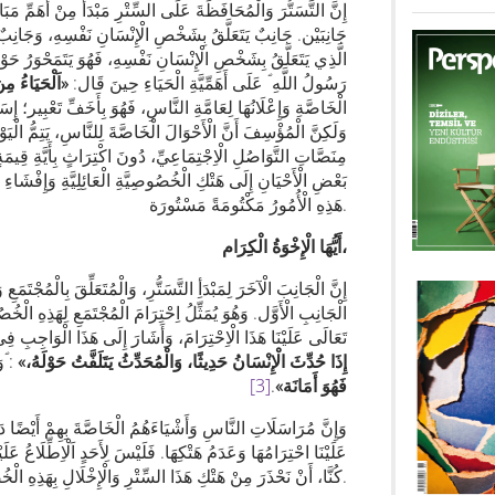
إِنَّ التَّسَتُّرَ وَالْمُحَافَظَةَ عَلَى السِّتْرِ مَبْدَأٌ مِنْ أَهَمِّ مَبَادِ
جَانِبَيْن. جَانِبٌ يَتَعَلَّقُ بِشَخْصِ الْإِنْسَانِ نَفْسِهِ، وَجَانِبٌ ‏يَ
الَّذِي يَتَعَلَّقُ بِشَخْصِ الْإِنْسَانِ ‏نَفْسِهِ، فَهُوَ يَتَمَحْوَرُ حَوْل
رَسُولُ ‏اللَّهِ ؐ عَلَى أَهَمِّيَّةِ الْحَيَاءِ حِينَ قَال:
«اَلْحَيَاءُ مِ
الْخَاصَّةِ وَإِعْلَانُهَا لِعَامَّةِ النَّاسِ، فَهُوَ بِأَخَفِّ تَعْبِير؛ ‏إِس
وَلَكِنَّ الْمُؤْسِفَ أَنَّ الْأَحْوَالَ ‏الْخَاصَّةَ لِلنَّاسِ، يَتِمُّ الْيَ
مِنَصَّاتِ التَّوَاصُلِ الْاِجْتِمَاعِيِّ، دُونَ اكْتِرَاثٍ بِأَيَّةِ قِيمَةٍ 
‏بَعْضِ الْأَحْيَانِ إِلَى هَتْكِ الْخُصُوصِيَّةِ الْعَائِلِيَّةِ وَإِفْشَاءِ 
‏هَذِهِ الْأُمُورُ مَكْتُومَةً مَسْتُورَة.
أَيُّهَا الْإِخْوَةُ الْكِرَام،
إِنَّ الْجَانِبَ الْآخَرَ لِمَبْدَأِ التَّسَتُّرِ، وَالْمُتَعَلِّقَ بِالْمُجْتَمَعِ
الْجَانِبِ الْأَوَّل. وَهُوَ يُمَثِّلُ اِحْتِرَامَ الْمُجْتَمَعِ ‏لِهَذِهِ الْخُ
تَعَالَى عَلَيْنَا هَذَا ‏الْاِحْتِرَامَ، وَأَشَارَ إِلَى هَذَا الْوَاجِبِ فِ
إِذَا حُدِّثَ الْإِنْسَانُ حَدِيثًا، وَالْمُحَدِّثُ يَتَلَفَّتُ حَوْلَهُ،
«
وَانْظُرُوا إِلَى دِقَّةِ هَذَا الْمَعْنَى فِي قَوْلِهِ ؐ:
فَهُوَ أَمَانَة»
.
[3]
وَإِنَّ مُرَاسَلَاتِ النَّاسِ وَأَشْيَاءَهُمُ الْخَاصَّةَ بِهِمْ أَيْضًا د
عَلَيْنَا احْتِرَامُهَا وَعَدَمُ هَتْكِهَا. فَلَيْسَ لِأَحَدٍ اَلْاِطِّلَاعُ ‏عَلَي
كُنَّا، أَنْ نَحْذَرَ مِنْ هَتْكِ هَذَا السِّتْرِ ‏وَالْإِخْلَالِ بِهَذِهِ الْخُصُوصِيَّة.