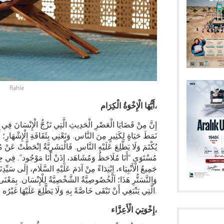
Rahle
،
أَيُّهَا الْإِخْوَةُ الْكِرَام
إِنَّ مِنْ قَضَايَا الْعَصْرِ الْحَدِيثِ الَّتِي تَزُجُّ الْإِنْسَانَ فِي ال
نَمَطَ حَيَاةٍ لِكَثِيرٍ مِنَ النَّاس. وَنَعْنِي بِثَقَافَةِ ‏الْإِشْهَارِ؛ أ
يُكْتَمَ وَلَا يَطَّلِعَ عَلَيْهِ ‏النَّاس. فَالْبَشَرِيَّةُ اِنْحَطَّتْ عَنْ 
‏مُسْتَوَى “أَنَا مُلَاحَظٌ وَمُشَاهَد، إِذَنْ أَنَا مَوْجُود”. فِي حِينِ أَن
جَمِيعُ الْأَنْبِيَاء، اِبْتِدَاءً مِنْ آدَمَ عَلَيْهِ السَّلَام، إِلَى سَيِّد
وَالتَّسَتُّرِ هَذَا؛ اَلْخُصُوصِيَّةُ ‏الشَّخْصِيَّةُ لِلْإِنْسَان. بِمَ
الَّتِي ‏يَنْبَغِي أَنْ تَبْقَى خَاصَّةً بِهِ وَلَا يَطَّلِعَ عَلَيْهَا غَيْرُه.
إِخْوَتِيَ الْأَعِزَّاء،