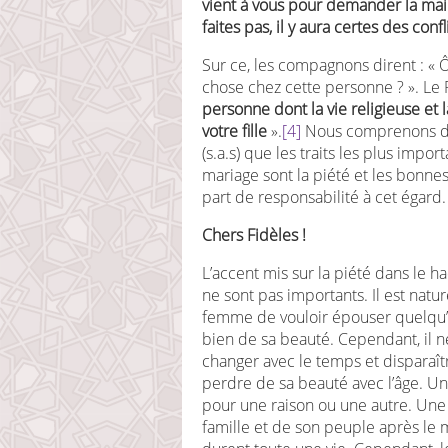
vient à vous pour demander la main 
faites pas, il y aura certes des confl
Sur ce, les compagnons dirent : « 
chose chez cette personne ? ». Le P
personne dont la vie religieuse et l
votre fille
».
[4]
Nous comprenons de
(s.a.s) que les traits les plus impo
mariage sont la piété et les bonn
part de responsabilité à cet égard.
Chers Fidèles !
L’accent mis sur la piété dans le ha
ne sont pas importants. Il est na
femme de vouloir épouser quelqu’un
bien de sa beauté. Cependant, il n
changer avec le temps et disparaît
perdre de sa beauté avec l’âge. U
pour une raison ou une autre. Une
famille et de son peuple après le 