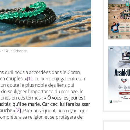
bih Grün Schwarz
ns qu’Il nous a accordées dans le Coran,
en couples. »
[1]
. Le lien conjugal entre un
n doute le plus noble des liens qui
 de souligner l’importance du mariage, le
jeunes en ces termes :
«
Ô vous les jeunes !
ités, qu’il se marie. Car ceci lui fera baisser
bauche.»
[2]
.
Par conséquent, un croyant qui
complétera sa religion et se protégera de