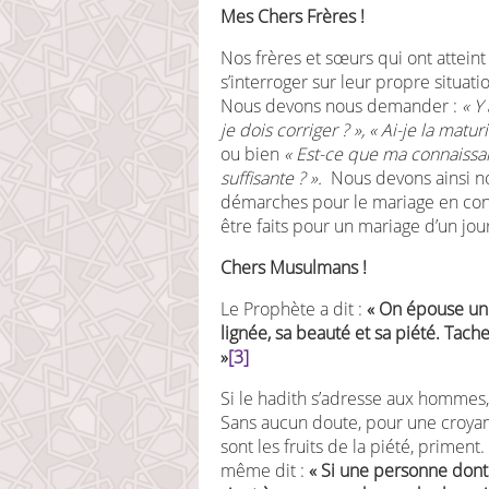
Mes Chers Frères !
Nos frères et sœurs qui ont atteint 
s’interroger sur leur propre situat
Nous devons nous demander :
« Y
je dois corriger ? », « Ai-je la matu
ou bien
« Est-ce que ma connaissanc
suffisante ? ».
Nous devons ainsi nou
démarches pour le mariage en con
être faits pour un mariage d’un jou
Chers Musulmans !
Le Prophète a dit :
« On épouse une
lignée, sa beauté et sa piété. Tache
»
[3]
Si le hadith s’adresse aux hommes
Sans aucun doute, pour une croyan
sont les fruits de la piété, priment
même dit :
« Si une personne dont 