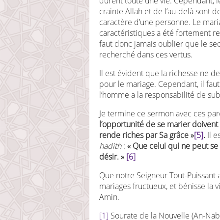
durent toute une vie. Cependant, le
crainte Allah et de l’au-delà sont 
caractère d’une personne. Le mari
caractéristiques a été fortement r
faut donc jamais oublier que le sec
recherché dans ces vertus.
Il est évident que la richesse ne d
pour le mariage. Cependant, il faut 
l’homme a la responsabilité de sub
Je termine ce sermon avec ces paro
l’opportunité de se marier doivent 
rende riches par Sa grâce »
[5]
.
Il e
hadith
:
« Que celui qui ne peut se
désir. »
[6]
Que notre Seigneur Tout-Puissant a
mariages fructueux, et bénisse la v
Amin.
[1]
Sourate de la Nouvelle (An-Naba