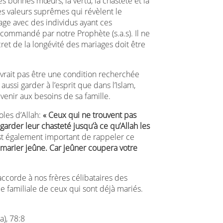
s bonnes mœurs, la vertu, la chasteté et la
des valeurs suprêmes qui révèlent le
age avec des individus ayant ces
ecommandé par notre Prophète (s.a.s). Il ne
ret de la longévité des mariages doit être
evrait pas être une condition recherchée
aussi garder à l’esprit que dans l’Islam,
venir aux besoins de sa famille.
les d’Allah:
« Ceux qui ne trouvent pas
garder leur chasteté jusqu’à ce qu’Allah les
st également important de rappeler ce
 marier jeûne. Car jeûner coupera votre
ccorde à nos frères célibataires des
ie familiale de ceux qui sont déjà mariés.
), 78:8