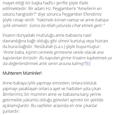
rivayet ettiği bir başka hadîs-i şerifte şöyle ifade
edilmektedir: Bir adam Hz. Peygamber’e “Amellerin en
üstünü hangisidir?” diye sorunca Peygamber Efendimiz
şöyle cevap verdi:
“Vaktinde kılınan namaz ve anne babaya
iyilik etmektir. Sonra da Allah yolunda cihat etmek gelir.”
İnsanın dünyadaki mutluluğu anne-babasına nasıl
davrandığına bağlı olduğu gibi uhrevi kurtuluş veya hüsranı
da buna bağlıdır. Resûlullah (s.a.v.) şöyle buyurmuştur:
“Anne baba, kişinin cennete girmesine vesile olacak ana
kapılardan birisidir. Bu kapıdan girme fırsatını kaybetmek ya
da değerlendirmek artık senin arzuna kalmış!”
[6]
Muhterem Müminler!
Anne-babaya iyilik yapmayı emreden, onlara kötülük
yapmayı yasaklayan onlarca ayet ve hadisten yola çıkan
âlimlerimiz, bir müminin anne ve babasına karşı yerine
getirmekle yükümlü olduğu görevleri ayrıntılı bir şekilde
açıklamışlardır. Bu vazifeler arasında en öne çıkanlar
şunlardır: