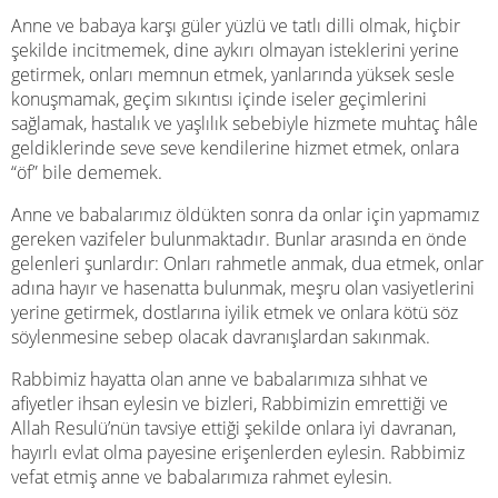
Anne ve babaya karşı güler yüzlü ve tatlı dilli olmak, hiçbir
şekilde incitmemek, dine aykırı olmayan isteklerini yerine
getirmek, onları memnun etmek, yanlarında yüksek sesle
konuşmamak, geçim sıkıntısı içinde iseler geçimlerini
sağlamak, hastalık ve yaşlılık sebebiyle hizmete muhtaç hâle
geldiklerinde seve seve kendilerine hizmet etmek, onlara
“öf” bile dememek.
Anne ve babalarımız öldükten sonra da onlar için yapmamız
gereken vazifeler bulunmaktadır. Bunlar arasında en önde
gelenleri şunlardır: Onları rahmetle anmak, dua etmek, onlar
adına hayır ve hasenatta bulunmak, meşru olan vasiyetlerini
yerine getirmek, dostlarına iyilik etmek ve onlara kötü söz
söylenmesine sebep olacak davranışlardan sakınmak.
Rabbimiz hayatta olan anne ve babalarımıza sıhhat ve
afiyetler ihsan eylesin ve bizleri, Rabbimizin emrettiği ve
Allah Resulü’nün tavsiye ettiği şekilde onlara iyi davranan,
hayırlı evlat olma payesine erişenlerden eylesin. Rabbimiz
vefat etmiş anne ve babalarımıza rahmet eylesin.