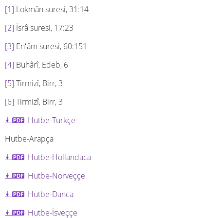
[1]
Lokmân suresi, 31:14
[2]
İsrâ suresi, 17:23
[3]
Enʻâm suresi, 60:151
[4]
Buhârî, Edeb, 6
[5]
Tirmizî, Birr, 3
[6]
Tirmizî, Birr, 3
Hutbe-Türkçe
Hutbe-Arapça
Hutbe-Hollandaca
Hutbe-Norveççe
Hutbe-Danca
Hutbe-İsveççe