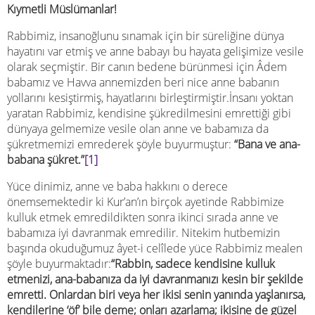
Kıymetli Müslümanlar!
Rabbimiz, insanoğlunu sınamak için bir süreliğine dünya
hayatını var etmiş ve anne babayı bu hayata gelişimize vesile
olarak seçmiştir. Bir canın bedene bürünmesi için Âdem
babamız ve Havva annemizden beri nice anne babanın
yollarını kesiştirmiş, hayatlarını birleştirmiştir.İnsanı yoktan
yaratan Rabbimiz, kendisine şükredilmesini emrettiği gibi
dünyaya gelmemize vesile olan anne ve babamıza da
şükretmemizi emrederek şöyle buyurmuştur:
“Bana ve ana-
babana şükret.”
[1]
Yüce dinimiz, anne ve baba hakkını o derece
önemsemektedir ki Kur’an’ın birçok ayetinde Rabbimize
kulluk etmek emredildikten sonra ikinci sırada anne ve
babamıza iyi davranmak emredilir. Nitekim hutbemizin
başında okuduğumuz âyet-i celîlede yüce Rabbimiz mealen
şöyle buyurmaktadır:
“Rabbin, sadece kendisine kulluk
etmenizi, ana-babanıza da iyi davranmanızı kesin bir şekilde
emretti. Onlardan biri veya her ikisi senin yanında yaşlanırsa,
kendilerine ‘öf’ bile deme; onları azarlama; ikisine de güzel