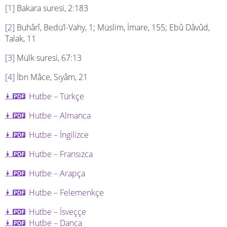
[1]
Bakara suresi, 2:183
[2]
Buhârî, Bedü’l-Vahy, 1; Müslim, İmare, 155; Ebû Dâvûd,
Talak, 11
[3]
Mülk suresi, 67:13
[4]
İbn Mâce, Sıyâm, 21
Hutbe – Türkçe
Hutbe – Almanca
Hutbe – İngilizce
Hutbe – Fransızca
Hutbe – Arapça
Hutbe –
Felemenkçe
Hutbe – İsveççe
Hutbe – Danca