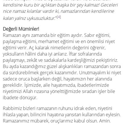
kendisine kuru bir açlıktan başka bir şey kalmaz! Geceleri
nice namaz kılanlar vardır ki, namazlarından kendilerine
[4]
kalan yalnız uykusuzluktur
.”
Değerli Müminler!
Ramazan aynı zamanda bir eğitim ayıdır. Sabır eğitimi,
paylaşma eğitimi, merhamet eğitimi ve en önemlisi niyet
eğitimi verir. Aç kalarak nimetlerin değerini öğrenir,
yoksulların hâlini daha iyi anlarız. İftar sofralarında
paylaşmayı, zekât ve sadakalarla kardeşliğimizi pekiştiririz.
Bu ayda kazandığımız güzel alışkanlıkları ramazandan sonra
da sürdürebilmek gerçek kazanımdır. Unutmayalım ki niyet
sadece oruca başlarken değil, hayatımızın her alanında
gereklidir. İşimizde, aile hayatımızda, ibadetlerimizde
niyetimizi Allah rızasına yönelttiğimizde sıradan işler bile
ibadete dönüşür.
Rabbimiz bizleri ramazanın ruhunu idrak eden, niyetini
ihlasla yapan, bilincini hayatına yansıtan kullarından eylesin.
Ramazanımız mübarek, oruçlarımız kabul olsun. Amin.