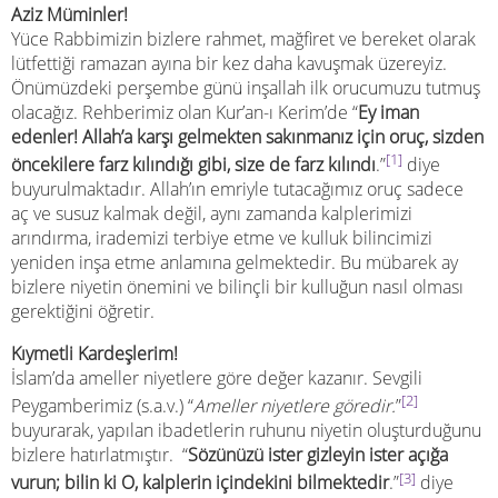
Aziz Müminler!
Yüce Rabbimizin bizlere rahmet, mağfiret ve bereket olarak
lütfettiği ramazan ayına bir kez daha kavuşmak üzereyiz.
Önümüzdeki perşembe günü inşallah ilk orucumuzu tutmuş
olacağız. Rehberimiz olan Kur’an-ı Kerim’de “
Ey iman
edenler! Allah’a karşı gelmekten sakınmanız için oruç, sizden
[1]
öncekilere farz kılındığı gibi, size de farz kılındı
.”
diye
buyurulmaktadır. Allah’ın emriyle tutacağımız oruç sadece
aç ve susuz kalmak değil, aynı zamanda kalplerimizi
arındırma, irademizi terbiye etme ve kulluk bilincimizi
yeniden inşa etme anlamına gelmektedir. Bu mübarek ay
bizlere niyetin önemini ve bilinçli bir kulluğun nasıl olması
gerektiğini öğretir.
Kıymetli Kardeşlerim!
İslam’da ameller niyetlere göre değer kazanır. Sevgili
[2]
Peygamberimiz (s.a.v.) “
Ameller niyetlere göredir.
”
buyurarak, yapılan ibadetlerin ruhunu niyetin oluşturduğunu
bizlere hatırlatmıştır. “
Sözünüzü ister gizleyin ister açığa
[3]
vurun; bilin ki O, kalplerin içindekini bilmektedir
.”
diye