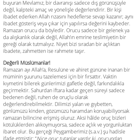
buyuran Mevlamız, bir davranışı sadece dış görünüşüyle
değil, kalpteki amaç ve yönelişle değerlendirir. Bir kişi
ibadet ederken Allah rızasını hedeflerse sevap kazanır; aynı
ibadet gösteriş veya çıkar için yapılırsa değerini kaybeder.
Ramazan orucu da böyledir. Orucu sadece bir gelenek ya
da alışkanlık olarak değil, Allah’ın emrine teslimiyetin bir
gereği olarak tutmalıyız. Niyet bizi sıradan bir açlıktan
ibadete, zahmetten ise rahmete taşır.
Değerli Müslümanlar!
Ramazan ayı Allah’a, Resulüne ve ahiret gününe inanan bir
müminin şuurunu tazelemesi için bir fırsattır. Vaktin
kıymetini bilerek günlerimizi gafletle değil, farkındalıkla
geçirmektir. Sahurdan iftara kadar geçen süreyi sadece
bedenen değil, ruhen de oruçlu olarak
değerlendirebilmektir. Dilimizi yalan ve gıybetten,
gönlümüzü kinden, gözümüzü haramdan koruyabiliyorsak
ramazan bilincine erişmiş oluruz. Aksi hâlde oruç bizleri
kötülüklerden alıkoymuyorsa, sadece açlık ve yorgunluktan
ibaret olur. Bu gerçeği Peygamberimiz (s.a.v.) şu hadisle
ifade etmiştir: “
Nice oruç tutanlar vardır ki, orucundan