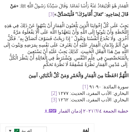
الْقِمَارِ هُوَ الْاِبْتِعَادُ عَنْهُ رَأْسًا تَمَامًا. وَقَالَ سَيِّدُنَا رَسُولُ اللَّهِ ﷺ:
«
مَنْ
قَالَ لِصَاحِبِهِ‏:‏ “تَعَالَ أُقَامِرْكَ!” فَلْيَتَصَدَّقْ.
»
[3]
يَجِبُ عَلَى كُلِّ إِخْوَانِنَا الَّذِينَ يَلْعَبُونَ الْقِمَارَ أَنْ يَنْتَهُوا عَنْ ذَلِكَ فِي هَذِهِ
اللَّحْظَةِ وَأَنْ يَتُوبُوا إِلَى اللَّهِ وَأَنْ يَتَعَهَّدُوا اللَّهَ عَلَى ألَّا يَفْعَلُوهُ مَرَّةً
أُخْرَى. وَلَا نَخْدَعُ أَنَفْسُنَا وَنَقُولُ ” إِذَا رَبِحْتُ فَسَوْفَ أَتَصَدَّقُ بِهِ”. فَكُلُّ
مَنْ أَلَمَّ بِإِدْمَانِ الْقِمَارِ عَلَيْهِ أَنْ يَعْتَرِفَ عَلَى نَفْسِهِ بِمَرَضِهِ وَيَتُوبَ إِلَى
اللَّهِ مِنْ هَذَا الْفِعْلِ الْخَبِيثِ. كَذَلِكَ يَجِبُ عَلَيْهِ أَنْ يَسْتَعِينَ
بِالْمُتَخَصِّصِينَ فِي عِلْمِ النَّفْسِ. وَيُشْتَرَطُ فِي الْعَائِلَةِ أَنْ يَنْظُرَ الْكُلُّ
إِلَى مُدْمِنِ الْقِمَارِ نَظْرَةً مُشْفِقَةً لَا نَظْرَةَ تَحَكُّمٍ.
اللَّهُمُّ احْفَظْنَا مِنَ الْقِمَارِ وَالْخَمْرِ وَمَنْ كُلِّ الْكَبَائِرِ، آمِينَ
سورة المائدة: ٩٠-٩١
[1]
البخاري: الأدب المفرد، الحديث: ١٢٧٧
[2]
البخاري: الأدب المفرد، الحديث: ١٢٦٢
[3]
خطبة الجمعة ٤\٦\٢٠٢١ إدمان القمار
لغة
العربية