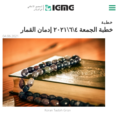
خطبة
خطبة الجمعة ٤\٦\٢٠٢١ إدمان القمار
04.06.2021
Koran Tasbih Grün