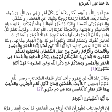
يَا جَمَاعَتِي الْعَزِيزَةِ،
مَنْ آمَنَ بِاللَّهِ وَالْيَوْمِ الْآخَرِ يَعْلَمُ أَنَّ لِكُلِّ أَمْرٍ وَنَهْيٍ مِنَ اللَّهِ وَرَسُولِهِ
حِكْمَةً بَالِغَة. اَلصَّلَاةُ تَرْفَعُنَا رُوحِيًّا وَتَنْهَانَا عَنِ الْفَحْشَاءِ وَالْمُنْكَر.
وَالصَّوْمُ يُرَبِّي أَنْفُسَنَا. وَالزَّكَاةُ تُطَهِّرُ أَمْوَالَنَا. وَالْحَجُّ يُذَكِّرُنَا بِغَايَةِ حَيَاتِنَا
الْأَسَاسِيَّةِ وَعَاقِبَتِهَا. وَالْأُضْحِيَّةُ تُقَرِّبُنَا إِلَى اللَّهِ تَعَالَى. وَكَذَلِكَ يَعْلَمُ كُلُّ
وَاحِدٍ مِنَّا أَنَّ الْمُحَرَّمَاتِ لَهَا حِكَمٌ كَثِيرَةٌ. فَمَثَلًا الْخَمْرُ وَالْمُخَدِّرَاتُ
تُخَامِرُ عُقُولَنَا وَتُسَمِّمُ أبدَانَنَا وَتُتْلِفُ أَمْوَالَنَا. وَإِنَّ الْقِمَارَ مِمَّا نَهَى دِينُنَا
عَنْهُ. قَالَ اللهُ فِي كِتَابِهِ:
﴿
يَٓا اَيُّهَا الَّذٖينَ اٰمَنُٓوا اِنَّمَا الْخَمْرُ وَالْمَيْسِرُ
وَالْاَنْصَابُ وَالْاَزْلَامُ رِجْسٌ مِنْ عَمَلِ الشَّيْطَانِ فَاجْتَنِبُوهُ لَعَلَّكُمْ
تُفْلِحُونَ
❊
اِنَّمَا يُرِيدُ الشَّيْطَانُ اَنْ يُوقِعَ بَيْنَكُمُ الْعَدَاوَةَ وَالْبَغْضَٓاءَ فِي
ج
الْخَمْرِ وَالْمَيْسِرِ وَيَصُدَّكُمْ عَنْ ذِكْرِ اللّٰهِ وَعَنِ الصَّلٰوةِ
فَهَلْ اَنْتُمْ
مُنْتَهُونَ
﴾
[1]
وَقَالَ عَبْدُ اللَّهِ بْن عَمْرٍو – أحَدِ كِبَارِ عُلَمَاءِ الصَّحَابَةِ – رَضِيَ اللَّهُ
عَنْهُمْ أَجْمَعِين:
“اللاَّعِبُ بِالْفُصَّيْنِ قِمَارًا كَآكِلِ لَحْمِ الْخِنْزِيرِ، وَاللاَّعِبُ
بِهِمَا غَيْرَ قِمَارٍ كَالْغَامِسِ يَدَهُ فِي دَمِ خِنْزِيرٍ.”
[2]
يَا أَيُّهَا الْمُؤْمِنُونَ الْكِرَامُ،
إِنَّ الْإِحْصَائِيَاتِ تُظْهِرُ أَنَّ ثَلَاثَةَ أَرْبَاعٍ مِنَ الْمُجْتَمَعِ قَدْ لَعِبَ الْقِمَارَ مَرَّةً