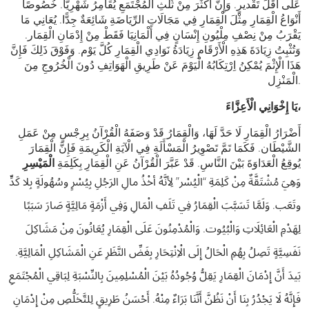
عَلَى أَقَلِّ تَقْديرٍ. وَإِنَّ أَكْثَرَ مِنْ ثُلُثِ الْمُجْتَمَعِ يُقَامِرُ شَهْرِيًّا. خُصُوصًا
أَنْوَاعُ الْقِمَارِ مِثْلَ الْقِمَارِ فِي مَجَالَاتِ الرِّيَاضَةِ شَائِعَةٌ جِدًّا. يُعَانِي مَا
يَقْرَبُ مِنْ نِصْفِ مِلْيُونِ إِنْسَانٍ فِي أَلْمَانِيَا فَقَطْ مِنْ إِدْمَانِ الْقِمَار.
وَتُثْبِتُ زِيَادَةَ هَذِهِ الْأَرْقَامِ زِيَادَةُ نَوَادِي الْقِمَارِ كُلَّ يَوْم. وَفَوْقَ ذَلِكَ فَإِنَّ
هَذَا الْإِثْمَ يُمْكِنُ اِرْتِكَابُهُ الْيَوْمَ عَنْ طَرِيقِ الْهَوَاتِفِ دُونَ الْخُرُوجِ مِنَ
الْمَنْزِل.
يَا إِخْوَانِي الْأَعِزَّاءَ،
أَضْرَارُ الْقِمَارِ لَا حَدَّ لَهَا، وَالْقِمَارُ قَدْ وَصَفَهُ الْقُرْآنُ بِرِجْسٍ مِنْ عَمَلِ
الشَّيْطَان. فَكَمَا تَمَّ تَصْوِيرُ الْمَسْأَلَةِ فِي الْآيَةِ الْكَرِيمَةِ فَإِنَّ الْقِمَارَ
يُوقِعُ الْعَدَاوَةَ بَيْنَ النَّاسِ. قَدْ عَبَّرَ الْقُرْآنُ عَنِ الْقِمَارِ بِكَلِمَةِ
الْمَيْسِرِ
وَهِيَ مُشْتَقَّةٌ مِنْ كَلِمَةِ “الْيُسْر” لِأنَّهُ أخْذُ مالِ الرَجُلِ بِيُسْرٍ وسُهُولَةٍ بِلا كَدٍّ
وتَعَب. وَلَمَّا تَسَبَّبَ الْقِمَارُ فِي تَلَفِ الْمَالِ وَفِي أَزْمَةٍ مَالِيَّةٍ صَارَ سَبَبًا
لِهَدْمِ الْعَائِلَاتِ وَالْبُيُوت. وَالْمُدْمِنُونَ عَلَى الْقِمَارِ يُعَانُونَ مِنْ مَشَاكِلَ
نَفَسِيَّةٍ تَصِلُ بِهُمِ الْحَالُ إِلَى الْاِنْتِحَارِ بِغَضِّ النَّظَرِ عَنِ الْمَشَاكِلِ الْمَالِيَّةِ.
بَيدَ أَنَّ إِدْمَانَ الْقِمَارِ يَقِلُّ وُجُودُهُ بَيْنَ الْمُسْلِمِينَ بِالنِّسْبَةِ لِبَاقِي الْمُجْتَمَعِ
فَإِنَّهُ لَا يَجْدُرُ بِنَا أَنْ نَظُنَّ أَنَّنَا بَرَاءٌ مِنْهُ. أَحْسَنُ طَرِيقٍ لِلتَّخَلُّصِ مِنْ إِدْمَانِ