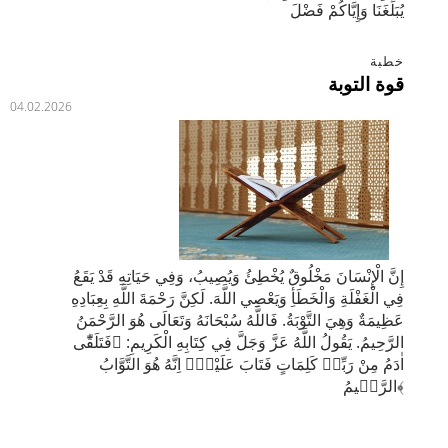
يُبَلِّغَنَا وَإِيَّاكُمْ فَضْلَ
خطبة
قوة التوبة
04.02.2026
إِنَّ الْإِنْسَانَ مَخْلُوقٌ يُخْطِئُ وَيُصِيبُ، وَفِي حَيَاتِهِ قَدْ يَقَعُ
فِي الْغَفْلَةِ وَالْخَطَأِ وَيَعْصِي اللَّهَ. لَكِنَّ رَحْمَةَ اللَّهِ بِعِبَادِهِ
عَظِيمَةٌ وَهِيَ التَّوْبَةُ. فَاللَّهُ سُبْحَانَهُ وَتَعَالَى هُوَ الرَّحْمَنُ
الرَّحِيمُ. يَقُولُ اللَّهُ عَزَّ وَجَلَّ فِي كِتَابِهِ الْكَرِيمِ: ﴿فَتَلَقّٰٓى
اٰدَمُ مِنْ رَبِّه۪ كَلِمَاتٍ فَتَابَ عَلَيْهِۜ اِنَّهُ هُوَ التَّوَّابُ
الرَّح۪يمُ﴾