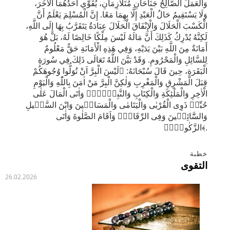
وَالْعَمَلُ الصَّالِحُ جَنَاحَانِ مُتَلَازِمَانِ، يُقَوِّي أَحَدُهُمَا الْآخَرَ،
وَلَا يَسْتَقِيمُ حَالُ الْعَبْدِ إِلَّا بِهِمَا مَعًا. إِنَّ الْمُسْلِمَ يَعْلَمُ أَنَّ
الْكَسْبَ الْحَلَالَ وَالْإِنْفَاقَ الْحَلَالَ عِبَادَةٌ يَتَقَرَّبُ بِهَا إِلَى اللَّهِ،
لَكِنَّهُ يُدْرِكُ كَذَلِكَ أَنَّ مَالَهُ لَيْسَ مِلْكًا خَالِصًا لَهُ، بَلْ هُوَ
أَمَانَةٌ مِنَ اللَّهِ بَيْنَ يَدَيْهِ، وَفِي هَذِهِ الْأَمَانَةِ حَقٌّ مَعْلُومٌ
لِلسَّائِلِ وَالْمَحْرُومِ. وَقَدْ بَيَّنَ اللَّهُ تَعَالَى ذَلِكَ فِي سُورَةِ
الْبَقَرَةِ، حِينَ قَالَ سُبْحَانَهُ: ﴿لَيْسَ الْبِرَّ اَنْ تُوَلُّوا وُجُوهَكُمْ
قِبَلَ الْمَشْرِقِ وَالْمَغْرِبِ وَلٰكِنَّ الْبِرَّ مَنْ اٰمَنَ بِاللّٰهِ وَالْيَوْمِ
الْاٰخِرِ وَالْمَلٰٓئِكَةِ وَالْكِتَابِ وَالنَّبِيّٖنَۚ وَاٰتَى الْمَالَ عَلٰى
حُبِّهٖ ذَوِى الْقُرْبٰى وَالْيَتَامٰى وَالْمَسَاكٖينَ وَابْنَ السَّبٖيلِ
وَالسَّٓائِلٖينَ وَفِى الرِّقَابِۚ وَاَقَامَ الصَّلٰوةَ وَاٰتَى
الزَّكٰوةَۚؕ﴾.
خطبة
التقوى
26.02.2026