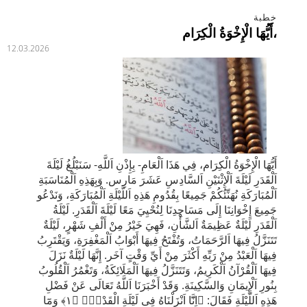
خطبة
أَيُّهَا الْإِخْوَةُ الْكِرَام،
12.03.2026
أَيُّهَا الْإِخْوَةُ الْكِرَام، فِي هَذَا اَلْعَامِ- بِإِذْنِ اَللَّهِ- سَنَبْلُغُ لَيْلَةَ
اَلْقَدَرِ لَيْلَةَ اَلْإِثْنَيْنِ اَلسَّادِسِ عَشَرَ مَارِس. وَبِهَذِهِ اَلْمُنَاسَبَةِ
اَلْمُبَارَكَةِ نُهَنِّئُكُمْ جَمِيعًا بِقُدُومِ هَذِهِ اَللَّيْلَةِ اَلْمُبَارَكَةِ، وَنَدْعُو
جَمِيعَ إِخْوَانِنَا إِلَى مَسَاجِدِنَا لِنُحْيِيَ مَعًا لَيْلَةَ اَلْقَدَرِ. لَيْلَةُ
اَلْقَدَرِ لَيْلَةٌ عَظِيمَةٌ اَلشَّأْنِ، فَهِيَ خَيْرُ مِنْ أَلْفِ شَهْرٍ، لَيْلَةٌ
تَتَنَزَّلُ فِيهَا اَلرَّحَمَاتُ، وَتُفْتَحُ فِيهَا أَبْوَابُ اَلْمَغْفِرَةِ، وَيَقْتَرِبُ
فِيهَا اَلْعَبْدُ مِنْ رَبِّهِ أَكْثَرَ مِنْ أَيِّ وَقْتٍ آخَر. إِنَّهَا لَيْلَةٌ نَزَلَ
فِيهَا اَلْقُرْآنُ اَلْكَرِيمُ، وَتَتَنَزَّلُ فِيهَا اَلْمَلَائِكَةُ، وَتَغْمُرُ اَلْقُلُوبُ
بِنُورِ اَلْإِيمَانِ وَالسَّكِينَةِ. وَقَدْ أَخْبَرَنَا اَللَّهُ تَعَالَى عَنْ فَضْلِ
هَذِهِ اَللَّيْلَةِ فَقَالَ: ﴿اِنَّٓا اَنْزَلْنَاهُ فِى لَيْلَةِ الْقَدْرِۚ ﴿١﴾ وَمَٓا