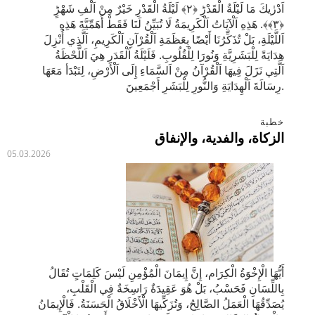
اَدْرٰيكَ مَا لَيْلَةُ الْقَدْرِؕ ﴿٢﴾ لَيْلَةُ الْقَدْرِ خَيْرٌ مِنْ اَلْفِ شَهْرٍؕ
﴿٣﴾﴾. هَذِهِ اَلْآيَاتُ اَلْكَرِيمَةُ لَا تُبَيِّنُ لَنَا فَقَطْ أَهَمِّيَّةَ هَذِهِ
اَللَّيْلَةِ، بَلْ تُذَكِّرُنَا أَيْضًا بِعَظَمَةِ اَلْقُرْآنِ اَلْكَرِيمِ، اَلَّذِي أُنْزِلَ
هِدَايَةً لِلْبَشَرِيَّةِ وَنُورَا لِلْقُلُوبِ. فَلَيْلَةُ اَلْقَدَرِ هِيَ اَللَّحْظَةُ
اَلَّتِي نَزَلَ فِيهَا اَلْقُرْآنُ مِنْ اَلسَّمَاءِ إِلَى اَلْأَرْضِ، لِتَبْدَأ مَعَهَا
رِسَالَةَ اَلْهِدَايَةِ وَالنُّورِ لِلْبَشَرِ أَجْمَعِينَ.
خطبة
الزكاة، والفدية، والإنفاق
05.03.2026
أَيُّهَا الْإِخْوَةُ الْكِرَام، إِنَّ إِيمَانَ الْمُؤْمِنِ لَيْسَ كَلِمَاتٍ تُقَالُ
بِاللِّسَانِ فَحَسْبُ، بَلْ هُوَ عَقِيدَةٌ رَاسِخَةٌ فِي الْقَلْبِ،
يُصَدِّقُهَا الْعَمَلُ الصَّالِحُ، وَتُزَكِّيهَا الْأَخْلَاقُ الْحَسَنَةُ. فَالْإِيمَانُ