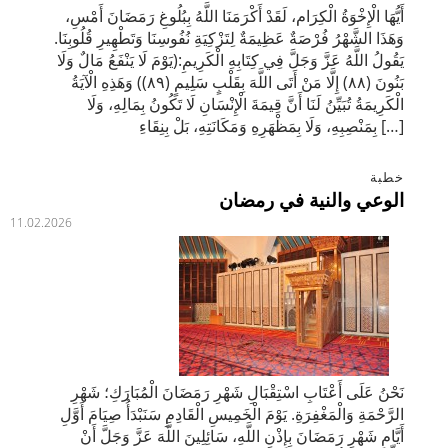
أَيُّهَا الْإِخْوَةُ الْكِرَام، لَقَدْ أَكْرَمَنَا اللَّهُ بِبُلُوغِ رَمَضَانَ أَمْسِ،
وَهَذَا الشَّهْرُ فُرْصَةٌ عَظِيمَةٌ لِتَزْكِيَةِ نُفُوسِنَا وَتَطْهِيرِ قُلُوبِنَا.
يَقُولُ اللَّهُ عَزَّ وَجَلَّ فِي كِتَابِهِ الْكَرِيمِ:(يَوْمَ لَا يَنْفَعُ مَالٌ وَلَا
بَنُونَ (٨٨) إِلَّا مَنْ أَتَى اللَّهَ بِقَلْبٍ سَلِيمٍ (٨٩)) وَهَذِهِ الْآيَةُ
الْكَرِيمَةُ تُبَيِّنُ لَنَا أَنَّ قِيمَةَ الْإِنْسَانِ لَا تَكُونُ بِمَالِهِ، وَلَا
بِمَنْصِبِهِ، وَلَا بِمَظْهَرِهِ وَمَكَانَتِهِ، بَلْ بِنِقَاءِ […]
خطبة
الوعي والنية في رمضان
11.02.2026
نَحْنُ عَلَى أَعْتَابِ اسْتِقْبَالِ شَهْرِ رَمَضَانَ الْمُبَارَكِ؛ شَهْرِ
الرَّحْمَةِ وَالْمَغْفِرَةِ. يَوْمَ الْخَمِيسِ الْقَادِمِ سَنَبْدَأُ صِيَامَ أَوَّلِ
أَيَّامِ شَهْرِ رَمَضَانَ بِإِذْنِ اللَّهِ، سَائِلِينَ اللَّهَ عَزَّ وَجَلَّ أَنْ