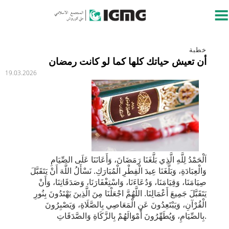
خطبة
أن تعيش حياتك كلها كما لو كانت رمضان
19.03.2026
اَلْحَمْدُ لِلَّهِ الَّذِي بَلَّغَنَا رَمَضَانَ، وَأَعَانَنَا عَلَى الصِّيَامِ
وَالْعِبَادَةِ، وَبَلَّغَنَا عِيدَ الْفِطْرِ الْمُبَارَكِ. نَسْأَلُ اللَّهَ أَنْ يَتَقَبَّلَ
صِيَامَنَا، وَقِيَامَنَا، وَدُعَاءَنَا، وَاسْتِغْفَارَنَا، وَصَدَقَاتِنَا، وَأَنْ
يَتَقَبَّلَ جَمِيعَ أَعْمَالِنَا. اللَّهُمَّ اجْعَلْنَا مِنَ الَّذِينَ يَهْتَدُونَ بِنُورِ
الْقُرْآنِ، وَيَبْتَعِدُونَ عَنِ الْمَعَاصِي بِالصَّلَاةِ، وَيَصْبِرُونَ
بِالصِّيَامِ، وَيُطَهِّرُونَ أَمْوَالَهُمْ بِالزَّكَاةِ وَالصَّدَقَاتِ.