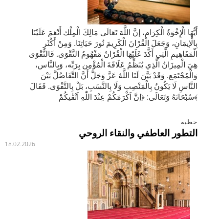
أَيُّهَا الْإِخْوَةُ الْكِرَام، إنَّ اللَّهَ تَعَالَى مَالِكَ الْمِلْك أَنْعَمَ عَلَيْنَا
بِالْإيمَانِ، وَجَعَلَ الْقُرْانَ الْكَرِيمَ نُورَ حَيَاتِنَا. وَمِنْ أَكْثَرِ
الْمَفَاهِيمِ الَّتِي أَكَّدَ عَلَيْهَا الْقُرْانُ مَفْهُومُ التَّقْوَى. فَالتَّقْوَى
هِيَ الْمِيزَانُ الَّذِي يُنَظِّمُ عَلَاقَةَ الْمُؤْمِن بِرَبِّه، وَبِالنَّاس،
وَالْمُجْتَمَع. وَقَدْ بَيَّنَ لَنَا اللَّهُ عَزَّ وَجَلَّ أَنَّ التَّفَاضُلَّ بَيْنَ
النَّاسِ لَا يَكُونُ بِالْمَنْصِب وَلَا بِالنَّسَبِ، بَلْ بِالتَّقْوَى. فَقَالَ
سُبْحَانَهُ وَتَعَالَى: ﴿اِنَّ اَكْرَمَكُمْ عِنْدَ اللّٰهِ اَتْقٰيكُمْؕ﴾
خطبة
التطور العاطفي والنقاء الروحي
18.02.2026