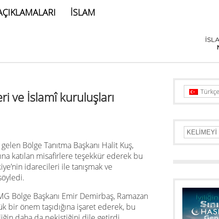
AÇIKLAMALARI
İSLAM
Türkç
ri ve İslamî kuruluşları
gelen Bölge Tanıtma Başkanı Halit Kuş,
ına katılan misafirlere teşekkür ederek bu
ye’nin idarecileri ile tanışmak ve
öyledi.
IMG Bölge Başkanı Emir
Demirba
ş, Ramazan
k bir önem taşıdığına işaret ederek, bu
iğin daha da pekiştiğini dile getirdi.