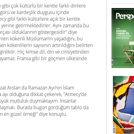
ibi çok kültürlü bir kentte farklı dinlere
şgörü ve kardeşlik duygusu içinde
cy gibi farklı kültürlere açık bir kentte
a yerine getirmektedirler. Aynı zamanda bu
çası olduklarının göstergesidir” diye
men kökenli Müslüman’ın yaşadığını, bu
kökenlilerin sayısının artırıldığını belirten
nginliktir. Hiç kimse dil, din ve cinsiyetinden
rayamaz. Fransa gibi bir göçmen ülkesinde
zat Arslan da Ramazan Ayı’nın İslam
ayı olduğuna dikkat çekerek, ”Annecy’de
büyük mutluluk duymaktayım. İnsanlar
aklaşmalı. Burada bugün gördüğüm tablo da
n en güzel örneği” diye konuştu.