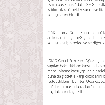
Demirba
ş Fransa’ daki IGMG teşkil
katılımcılara örnekler sundu ve ift
konuşmasını bitirdi.
CIMG Fransa Genel Koordinatörü 
ardından iftar yemeği yenildi. İft
konuşması için belediye ve diğer kur
IGMG Genel Sekreteri Oğuz Üçüncü
yapılan haksızlıkların karşısında ol
mensuplarına karşı yapılan bir ad
buna da şiddetle karşı çıktıklarını b
reddediklerini belirten Üçüncü, öze
bağdaştırılmasından, İslam’a mal e
duyduklarını kaydetti.