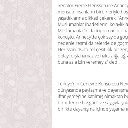
Senatör Pierre Herisson ise Annecy g
mensup insanların birbirleriyle ho
yaşadıklarına dikkati çekerek, ”Anne
Müslümanlar ibadetlerini kolaylıkl
Müslümanlar’ın da toplumun bir par
konuştu. Annecy’de çok sayıda göç
nedenle resmi dairelerde de göçmen 
Herisson, ”Kültürel çeşitlilik bir ze
dolayı dışlanamaz ve haksızlığa uğ
buna asla izin veremeyiz” dedi.
Türkiye’nin Cenevre Konsolosu Nev
dünyasında paylaşma ve dayanışma 
iftar yemeğine katılmış olmaktan 
birbirlerine hoşgörü ve saygıyla y
birlikte dayanışma içinde yaşamanı