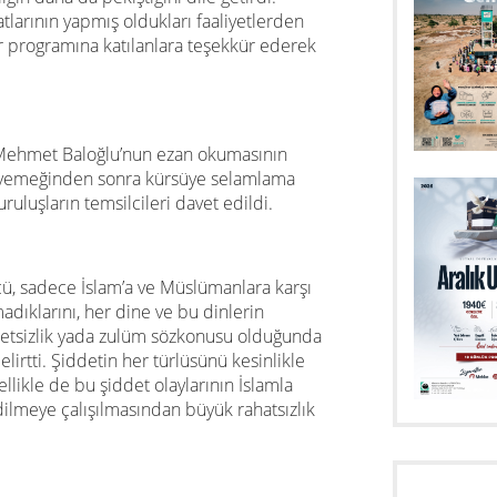
atlarının yapmış oldukları faaliyetlerden
ar programına katılanlara teşekkür ederek
Mehmet Baloğlu’nun ezan okumasının
ar yemeğinden sonra kürsüye selamlama
uluşların temsilcileri davet edildi.
, sadece İslam’a ve Müslümanlara karşı
madıklarını, her dine ve bu dinlerin
aletsizlik yada zulüm sözkonusu olduğunda
elirtti. Şiddetin her türlüsünü kesinlikle
llikle de bu şiddet olaylarının İslamla
dilmeye çalışılmasından büyük rahatsızlık