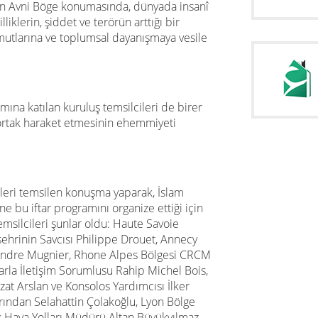
in Avni Böge konumasında, dünyada insanî
liklerin, şiddet ve terörün arttığı bir
utlarına ve toplumsal dayanışmaya vesile
mına katılan kuruluş temsilcileri de birer
rtak haraket etmesinin ehemmiyeti
leri temsilen konuşma yaparak, İslam
e bu iftar programını organize ettiği için
msilcileri şunlar oldu:
Haute Savoie
ehrinin Savcısı Philippe Drouet, Annecy
 Andre Mugnier, Rhone Alpes Bölgesi CRCM
rla İletişim Sorumlusu Rahip Michel Bois,
at Arslan ve Konsolos Yardımcısı İlker
rından Selahattin Çolakoğlu, Lyon Bölge
 Hava Yolları Müdürü Altan Büyükyılmaz,