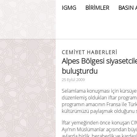
IGMG
BİRİMLER
BASIN 
CEMIYET HABERLERI
Alpes Bölgesi siyasetcile
buluşturdu
25 Eylül 2009
Selamlama konuşması için kürsüye 
düzenlemiş oldukları iftar program
programın amacının Fransa ile Türki
kültürümüzü paylaşmak olduğunu s
İftar yemeğinden önce konuşan C
Ayı’nın Müslümanlar açısından büyü
aylarda birlik, beraberlik ve kardeşl