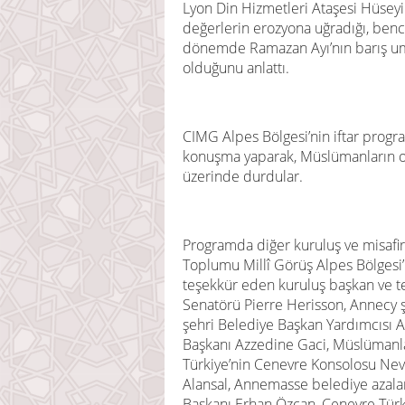
Lyon Din Hizmetleri Ataşesi Hüsey
değerlerin erozyona uğradığı, bencil
dönemde Ramazan Ayı’nın barış um
olduğunu anlattı.
CIMG Alpes Bölgesi’nin iftar progra
konuşma yaparak, Müslümanların o
üzerinde durdular.
Programda diğer kuruluş ve misafir
Toplumu Millî Görüş Alpes Bölgesi’n
teşekkür eden kuruluş başkan ve te
Senatörü Pierre Herisson, Annecy ş
şehri Belediye Başkan Yardımcısı
Başkanı Azzedine Gaci, Müslümanla
Türkiye’nin Cenevre Konsolosu Nevz
Alansal, Annemasse belediye azala
Başkanı Erhan Özcan, Cenevre Türk