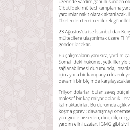
üzerinde yardım gönüllüsünden olu
Cibuti'deki mülteci kamplarına yar
yardımlar nakit olarak aktarılacak, 
ülkelerden temin edilerek gönüllüle
23 Ağustos'da ise İstanbul'dan Ken
mültecilere ulaştırılmak üzere THY'
gönderilecektir.
Bu çalışmaların yanı sıra, yardım ç
Somali'deki hükümet yetkilileriyle
sağlanabilmesi durumunda, insanlar
için ayrıca bir kampanya düzenleyer
devamlı bir biçimde karşılayacakla
Trilyon dolarları bulan savaş bütçel
malesef bir kaç milyar dolarlık in
kalmaktadırlar. Bu durumda açlık ve
koşma görevi; dayanışmayı önemsey
yüreğinde hisseden, dini, dili, reng
yardım elini uzatan, IGMG gibi siv