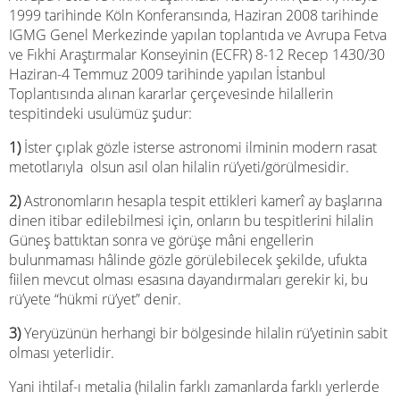
1999 tarihinde Köln Konferansında, Haziran 2008 tarihinde
IGMG Genel Merkezinde yapılan toplantıda ve Avrupa Fetva
ve Fıkhi Araştırmalar Konseyinin (ECFR) 8-12 Recep 1430/30
Haziran-4 Temmuz 2009 tarihinde yapılan İstanbul
Toplantısında alınan kararlar çerçevesinde hilallerin
tespitindeki usulümüz şudur:
1)
İster çıplak gözle isterse astronomi ilminin modern rasat
metotlarıyla olsun asıl olan hilalin rü’yeti/görülmesidir.
2)
Astronomların hesapla tespit ettikleri kamerî ay başlarına
dinen itibar edilebilmesi için, onların bu tespitlerini hilalin
Güneş battıktan sonra ve görüşe mâni engellerin
bulunmaması hâlinde gözle görülebilecek şekilde, ufukta
fiilen mevcut olması esasına dayandırmaları gerekir ki, bu
rü’yete “hükmi rü’yet” denir.
3)
Yeryüzünün herhangi bir bölgesinde hilalin rü’yetinin sabit
olması yeterlidir.
Yani ihtilaf-ı metalia (hilalin farklı zamanlarda farklı yerlerde