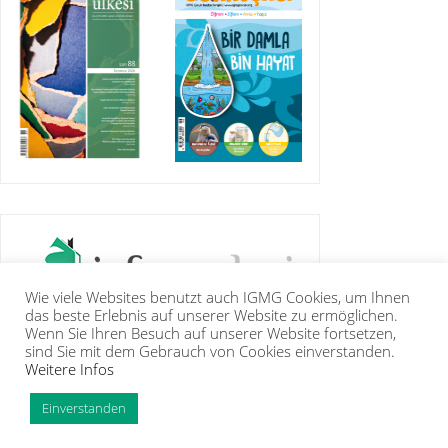
Wie viele Websites benutzt auch IGMG Cookies, um Ihnen
das beste Erlebnis auf unserer Website zu ermöglichen.
Wenn Sie Ihren Besuch auf unserer Website fortsetzen,
sind Sie mit dem Gebrauch von Cookies einverstanden.
Weitere Infos
IGMG
BASIN
KUR’ÂN-I KERÎM
GALERİ
İRTİBAT
ÜYELİK
INTRANET
TİP
Einverstanden
Copyright Islam Toplumu Millî Görüş e.V. |
Künye
|
Feragatname
PHP Code Snippets
Powered By :
XYZScripts.com