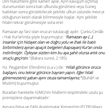
Dinî hükümlere göre kamerî aylar, Ay’ın kavuşum (içtima)
durumundan sonra batı ufkunda görülmesi veya Güneş
battıktan sonra görülebilecek şekilde ufkun üstünde mevcut
olduğunun kesin olarak bilinmesiyle başlar. Aynı şekilde
hilalin tekrar görülmesiyle sona erer.
Ramazan ayı farz olan orucun tutulacağı aydır. Çünkü Cenâb-
ı Hak Kur’an’ında şöyle buyurmuştur:
“
Ramazan ayı (…)
insanlar için hidayet olan ve doğru yolu ve (hak ile batılı
birbirinden) ayıran apaçık belgeleri (kapsayan) Kur’an onda
indirilmiştir. Öyleyse sizden kim bu aya şahit olursa artık onu
oruçlu geçirsin.
”
(Bakara suresi, 2:185)
Hz. Peygamber Efendimiz (s.a.v.) de:
“
Hilali görünce oruca
başlayın, onu tekrar görünce bayram yapın. Eğer hilali
göremezseniz şaban ayını otuza tamamlayınız.“
(Buhârî ve
Müslim) buyurmuştur.
Buradan hareketle IGMG’nin hilallerin tespitindeki usulü şu
prensiplere dayanmaktadır:
Avrupa Fetva ve Fıkhi Araştırmalar Konseyi’nin (ECFR) Mayıs