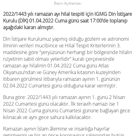
Basın Açıklaması
2022/1443 yılı ramazan ayı hilal tespiti için IGMG Din İstişare
Kurulu (DİK) 01.04.2022 Cuma günü saat 17:00’de toplanıp
aşağıdaki kararı almıştır.
Din İstişare Kurulumuz yapmış olduğu gözlem ve astronomi
ilminin verileri mucibince ve Hilal Tespit Kriterlerinin 3.
maddesine göre “yeryüzünün herhangi bir bölgesinde hilalin
rü’yetinin sabit olması yeterlidir” kuralı çerçevesinde
ramazan ayı hilalinin 01.04.2022 Cuma günü Atlas
Okyanusu’ndan ve Güney Amerika kıtasının kuzeyinden
itibaren görülmesi itibarıyla ramazan ayının 1. gününün
02.04.2022 Cumartesi günü olduğuna karar vermiştir.
Buna göre: 2022/1443 yılı ramazan ayının 1. günü 2 Nisan
2022 Cumartesi günü olacaktır. İlk teravih namazı ise 1
Nisan 2022 Cuma gününü Cumartesi gününe bağlayan gece
kılınacak ve aynı gece sahura kalkılacaktır.
Ramazan ayının İslam âlemine ve insanlığa hayırlar
getirmesini ve bir an önce koronavirüs salgınından bütün