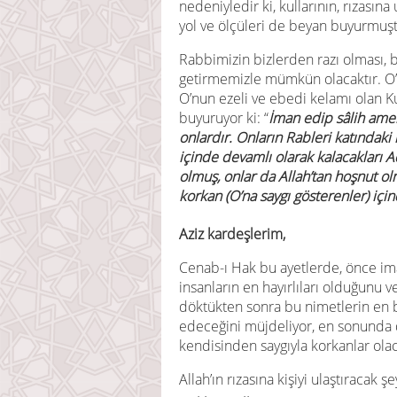
nedeniyledir ki, kullarının, rızasına
yol ve ölçüleri de beyan buyurmuşt
Rabbimizin bizlerden razı olması, 
getirmemizle mümkün olacaktır. O’
O’nun ezeli ve ebedi kelamı olan K
buyuruyor ki: “
İman edip sâlih amell
onlardır. Onların Rableri katındaki
içinde devamlı olarak kalacakları 
olmuş, onlar da Allah’tan hoşnut 
korkan (O’na saygı gösterenler) için
Aziz kardeşlerim,
Cenab-ı Hak bu ayetlerde, önce im
insanların en hayırlıları olduğunu v
döktükten sonra bu nimetlerin en b
edeceğini müjdeliyor, en sonunda d
kendisinden saygıyla korkanlar olac
Allah’ın rızasına kişiyi ulaştıracak ş