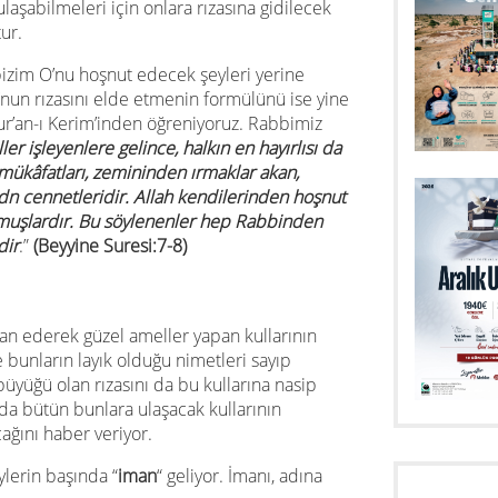
 ulaşabilmeleri için onlara rızasına gidilecek
ur.
bizim O’nu hoşnut edecek şeyleri yerine
nun rızasını elde etmenin formülünü ise yine
ur’an-ı Kerim’inden öğreniyoruz. Rabbimiz
er işleyenlere gelince, halkın en hayırlısı da
 mükâfatları, zemininden ırmaklar akan,
Adn cennetleridir. Allah kendilerinden hoşnut
olmuşlardır. Bu söylenenler hep Rabbinden
dir
.”
(Beyyine Suresi:7-8)
an ederek güzel ameller yapan kullarının
e bunların layık olduğu nimetleri sayıp
üyüğü olan rızasını da bu kullarına nasip
a bütün bunlara ulaşacak kullarının
ağını haber veriyor.
eylerin başında “
iman
“ geliyor. İmanı, adına