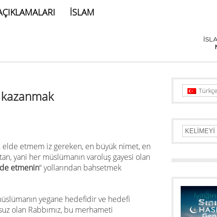
AÇIKLAMALARI
İSLAM
Türkç
nı kazanmak
 elde etmem iz gereken, en büyük nimet, en
an, yani her müslümanın varoluş gayesi olan
elde etmenin
“ yollarından bahsetmek
r müslümanın yegane hedefidir ve hedefi
nsuz olan Rabbımız, bu merhameti