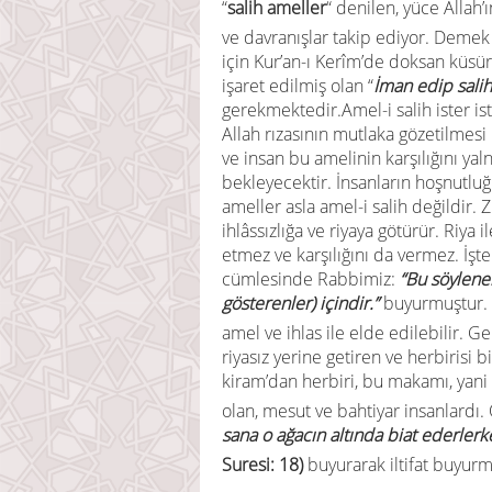
“
salih ameller
“ denilen, yüce Allah’
ve davranışlar takip ediyor. Demek 
için Kur’an-ı Kerîm’de doksan küsü
işaret edilmiş olan “
İman edip salih
gerekmektedir.Amel-i salih ister iste
Allah rızasının mutlaka gözetilmesi i
ve insan bu amelinin karşılığını yaln
bekleyecektir. İnsanların hoşnutlu
ameller asla amel-i salih değildir. 
ihlâssızlığa ve riyaya götürür. Riya 
etmez ve karşılığını da vermez. İşt
cümlesinde Rabbimiz:
“Bu söylene
gösterenler) içindir.”
buyurmuştur. D
amel ve ihlas ile elde edilebilir. 
riyasız yerine getiren ve herbirisi
kiram’dan herbiri, bu makamı, yani 
olan, mesut ve bahtiyar insanlardı
sana o ağacın altında biat ederler
Suresi: 18)
buyurarak iltifat buyurm