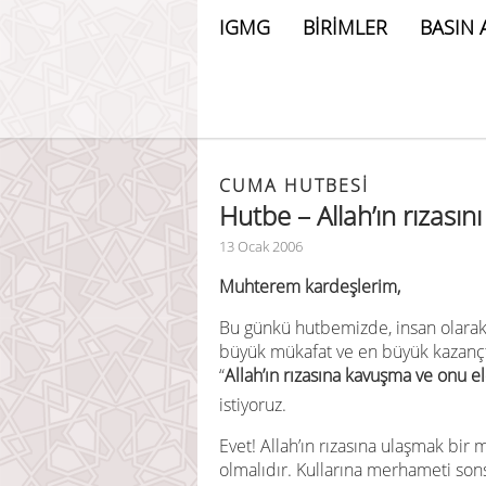
IGMG
BİRİMLER
BASIN 
CUMA HUTBESİ
Hutbe – Allah’ın rızası
13 Ocak 2006
Muhterem kardeşlerim,
Bu günkü hutbemizde, insan olarak
büyük mükafat ve en büyük kazançt
“
Allah’ın rızasına kavuşma ve onu 
istiyoruz.
Evet! Allah’ın rızasına ulaşmak bi
olmalıdır. Kullarına merhameti so