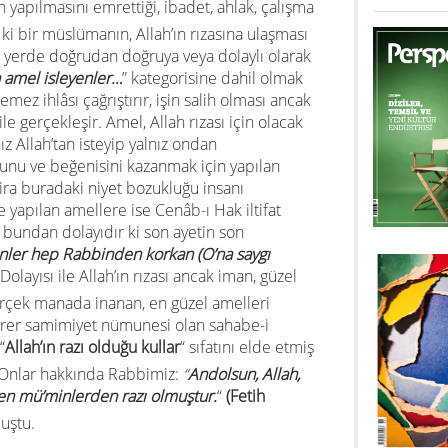
ın yapılmasını emrettiği, ibadet, ahlak, çalışma
ki bir müslümanın, Allah’ın rızasına ulaşması
r yerde doğrudan doğruya veya dolaylı olarak
 amel isleyenler…
” kategorisine dahil olmak
mez ihlâsı çağrıştırır, işin salih olması ancak
le gerçekleşir. Amel, Allah rızası için olacak
ız Allah’tan isteyip yalnız ondan
ğunu ve beğenisini kazanmak için yapılan
Zira buradaki niyet bozukluğu insanı
ile yapılan amellere ise Cenâb-ı Hak iltifat
e bundan dolayıdır ki son ayetin son
nler hep Rabbinden korkan (O’na saygı
olayısı ile Allah’ın rızası ancak iman, güzel
Gerçek manada inanan, en güzel amelleri
 birer samimiyet nümunesi olan sahabe-i
“
Allah’ın razı olduğu kullar
“ sıfatını elde etmiş
. Onlar hakkında Rabbimiz:
“
Andolsun, Allah,
ken mü’minlerden razı olmuştur.
“
(Fetih
uştu.