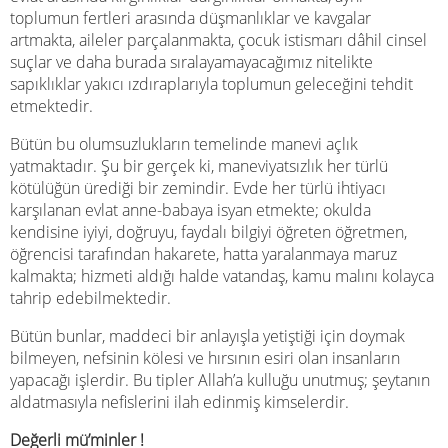
toplumun fertleri arasında düşmanlıklar ve kavgalar
artmakta, aileler parçalanmakta, çocuk istismarı dâhil cinsel
suçlar ve daha burada sıralayamayacağımız nitelikte
sapıklıklar yakıcı ızdıraplarıyla toplumun geleceğini tehdit
etmektedir.
Bütün bu olumsuzlukların temelinde manevi açlık
yatmaktadır. Şu bir gerçek ki, maneviyatsızlık her türlü
kötülüğün ürediği bir zemindir. Evde her türlü ihtiyacı
karşılanan evlat anne-babaya isyan etmekte; okulda
kendisine iyiyi, doğruyu, faydalı bilgiyi öğreten öğretmen,
öğrencisi tarafından hakarete, hatta yaralanmaya maruz
kalmakta; hizmeti aldığı halde vatandaş, kamu malını kolayca
tahrip edebilmektedir.
Bütün bunlar, maddeci bir anlayışla yetiştiği için doymak
bilmeyen, nefsinin kölesi ve hırsının esiri olan insanların
yapacağı işlerdir. Bu tipler Allah’a kulluğu unutmuş; şeytanın
aldatmasıyla nefislerini ilah edinmiş kimselerdir.
Değerli mü’minler !