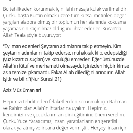
Bu tehlikeden korunmak için ilahi mesaja kulak verilmelidir.
Çünkü başta Kur’an olmak üzere tüm kutsal metinler, değer
yargıları alabora olmuş bir toplumun her alanında kokuşma
yaşamasının kaçınılmaz olduğunu ihtar ederler. Kur’an’da
Allah Teala şöyle buyuruyor:
“Ey iman edenler! Şeytanın adımlarını takip etmeyin. Kim
şeytanın adımlarını takip ederse, muhakkak ki o, edepsizliği
(yüz kızartıcı suçları) ve kötülüğü emreder. Eğer üstünüzde
Allah’ın lütuf ve merhameti olmasaydı, içinizden hiçbir kimse
asla temize çıkamazdı. Fakat Allah dilediğini arındırır. Allah
işitir ve bilir.”(Nur Suresi:21)
Aziz Müslümanlar!
Hepimizi tehdit eden felaketlerden korunmak için Rahman
ve Rahim olan Allah’ın ihtarlarına uyalım. Hepimiz,
kendimizin ve çocuklarımızın dini eğitimine önem verelim.
Çünkü Yüce Yaratıcımız, insanı yaratılanların en şereflisi
olarak yaratmış ve insana değer vermiştir. Herşeyi insan için