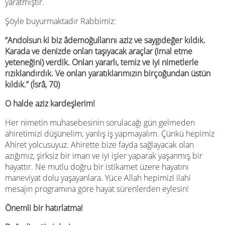
yaratmıştır.
Şöyle buyurmaktadır Rabbimiz:
“Andolsun ki biz âdemoğullarını aziz ve saygıdeğer kıldık.
Karada ve denizde onları taşıyacak araçlar (imal etme
yeteneğini) verdik. Onları yararlı, temiz ve iyi nimetlerle
rızıklandırdık. Ve onları yaratıklarımızın birçoğundan üstün
kıldık.”
(İsrâ, 70)
O halde aziz kardeşlerim!
Her nimetin muhasebesinin sorulacağı gün gelmeden
ahiretimizi düşünelim; yanlış iş yapmayalım. Çünkü hepimiz
Ahiret yolcusuyuz. Ahirette bize fayda sağlayacak olan
azığımız, şirksiz bir iman ve iyi işler yaparak yaşanmış bir
hayattır. Ne mutlu doğru bir istikamet üzere hayatını
maneviyat dolu yaşayanlara. Yüce Allah hepimizi ilahi
mesajın programına göre hayat sürenlerden eylesin!
Önemli bir hatırlatma!