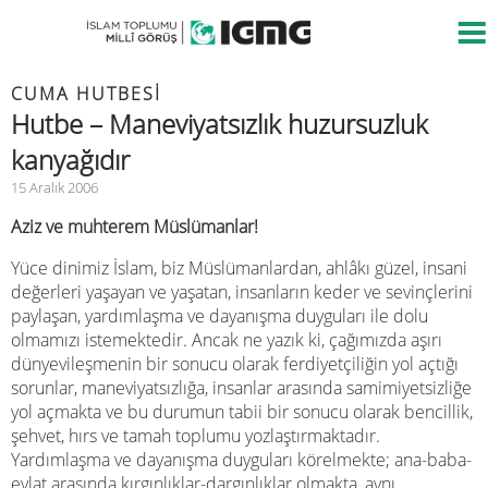
CUMA HUTBESİ
Hutbe – Maneviyatsızlık huzursuzluk
kanyağıdır
15 Aralık 2006
Aziz ve muhterem Müslümanlar!
Yüce dinimiz İslam, biz Müslümanlardan, ahlâkı güzel, insani
değerleri yaşayan ve yaşatan, insanların keder ve sevinçlerini
paylaşan, yardımlaşma ve dayanışma duyguları ile dolu
olmamızı istemektedir. Ancak ne yazık ki, çağımızda aşırı
dünyevileşmenin bir sonucu olarak ferdiyetçiliğin yol açtığı
sorunlar, maneviyatsızlığa, insanlar arasında samimiyetsizliğe
yol açmakta ve bu durumun tabii bir sonucu olarak bencillik,
şehvet, hırs ve tamah toplumu yozlaştırmaktadır.
Yardımlaşma ve dayanışma duyguları körelmekte; ana-baba-
evlat arasında kırgınlıklar-dargınlıklar olmakta, aynı