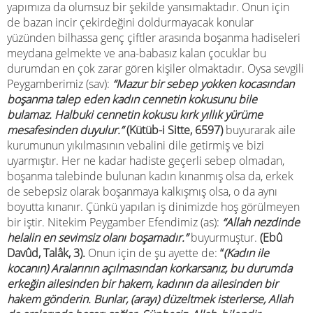
yapımıza da olumsuz bir şekilde yansımaktadır. Onun için
de bazan incir çekirdeğini doldurmayacak konular
yüzünden bilhassa genç çiftler arasında boşanma hadiseleri
meydana gelmekte ve ana-babasız kalan çocuklar bu
durumdan en çok zarar gören kişiler olmaktadır. Oysa sevgili
Peygamberimiz (sav):
“Mazur bir sebep yokken kocasından
boşanma talep eden kadın cennetin kokusunu bile
bulamaz. Halbuki cennetin kokusu kırk yıllık yürüme
mesafesinden duyulur.”
(Kütüb-i Sitte, 6597)
buyurarak aile
kurumunun yıkılmasının vebalini dile getirmiş ve bizi
uyarmıştır. Her ne kadar hadiste geçerli sebep olmadan,
boşanma talebinde bulunan kadın kınanmış olsa da, erkek
de sebepsiz olarak boşanmaya kalkışmış olsa, o da aynı
boyutta kınanır. Çünkü yapılan iş dinimizde hoş görülmeyen
bir iştir. Nitekim Peygamber Efendimiz (as):
“Allah nezdinde
helalin en sevimsiz olanı boşamadır.”
buyurmuştur.
(Ebû
Davûd, Talâk, 3).
Onun için de
şu ayette de:
“
(Kadın ile
kocanın) Aralarının açılmasından korkarsanız, bu durumda
erkeğin ailesinden bir hakem, kadının da ailesinden bir
hakem gönderin. Bunlar, (arayı) düzeltmek isterlerse, Allah