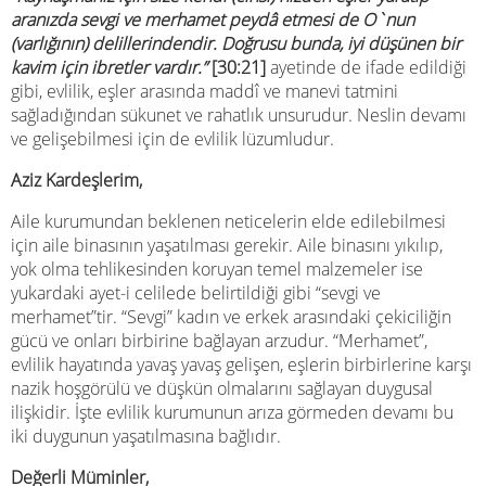
aranızda sevgi ve merhamet peydâ etmesi de O`nun
(varlığının) delillerindendir. Doğrusu bunda, iyi düşünen bir
kavim için ibretler vardır.”
[30:21]
ayetinde de ifade edildiği
gibi, evlilik, eşler arasında maddî ve manevi tatmini
sağladığından sükunet ve rahatlık unsurudur. Neslin devamı
ve gelişebilmesi için de evlilik lüzumludur.
Aziz Kardeşlerim,
Aile kurumundan beklenen neticelerin elde edilebilmesi
için aile binasının yaşatılması gerekir. Aile binasını yıkılıp,
yok olma tehlikesinden koruyan temel malzemeler ise
yukardaki ayet-i celilede belirtildiği gibi “sevgi ve
merhamet”tir. “Sevgi” kadın ve erkek arasındaki çekiciliğin
gücü ve onları birbirine bağlayan arzudur. “Merhamet”,
evlilik hayatında yavaş yavaş gelişen, eşlerin birbirlerine karşı
nazik hoşgörülü ve düşkün olmalarını sağlayan duygusal
ilişkidir. İşte evlilik kurumunun arıza görmeden devamı bu
iki duygunun yaşatılmasına bağlıdır.
Değerli Müminler,