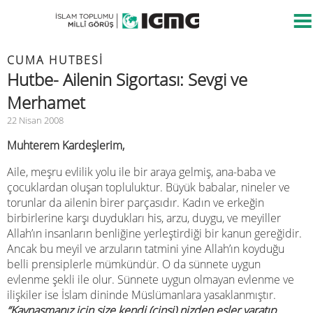
CUMA HUTBESİ
Hutbe- Ailenin Sigortası: Sevgi ve
Merhamet
22 Nisan 2008
Muhterem Kardeşlerim,
Aile, meşru evlilik yolu ile bir araya gelmiş, ana-baba ve
çocuklardan oluşan topluluktur. Büyük babalar, nineler ve
torunlar da ailenin birer parçasıdır. Kadın ve erkeğin
birbirlerine karşı duydukları his, arzu, duygu, ve meyiller
Allah’ın insanların benliğine yerleştirdiği bir kanun gereğidir.
Ancak bu meyil ve arzuların tatmini yine Allah’ın koyduğu
belli prensiplerle mümkündür. O da sünnete uygun
evlenme şekli ile olur. Sünnete uygun olmayan evlenme ve
ilişkiler ise İslam dininde Müslümanlara yasaklanmıştır.
“Kaynaşmanız için size kendi (cinsi) nizden eşler yaratıp