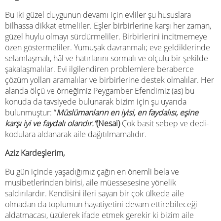
Bu iki güzel duygunun devamı için evliler şu hususlara
bilhassa dikkat etmeliler. Eşler birbirlerine karşı her zaman,
güzel huylu olmayı sürdürmeliler. Birbirlerini incitmemeye
özen göstermeliler. Yumuşak davranmalı; eve geldiklerinde
selamlaşmalı, hâl ve hatırlarını sormalı ve ölçülü bir şekilde
şakalaşmalılar. Evi ilgilendiren problemlere beraberce
çözüm yolları aramalılar ve birbirlerine destek olmalılar. Her
alanda ölçü ve örneğimiz Peygamber Efendimiz (as) bu
konuda da tavsiyede bulunarak bizim için şu uyarıda
bulunmuştur: “
Müslümanların en iyisi, en faydalısı, eşine
karşı iyi ve faydalı olandır.”
(Nesai)
Çok basit sebep ve dedi-
kodulara aldanarak aile dağıtılmamalıdır.
Aziz Kardeşlerim,
Bu gün içinde yaşadığımız çağın en önemli bela ve
musibetlerinden birisi, aile müessesesine yönelik
saldırılardır. Kendisini ileri sayan bir çok ülkede aile
olmadan da toplumun hayatiyetini devam ettirebileceği
aldatmacası, üzülerek ifade etmek gerekir ki bizim aile