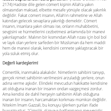
2174)
Hadiste dile gelen
cömert kişinin Allah'a yakın
olmasından maksad, elbette mesafe yönüyle olacak yakınlık
değildir. Fakat cömert insanın, Allah'ın rahmetine ve Allah
katından gelecek sevaplara yakınlığı demektir. Cömert
insanın, insanlara yakın olması ise, onların muhabbetini,
sevgisini ve hürmetlerini cezbetmesi anlamında bir manevi
yakınlaşmadır. Malının bir kısmından Allah rızası için bol bol
ve layık olan yerlere sarfeden bir Müslüman da hem maddi
hem de manevi olarak, kendisini cennete yaklaştıracak bir
yola süluk etmiş olur.
Değerli kardeşlerim!
Cömertlik, inanmakla alakalıdır. Nimetlerin sahibini tanıyıp,
gerçek nimet sahibinin verilmesini arzuladığı yerlere, onun
adına verme aşkıdır. Elindeki mevcudun hakikatte kendisine
ait olduğuna inanan bir insanın ondan vazgeçmesi zordur.
Ama kendisi de dahil herşeyin sahibinin Allah olduğuna
inanan bir insanın, harcamaktan korkması mümkün değildir.
Nitekim İmam Gazzali, bu konuyu işlerken şunları ifade
buyurmuştur:
"Cimrilik, dünyaya bağlanmanın meyvesidir;