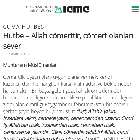
CUMA HUTBESİ
Hutbe – Allah cömerttir, cömert olanları
sever
23 Kasım 2010
Muhterem Müslümanlar!
Cömertlik, uygun olanı uygun olana vermek, kendi
kazancından, herhangi bir karşılık almadan ve beklemeden
harcamaktır. En başta gelen güzel ahlak örneklerinden
biridir. Cömertliğin zıddı cimrilik ve pintiliktir. Cömertliği ve
zıddı olan cimriliği Peygamber Efendimiz (sav), bir hadis-i
şerifte şöyle beyan buyurmuştur:
“kişi; Allah'a yakın,
insanlara yakın, cennete yakın, cehennemden uzaktır. Cimri
iş, Allah'tan uzak, insanlardan uzak, cennetten uzak,
cehenneme yakındır. Câhil cömertlik sahibini Allah, cimri
ibadet düşkününden daha çok sever."
(Kütüb-ü Sitte, H. No: