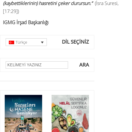
(kaybettiklerinin) hasretini çeker durursun.”
(İsra Suresi,
[17:29])
IGMG İrşad Başkanlığı
DİL SEÇİNİZ
Türkçe
ARA