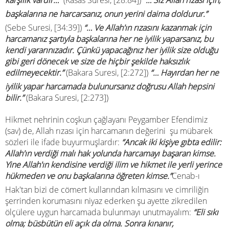
karşılık vardır…”
(Kasas Suresi, [28:84])
“… Siz Allah rızası için,
başkalarına ne harcarsanız, onun yerini daima doldurur.”
(Sebe Suresi, [34:39])
“… Ve Allah'ın rızasını kazanmak için
harcamanız şartıyla başkalarına her ne iyilik yaparsanız, bu
kendi yararınızadır. Çünkü yapacağınız her iyilik size olduğu
gibi geri dönecek ve size de hiçbir şekilde haksızlık
edilmeyecektir.”
(Bakara Suresi, [2:272])
“… Hayırdan her ne
iyilik yapar harcamada bulunursanız doğrusu Allah hepsini
bilir.”
(Bakara Suresi, [2:273])
Hikmet nehrinin coşkun çağlayanı Peygamber Efendimiz
(sav) de, Allah rızası için harcamanın değerini şu mübarek
sözleri ile ifade buyurmuşlardır:
“Ancak iki kişiye gıbta edilir:
Allah'ın verdiği malı hak yolunda harcamayı başaran kimse.
Yine Allah'ın kendisine verdiği ilim ve hikmet ile yerli yerince
hükmeden ve onu başkalarına öğreten kimse.”
Cenab-ı
Hak'tan bizi de cömert kullarından kılmasını ve cimriliğin
şerrinden korumasını niyaz ederken şu ayette zikredilen
ölçülere uygun harcamada bulunmayı unutmayalım:
“Eli sıkı
olma; büsbütün eli açık da olma. Sonra kınanır,