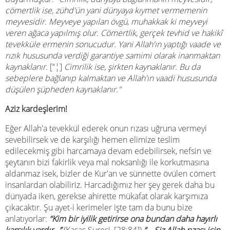
cömertlik ise, zühd'ün yani dünyaya kıymet vermemenin
meyvesidir. Meyveye yapılan övgü, muhakkak ki meyveyi
veren ağaca yapılmış olur. Cömertlik, gerçek tevhid ve hakikî
tevekküle ermenin sonucudur. Yani Allah'ın yaptığı vaade ve
rızık hususunda verdiği garantiye samimi olarak inanmaktan
kaynaklanır.
[“¦]
Cimrilik ise, şirkten kaynaklanır. Bu da
sebeplere bağlanıp kalmaktan ve Allah'ın vaadi hususunda
düşülen şüpheden kaynaklanır."
Aziz kardeşlerim!
Eğer Allah'a tevekkül ederek onun rızası uğruna vermeyi
sevebilirsek ve de karşılığı hemen elimize teslim
edilecekmiş gibi harcamaya devam edebilirsek, nefsin ve
şeytanın bizi fakirlik veya mal noksanlığı ile korkutmasına
aldanmaz isek, bizler de Kur'an ve sünnette övülen cömert
insanlardan olabiliriz. Harcadığımız her şey gerek daha bu
dünyada iken, gerekse ahirette mükafat olarak karşımıza
çıkacaktır. Şu ayet-i kerimeler işte tam da bunu bize
anlatıyorlar:
“Kim bir iyilik getirirse ona bundan daha hayırlı