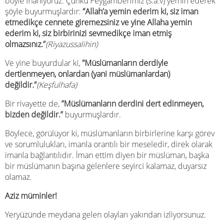
böyle inanıyoruz. Çünkü Peygamberimiz (s.a.v) yemin ederek
şöyle buyurmuşlardır:
”Allah’a yemin ederim ki, siz iman
etmedikçe cennete giremezsiniz ve yine Allaha yemin
ederim ki, siz birbirinizi sevmedikçe iman etmiş
olmazsınız.”
(Riyazussalihin)
Ve yine buyurdular ki,
”Müslümanların derdiyle
dertlenmeyen, onlardan (yani müslümanlardan)
değildir.”
(Keşfulhafa)
Bir rivayette de,
”Müslümanların derdini dert edinmeyen,
bizden değildir.”
buyurmuşlardır.
Böylece, görülüyor ki, müslümanların birbirlerine karşı görev
ve sorumlulukları, imanla orantılı bir meseledir, direk olarak
imanla bağlantılıdır. İman ettim diyen bir müslüman, başka
bir müslümanın başına gelenlere seyirci kalamaz, duyarsız
olamaz.
Aziz müminler!
Yeryüzünde meydana gelen olayları yakından izliyorsunuz.