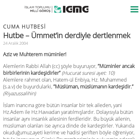
CUMA HUTBESİ
Hutbe – Ümmet’in derdiyle dertlenmek
24 Aralık 2004
Aziz ve Muhterem müminler!
Alemlerin Rabbi Allah (cc) şöyle buyuruyor,
”Müminler ancak
birbirlerinin kardeşidirler”
(Hucurat suresi ayet: 10)
Alemlere rahmet olan, Hatem-ül Enbiya, Hz. Muhammed
(s.a.v) de buyurdularki,
”Müslüman, müslümanın kardeşidir.”
(Riyazussalihin)
İslam inancına göre bütün insanlar bir tek aileden, yani
Hz.Adem ile Hz.Havvadan yaratılmışlardır. Dolayısıyla bütün
insanlar aynı insanlık ailesinin ferdleridir. Bu büyük ailenin,
müslüman olanları ise ayrıca dinde de kardeştirler. Yukarıda
okuduğumuz,ayeti kerime ve hadisi şeriften böyle öğreniyor,