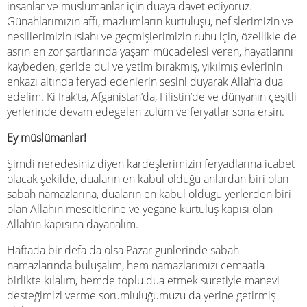
insanlar ve müslümanlar için duaya davet ediyoruz.
Günahlarımızın affı, mazlumların kurtuluşu, nefislerimizin ve
nesillerimizin ıslahı ve geçmişlerimizin ruhu için, özellikle de
asrın en zor şartlarında yaşam mücadelesi veren, hayatlarını
kaybeden, geride dul ve yetim bırakmış, yıkılmış evlerinin
enkazı altında feryad edenlerin sesini duyarak Allah’a dua
edelim. Ki Irak’ta, Afganistan’da, Filistin’de ve dünyanın çeşitli
yerlerinde devam edegelen zulüm ve feryatlar sona ersin.
Ey müslümanlar!
Şimdi neredesiniz diyen kardeşlerimizin feryadlarına icabet
olacak şekilde, duaların en kabul olduğu anlardan biri olan
sabah namazlarına, duaların en kabul olduğu yerlerden biri
olan Allahın mescitlerine ve yegane kurtuluş kapısı olan
Allah’ın kapısına dayanalım.
Haftada bir defa da olsa Pazar günlerinde sabah
namazlarında buluşalım, hem namazlarımızı cemaatla
birlikte kılalım, hemde toplu dua etmek suretiyle manevi
desteğimizi verme sorumluluğumuzu da yerine getirmiş