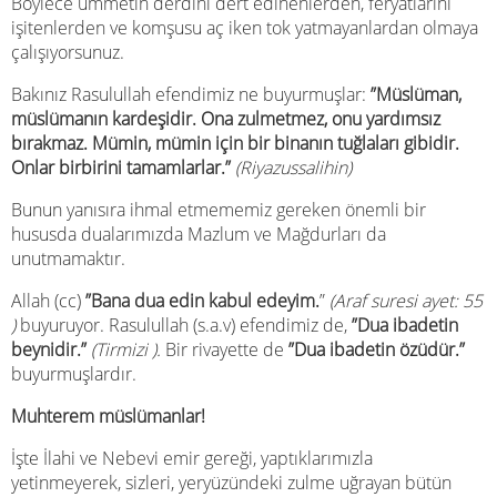
Böylece ümmetin derdini dert edinenlerden, feryatlarını
işitenlerden ve komşusu aç iken tok yatmayanlardan olmaya
çalışıyorsunuz.
Bakınız Rasulullah efendimiz ne buyurmuşlar:
”Müslüman,
müslümanın kardeşidir. Ona zulmetmez, onu yardımsız
bırakmaz. Mümin, mümin için bir binanın tuğlaları gibidir.
Onlar birbirini tamamlarlar.”
(Riyazussalihin)
Bunun yanısıra ihmal etmememiz gereken önemli bir
hususda dualarımızda Mazlum ve Mağdurları da
unutmamaktır.
Allah (cc)
”Bana dua edin kabul edeyim.
”
(Araf suresi ayet: 55
)
buyuruyor. Rasulullah (s.a.v) efendimiz de,
”Dua ibadetin
beynidir.”
(Tirmizi
).
Bir rivayette de
”Dua ibadetin özüdür.”
buyurmuşlardır.
Muhterem müslümanlar!
İşte İlahi ve Nebevi emir gereği, yaptıklarımızla
yetinmeyerek, sizleri, yeryüzündeki zulme uğrayan bütün