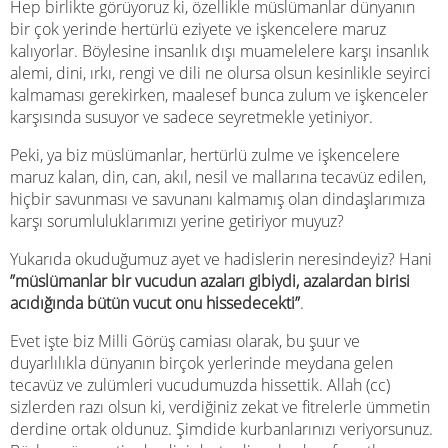
Hep birlikte görüyoruz ki, özellikle müslümanlar dünyanın
bir çok yerinde hertürlü eziyete ve işkencelere maruz
kalıyorlar. Böylesine insanlık dışı muamelelere karşı insanlık
alemi, dini, ırkı, rengi ve dili ne olursa olsun kesinlikle seyirci
kalmaması gerekirken, maalesef bunca zulum ve işkenceler
karşısında susuyor ve sadece seyretmekle yetiniyor.
Peki, ya biz müslümanlar, hertürlü zulme ve işkencelere
maruz kalan, din, can, akıl, nesil ve mallarına tecavüz edilen,
hiçbir savunması ve savunanı kalmamış olan dindaşlarımıza
karşı sorumluluklarımızı yerine getiriyor muyuz?
Yukarıda okuduğumuz ayet ve hadislerin neresindeyiz? Hani
”müslümanlar bir vucudun azaları gibiydi, azalardan birisi
acıdığında bütün vucut onu hissedecekti”
.
Evet işte biz Milli Görüş camiası olarak, bu şuur ve
duyarlılıkla dünyanın birçok yerlerinde meydana gelen
tecavüz ve zulümleri vucudumuzda hissettik. Allah (cc)
sizlerden razı olsun ki, verdiğiniz zekat ve fitrelerle ümmetin
derdine ortak oldunuz. Şimdide kurbanlarınızı veriyorsunuz.