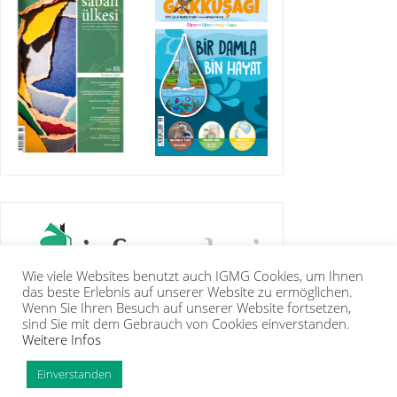
Wie viele Websites benutzt auch IGMG Cookies, um Ihnen
das beste Erlebnis auf unserer Website zu ermöglichen.
Wenn Sie Ihren Besuch auf unserer Website fortsetzen,
sind Sie mit dem Gebrauch von Cookies einverstanden.
Weitere Infos
IGMG
BASIN
KUR’ÂN-I KERÎM
GALERİ
İRTİBAT
ÜYELİK
INTRANET
TİP
Einverstanden
Copyright Islam Toplumu Millî Görüş e.V. |
Künye
|
Feragatname