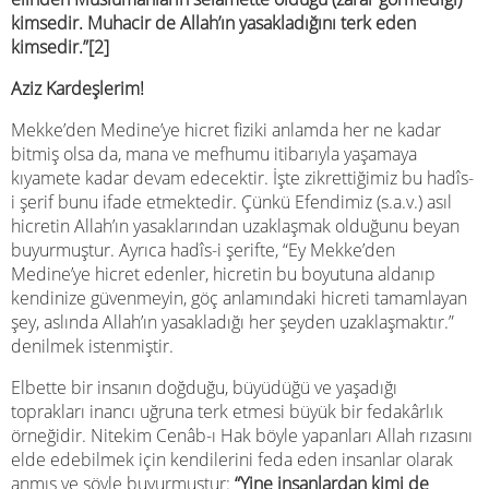
kimsedir. Muhacir de Allah’ın yasakladığını terk eden
kimsedir.”[2]
Aziz Kardeşlerim!
Mekke’den Medine’ye hicret fiziki anlamda her ne kadar
bitmiş olsa da, mana ve mefhumu itibarıyla yaşamaya
kıyamete kadar devam edecektir. İşte zikrettiğimiz bu hadîs-
i şerif bunu ifade etmektedir. Çünkü Efendimiz (s.a.v.) asıl
hicretin Allah’ın yasaklarından uzaklaşmak olduğunu beyan
buyurmuştur. Ayrıca hadîs-i şerifte, “Ey Mekke’den
Medine’ye hicret edenler, hicretin bu boyutuna aldanıp
kendinize güvenmeyin, göç anlamındaki hicreti tamamlayan
şey, aslında Allah’ın yasakladığı her şeyden uzaklaşmaktır.”
denilmek istenmiştir.
Elbette bir insanın doğduğu, büyüdüğü ve yaşadığı
toprakları inancı uğruna terk etmesi büyük bir fedakârlık
örneğidir. Nitekim Cenâb-ı Hak böyle yapanları Allah rızasını
elde edebilmek için kendilerini feda eden insanlar olarak
anmış ve şöyle buyurmuştur:
“Yine insanlardan kimi de