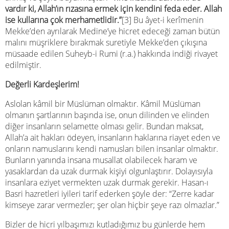
vardır ki, Allah’ın rızasına ermek için kendini feda eder. Allah
ise kullarına çok merhametlidir.”
[3] Bu âyet-i kerîmenin
Mekke’den ayrılarak Medine’ye hicret edeceği zaman bütün
malını müşriklere bırakmak suretiyle Mekke’den çıkışına
müsaade edilen Suheyb-i Rumi (r.a.) hakkında indiği rivayet
edilmiştir.
Değerli Kardeşlerim!
Aslolan kâmil bir Müslüman olmaktır. Kâmil Müslüman
olmanın şartlarının başında ise, onun dilinden ve elinden
diğer insanların selamette olması gelir. Bundan maksat,
Allah’a ait hakları ödeyen, insanların haklarına riayet eden ve
onların namuslarını kendi namusları bilen insanlar olmaktır.
Bunların yanında insana musallat olabilecek haram ve
yasaklardan da uzak durmak kişiyi olgunlaştırır. Dolayısıyla
insanlara eziyet vermekten uzak durmak gerekir. Hasan-ı
Basri hazretleri iyileri tarif ederken şöyle der: “Zerre kadar
kimseye zarar vermezler; şer olan hiçbir şeye razı olmazlar.”
Bizler de hicri yılbaşımızı kutladığımız bu günlerde hem