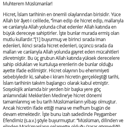
Muhterem Müslümanlar!
Hicret, İslam tarihinin en önemli olaylarından birisidir. Yüce
Allah bir âyet-i celilede, “İman edip de hicret edip, mallarıyla
ve canlarıyla Allah yolunda cihat edenler Allah katında en
büyük dereceye sahiptirler. İşte bunlar murada ermiş olan
mutlu kullardır.”[1] buyurmuş ve birinci sırada iman
edenleri, ikinci sırada hicret edenleri, üçüncü sırada da
malları ve canlarıyla Allah yolunda gayret eden mücahitleri
zikretmiştir. Bu üç grubun Allah katında yüksek derecelere
sahip oldukları ve kurtuluşa erenlerin de bunlar olduğu
ayette ifade edilmiştir. Hicret olayının bu ehemmiyeti
sebebiyledir ki, sahabe-i kiram hicretin gerçekleştiği tarihi,
İslam tarihinin takvim başlangıcı olarak kabul etmiştir.
Sosyolojik anlamda bir yerden bir başka yere göç
anlamındaki Mekke’den Medine’ye hicret dönemi
tamamlanmış ve bu tarih Müslümanların yılbaşı olmuştur.
Ancak hicretin ifade ettiği mana ve mefhum bugün de
devam etmektedir. İşte bunu izah sadedinde Peygamber
Efendimiz (s.a.v.) şöyle buyurmuştur: “Müslüman, dilinden ve
elinden Müslümanların selamette olduğu (zarar görmediği)