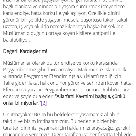
bağlı olanlara ve dindar bir yaşam sürdürmek isteyenlere
karşı endişe, hatta korku ile yaklaşılıyor. Özellikle dinini
görünür bir şekilde yaşayan, mesela başörtüsü takan, sakal
uzatan, iş veya okulda namaz kılan veya başka bir şekilde
Müslüman olduğunu ortaya koyan kişilere antipati ile
bakılabiliyor.
Değerli Kardeşlerim!
Müslümanlar olarak bu tür endişe ve korku karşısında
Peygamberimiz gibi davranmalıyız. Malumunuz İslam’ın ilk
yıllarında Peygamber Efendimiz (s.a.v.) İslam’ı tebliğ için
Taif’e gider, fakat halk onu hor görür ve şehirden kovar, hatta
Efendimiz’i yaralar. Peygamberimiz durumunu Rabbi’ne arz
eder ve şöyle dua eder:
“Allah’ım! Kavmimi bağışla, çünkü
onlar bilmiyorlar.”
[2]
Unutmayalım! Bizim bu beldelerde yaşamamız Allah’ın
takdiri ve bizim imtihanımızdır. Bu nedenle bizler bir
taraftan dinimizi yaşamak için haklarımızı arayacağız, gerekli
mücadeleyi vereceğiz. Diğer taraftan ise her fırsatta tebliğde