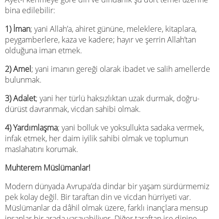
bina edilebilir:
1) İman
; yani Allah’a, ahiret gününe, meleklere, kitaplara,
peygamberlere, kaza ve kadere; hayır ve şerrin Allah’tan
olduğuna iman etmek.
2) Amel
; yani imanın gereği olarak ibadet ve salih amellerde
bulunmak.
3) Adalet
; yani her türlü haksızlıktan uzak durmak, doğru-
dürüst davranmak, vicdan sahibi olmak.
4) Yardımlaşma
; yani bolluk ve yoksullukta sadaka vermek,
infak etmek, her daim iyilik sahibi olmak ve toplumun
maslahatını korumak.
Muhterem Müslümanlar!
Modern dünyada Avrupa’da dindar bir yaşam sürdürmemiz
pek kolay değil. Bir taraftan din ve vicdan hürriyeti var.
Müslümanlar da dâhil olmak üzere, farklı inançlara mensup
insanlar bir arada yaşayabiliyor. Diğer taraftan ise dinine