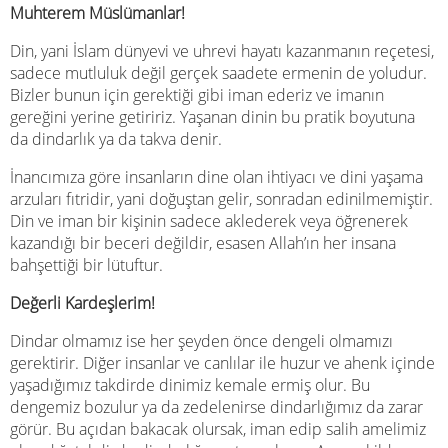
Muhterem Müslümanlar!
Din, yani İslam dünyevi ve uhrevi hayatı kazanmanın reçetesi,
sadece mutluluk değil gerçek saadete ermenin de yoludur.
Bizler bunun için gerektiği gibi iman ederiz ve imanın
gereğini yerine getiririz. Yaşanan dinin bu pratik boyutuna
da dindarlık ya da takva denir.
İnancımıza göre insanların dine olan ihtiyacı ve dini yaşama
arzuları fıtridir, yani doğuştan gelir, sonradan edinilmemiştir.
Din ve iman bir kişinin sadece aklederek veya öğrenerek
kazandığı bir beceri değildir, esasen Allah’ın her insana
bahşettiği bir lütuftur.
Değerli Kardeşlerim!
Dindar olmamız ise her şeyden önce dengeli olmamızı
gerektirir. Diğer insanlar ve canlılar ile huzur ve ahenk içinde
yaşadığımız takdirde dinimiz kemale ermiş olur. Bu
dengemiz bozulur ya da zedelenirse dindarlığımız da zarar
görür. Bu açıdan bakacak olursak, iman edip salih amelimiz