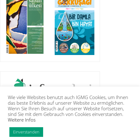
Wie viele Websites benutzt auch IGMG Cookies, um Ihnen
das beste Erlebnis auf unserer Website zu ermöglichen.
Wenn Sie Ihren Besuch auf unserer Website fortsetzen,
sind Sie mit dem Gebrauch von Cookies einverstanden.
Weitere Infos
IGMG
BASIN
KUR’ÂN-I KERÎM
GALERİ
İRTİBAT
ÜYELİK
INTRANET
TİP
Einverstanden
Copyright Islam Toplumu Millî Görüş e.V. |
Künye
|
Feragatname