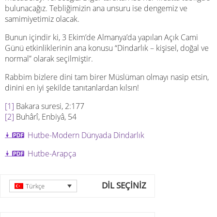
bulunacağız. Tebliğimizin ana unsuru ise dengemiz ve
samimiyetimiz olacak.
Bunun içindir ki, 3 Ekim’de Almanya’da yapılan Açık Cami
Günü etkinliklerinin ana konusu “Dindarlık – kişisel, doğal ve
normal” olarak seçilmiştir.
Rabbim bizlere dini tam birer Müslüman olmayı nasip etsin,
dinini en iyi şekilde tanıtanlardan kılsın!
[1]
Bakara suresi, 2:177
[2]
Buhârî, Enbiyâ, 54
Hutbe-Modern Dünyada Dindarlık
Hutbe-Arapça
DİL SEÇİNİZ
Türkçe