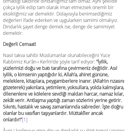
olmadığı takdirde dindarlığımız tam olmaz. Aynı şekilde
çokça iyilik edip tam olarak iman etmezsek önemli bir
eksikliğimiz var demektir. Dolayısıyla benimsediğimiz
değerleri ifade ederken ve uygularken samimi olmalıyız.
Dindarlık şayet denge demek ise, denge de samimiyet
demektir.
Değerli Cemaat!
Nasıl takva sahibi Müslümanlar olunabileceğini Yüce
Rabbimiz Kur’ân-ı Kerîm’de şöyle tarif ediyor:
“
İyilik,
yüzlerinizi doğu ve batı tarafına çevirmeniz değildir. Asıl
iyilik, o kimsenin yaptığıdır ki, Allah’a, ahiret gününe,
meleklere, kitaplara, peygamberlere inanır. (Allah’ın rızasını
gözeterek) yakınlara, yetimlere, yoksullara, yolda kalmışlara,
dilenenlere ve kölelere sevdiği maldan harcar, namaz kılar,
zekât verir. Antlaşma yaptığı zaman sözlerini yerine getirir.
Sıkıntı, hastalık ve savaş zamanlarında sabreder. İşte doğru
olanlar bu vasıfları taşıyanlardır. Müttakîler ancak
onlardır!
”
[1]
Âyet-i kerîmeye göre din ve dindarlık şu dört temel üzerine