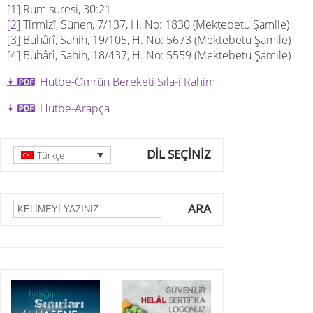
[1]
Rum suresi, 30:21
[2]
Tirmizî, Sünen, 7/137, H. No: 1830 (Mektebetu Şamile)
[3]
Buhârî, Sahih, 19/105, H. No: 5673 (Mektebetu Şamile)
[4]
Buhârî, Sahih, 18/437, H. No: 5559 (Mektebetu Şamile)
Hutbe-Ömrün Bereketi Sıla-i Rahim
Hutbe-Arapça
DİL SEÇİNİZ
Türkçe
ARA