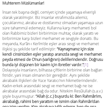
Muhterem Müslümanlar!
İnsan tek başına değil, cemiyet içinde yaşamaya elverişli
olarak yaratılmıştır. Biz insanlar etrafımızda ailemiz,
çocuklarımız, akraba ve dostlarımız olmadan yaşamaya uzun
süre tahammül edemeyiz. Kullarına karşı merhameti bol
olan Rabbimiz bizleri birbirimize muhtaç olarak yarattı ve
birbirimize karşı bizleri merhamet ve sevgiyle donattı. Bu
meyanda, Kur’ân-ı Kerîm’de eşler arası sevgi ve merhamet
ilişkisi şu şekilde tarif edilmiştir:
“
Kaynaşmanız için size
kendi cinsinizden eşler yaratıp aranızda sevgi ve merhamet
peyda etmesi de O’nun (varlığının) delillerindendir. Doğrusu
bunda iyi düşünen bir kavim için ibretler vardır.”
[1]
Dolayısıyla insanların, bilhassa çiftlerin birbirine olan bağları
fıtridir, yani insan olmanın bir gereğidir. Aynı şekilde
akrabalık ilişkileri de Yüce Yaratıcı’nın hikmetlerindendir.
Kadın-erkek arasındaki sevgi ve merhamet bağı ne ise
akrabalar arasındaki bağ da odur. Nitekim Resûlullah (s.a.v.)
şöyle buyurmuştur:
“
Allah (c.c.) buyurdu ki: Ben Rahmân’ım,
akrabalığı, rahimi ben yarattım ve ismim olan Rahmân’dan
ona isim verdim. Kim akrabaya iyilik ederse, ben de ona