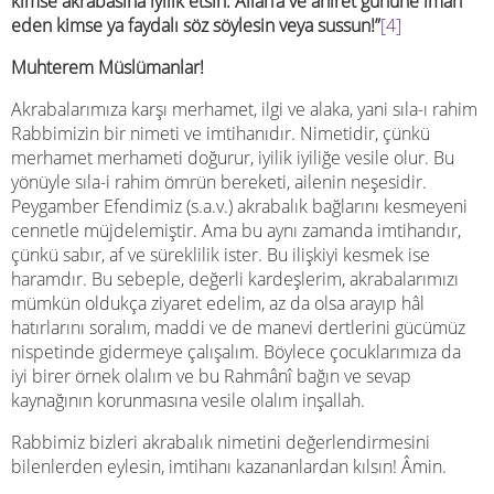
kimse akrabasına iyilik etsin. Allah’a ve ahiret gününe iman
eden kimse ya faydalı söz söylesin veya sussun!”
[4]
Muhterem Müslümanlar!
Akrabalarımıza karşı merhamet, ilgi ve alaka, yani sıla-ı rahim
Rabbimizin bir nimeti ve imtihanıdır. Nimetidir, çünkü
merhamet merhameti doğurur, iyilik iyiliğe vesile olur. Bu
yönüyle sıla-i rahim ömrün bereketi, ailenin neşesidir.
Peygamber Efendimiz (s.a.v.) akrabalık bağlarını kesmeyeni
cennetle müjdelemiştir. Ama bu aynı zamanda imtihandır,
çünkü sabır, af ve süreklilik ister. Bu ilişkiyi kesmek ise
haramdır. Bu sebeple, değerli kardeşlerim, akrabalarımızı
mümkün oldukça ziyaret edelim, az da olsa arayıp hâl
hatırlarını soralım, maddi ve de manevi dertlerini gücümüz
nispetinde gidermeye çalışalım. Böylece çocuklarımıza da
iyi birer örnek olalım ve bu Rahmânî bağın ve sevap
kaynağının korunmasına vesile olalım inşallah.
Rabbimiz bizleri akrabalık nimetini değerlendirmesini
bilenlerden eylesin, imtihanı kazananlardan kılsın! Âmin.