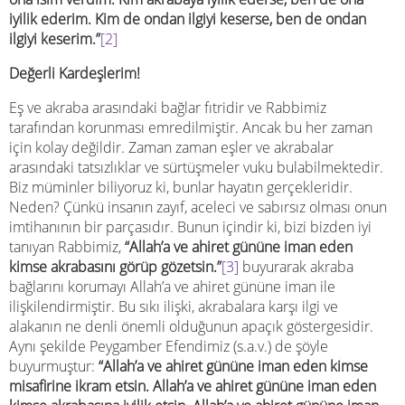
iyilik ederim. Kim de ondan ilgiyi keserse, ben de ondan
ilgiyi keserim.”
[2]
Değerli Kardeşlerim!
Eş ve akraba arasındaki bağlar fıtridir ve Rabbimiz
tarafından korunması emredilmiştir. Ancak bu her zaman
için kolay değildir. Zaman zaman eşler ve akrabalar
arasındaki tatsızlıklar ve sürtüşmeler vuku bulabilmektedir.
Biz müminler biliyoruz ki, bunlar hayatın gerçekleridir.
Neden? Çünkü insanın zayıf, aceleci ve sabırsız olması onun
imtihanının bir parçasıdır. Bunun içindir ki, bizi bizden iyi
tanıyan Rabbimiz,
“Allah’a ve ahiret gününe iman eden
kimse akrabasını görüp gözetsin.”
[3]
buyurarak akraba
bağlarını korumayı Allah’a ve ahiret gününe iman ile
ilişkilendirmiştir. Bu sıkı ilişki, akrabalara karşı ilgi ve
alakanın ne denli önemli olduğunun apaçık göstergesidir.
Aynı şekilde Peygamber Efendimiz (s.a.v.) de şöyle
buyurmuştur:
“Allah’a ve ahiret gününe iman eden kimse
misafirine ikram etsin. Allah’a ve ahiret gününe iman eden