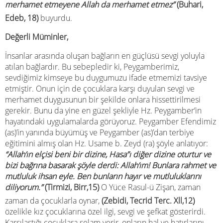
merhamet etmeyene Allah da merhamet etmez”
(Buhari,
Edeb, 18)
buyurdu.
Değerli Müminler,
İnsanlar arasında oluşan bağların en güçlüsü sevgi yoluyla
atılan bağlardır. Bu sebepledir ki, Peygamberimiz,
sevdiğimiz kimseye bu duygumuzu ifade etmemizi tavsiye
etmiştir. Onun için de çocuklara karşı duyulan sevgi ve
merhamet duygusunun bir şekilde onlara hissettirilmesi
gerekir. Bunu da yine en güzel şekliyle Hz. Peygamber’in
hayatındaki uygulamalarda görüyoruz. Peygamber Efendimiz
(as)’in yanında büyümüş ve Peygamber (as)’dan terbiye
eğitimini almış olan Hz. Usame b. Zeyd (ra) şöyle anlatıyor:
“Allah’ın elçisi beni bir dizine, Hasa”ı diğer dizine oturtur ve
bizi bağrına basarak şöyle derdi: Allah’ım! Bunlara rahmet ve
mutluluk ihsan eyle. Ben bunların hayır ve mutluluklarını
diliyorum.”
(Tirmizi, Birr,15)
O Yüce Rasul-ü Zişan, zaman
zaman da çocuklarla oynar,
(Zebidi, Tecrid Terc. Xll,12)
özelikle kız çocuklarına özel ilgi, sevgi ve şefkat gösterirdi.
Karşılaştığı çocuklara selam verir, onların hal ve hatırlarını