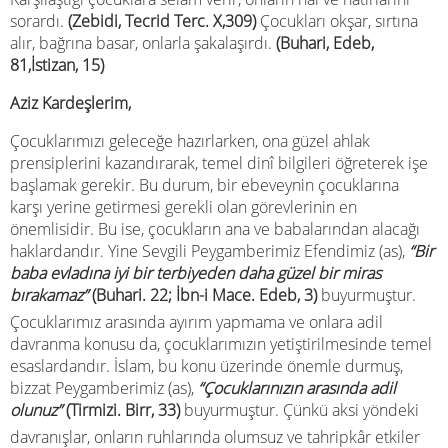
sorardı.
(Zebidi, Tecrid Terc. X,309)
Çocukları okşar, sırtına
alır, bağrına basar, onlarla şakalaşırdı.
(Buhari, Edeb,
81,İstizan, 15)
Aziz Kardeşlerim,
Çocuklarımızı geleceğe hazırlarken, ona güzel ahlak
prensiplerini kazandırarak, temel dinî bilgileri öğreterek işe
başlamak gerekir. Bu durum, bir ebeveynin çocuklarına
karşı yerine getirmesi gerekli olan görevlerinin en
önemlisidir. Bu ise, çocukların ana ve babalarından alacağı
haklardandır. Yine Sevgili Peygamberimiz Efendimiz (as),
“Bir
baba evladına iyi bir terbiyeden daha güzel bir miras
bırakamaz”
(Buhari. 22; İbn-i Mace. Edeb, 3)
buyurmuştur.
Çocuklarımız arasında ayırım yapmama ve onlara adil
davranma konusu da, çocuklarımızın yetiştirilmesinde temel
esaslardandır. İslam, bu konu üzerinde önemle durmuş,
bizzat Peygamberimiz (as),
“Çocuklarınızın arasında adil
olunuz”
(Tirmizi. Birr, 33)
buyurmuştur. Çünkü aksi yöndeki
davranışlar, onların ruhlarında olumsuz ve tahripkâr etkiler