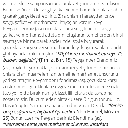
ve niteliklere sahip insanlar olarak yetiştirmemiz gerekiyor.
Bunu ise öncelikle sevgi, şefkat ve merhametle onlara sahip
çıkarak gerçekleştirebiliriz. Zira onların herşeyden önce
sevgi, şefkat ve merhamete ihtiyaçları vardır. Sevgili
Peygamberimiz (as) çocuklara karşı sergilenecek sevgi,
şefkat ve merhameti adeta dini oluşturan temellerden birisi
saymış ve bir mübarek sözlerinde, şöyle buyurarak
çocuklara karşı sevgi ve merhametle yaklaşmayanları tehdit
gibi uyarıda bulunmuştur:
“
Küçüklere merhamet etmeyen”¦
bizden değildir”¦”
(Tirmizi, Birr, 15)
Peygamber Efendimiz
(as), böyle buyurmakla çocuklarımızı yetiştirme konusunda,
onlara olan muamelemizin temeline merhamet unsurunu
yerleştirmiştir. Peygamber Efendimiz (as), çocuklara karşı
gösterilmesi gerekli olan sevgi ve merhameti sadece sözlü
tavsiye ile de bırakmamış bizzat fiili olarak da ashabına
göstermiştir. Bu cümleden olmak üzere Bir gün torunu Hz.
Hasan’ı öptü. Yanında sahabeden biri vardı. Dedi ki:
“Benim
on çocuğum var, hiçbirini öpmedim.”
(İbn Hanbel, Müsned,
25)
Bunun üzerine Peygamberimiz Efendimiz (as),
“Merhamet etmeyene merhamet olunmaz. İnsanlara