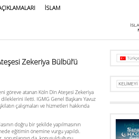
AÇIKLAMALARI
İSLAM
Türkç
teşesi Zekeriya Bülbül’ü
ni göreve atanan Köln Din Ateşesi Zekeriya
 dileklerini iletti. IGMG Genel Başkanı Yavuz
şkilatın çalışmaları ve hizmetleri hakkında
asının doğru bir şekilde yapılmasının
mede eğitimin önemine vurgu yapıldı.
ür sorunlarının da konuşulduğunu