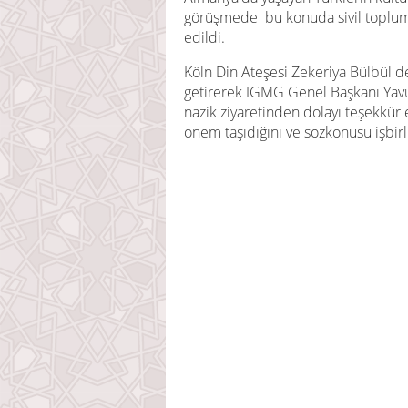
görüşmede bu konuda sivil toplum 
edildi.
Köln Din Ateşesi Zekeriya Bülbül d
getirerek IGMG Genel Başkanı Yavu
nazik ziyaretinden dolayı teşekkür e
önem taşıdığını ve sözkonusu işbirliğ