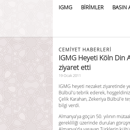
IGMG
BİRİMLER
BASIN 
CEMIYET HABERLERI
IGMG Heyeti Köln Din A
ziyaret etti
19 Ocak 2011
IGMG heyeti nezaket ziyaretinde ye
Bülbül'ü tebrik ederek, hoşgeldiniz
Çelik Karahan, Zekeriya Bülbül'e te
bilgi verdi.
Almanya'ya göçün 50. yılının mütaal
gerekliliği üzerinde durulan görüş
Almanya'da yaşayan Türklerin kült