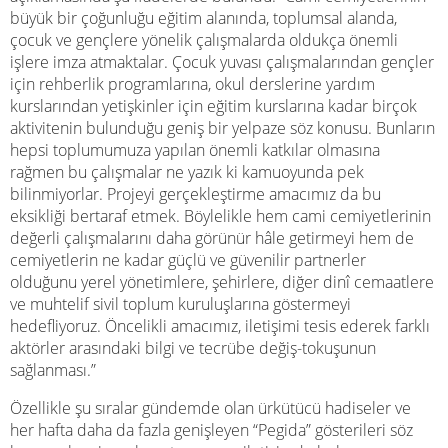
büyük bir çoğunluğu eğitim alanında, toplumsal alanda,
çocuk ve gençlere yönelik çalışmalarda oldukça önemli
işlere imza atmaktalar. Çocuk yuvası çalışmalarından gençler
için rehberlik programlarına, okul derslerine yardım
kurslarından yetişkinler için eğitim kurslarına kadar birçok
aktivitenin bulunduğu geniş bir yelpaze söz konusu. Bunların
hepsi toplumumuza yapılan önemli katkılar olmasına
rağmen bu çalışmalar ne yazık ki kamuoyunda pek
bilinmiyorlar. Projeyi gerçekleştirme amacımız da bu
eksikliği bertaraf etmek. Böylelikle hem cami cemiyetlerinin
değerli çalışmalarını daha görünür hâle getirmeyi hem de
cemiyetlerin ne kadar güçlü ve güvenilir partnerler
olduğunu yerel yönetimlere, şehirlere, diğer dinî cemaatlere
ve muhtelif sivil toplum kuruluşlarına göstermeyi
hedefliyoruz. Öncelikli amacımız, iletişimi tesis ederek farklı
aktörler arasındaki bilgi ve tecrübe değiş-tokuşunun
sağlanması.”
Özellikle şu sıralar gündemde olan ürkütücü hadiseler ve
her hafta daha da fazla genişleyen “Pegida” gösterileri söz