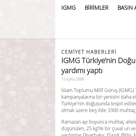
IGMG
BİRİMLER
BASIN 
CEMIYET HABERLERI
IGMG Türkiye’nin Doğu i
yardımı yaptı
15 Eylül 2008
İslam Toplumu Millî Görüş (IGMG) T
kampanyalarına bir yenisini daha ek
Türkiye'nin doğusunda tespit edilen 
olmak üzere beş ilde 3300 muhtaç a
Ramazan ayı boyunca muhtaç aileler
düşünülen, 25 kg'lik bir çuval un ve
yardımlar Diyarbakır, Elazığ, Bitlis,