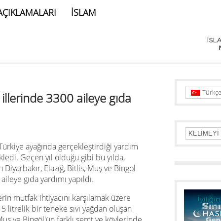
AÇIKLAMALARI
İSLAM
Türkç
llerinde 3300 aileye gıda
ürkiye ayağında gerçekleştirdiği yardım
ledi. Geçen yıl olduğu gibi bu yılda,
Diyarbakır, Elazığ, Bitlis, Muş ve Bingöl
ileye gıda yardımı yapıldı.
in mutfak ihtiyacını karşılamak üzere
 5 litrelik bir teneke sıvı yağdan oluşan
 Muş ve Bingöl'ün farklı semt ve köylerinde,