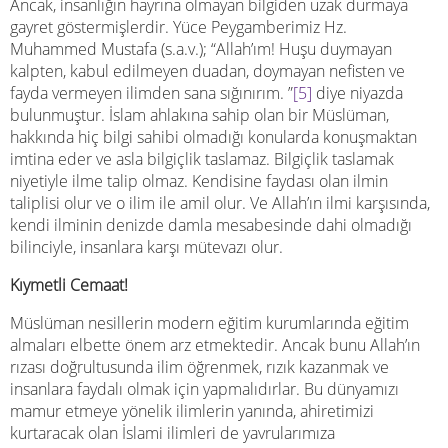
Ancak, insanlığın hayrına olmayan bilgiden uzak durmaya
gayret göstermişlerdir. Yüce Peygamberimiz Hz.
Muhammed Mustafa (s.a.v.); “Allah’ım! Huşu duymayan
kalpten, kabul edilmeyen duadan, doymayan nefisten ve
fayda vermeyen ilimden sana sığınırım. ”
[5]
diye niyazda
bulunmuştur. İslam ahlakına sahip olan bir Müslüman,
hakkında hiç bilgi sahibi olmadığı konularda konuşmaktan
imtina eder ve asla bilgiçlik taslamaz. Bilgiçlik taslamak
niyetiyle ilme talip olmaz. Kendisine faydası olan ilmin
taliplisi olur ve o ilim ile amil olur. Ve Allah’ın ilmi karşısında,
kendi ilminin denizde damla mesabesinde dahi olmadığı
bilinciyle, insanlara karşı mütevazı olur.
Kıymetli Cemaat!
Müslüman nesillerin modern eğitim kurumlarında eğitim
almaları elbette önem arz etmektedir. Ancak bunu Allah’ın
rızası doğrultusunda ilim öğrenmek, rızık kazanmak ve
insanlara faydalı olmak için yapmalıdırlar. Bu dünyamızı
mamur etmeye yönelik ilimlerin yanında, ahiretimizi
kurtaracak olan İslami ilimleri de yavrularımıza