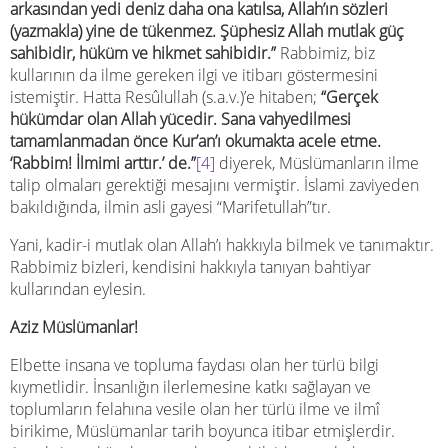
arkasından yedi deniz daha ona katılsa, Allah’ın sözleri
(yazmakla) yine de tükenmez. Şüphesiz Allah mutlak güç
sahibidir, hüküm ve hikmet sahibidir.”
Rabbimiz, biz
kullarının da ilme gereken ilgi ve itibarı göstermesini
istemiştir. Hatta Resûlullah (s.a.v.)’e hitaben;
“
Gerçek
hükümdar olan Allah yücedir. Sana vahyedilmesi
tamamlanmadan önce Kur’an’ı okumakta acele etme.
‘Rabbim! İlmimi arttır.’ de.”
[4]
diyerek, Müslümanların ilme
talip olmaları gerektiği mesajını vermiştir. İslami zaviyeden
bakıldığında, ilmin asli gayesi “Marifetullah”tır.
Yani, kadir-i mutlak olan Allah’ı hakkıyla bilmek ve tanımaktır.
Rabbimiz bizleri, kendisini hakkıyla tanıyan bahtiyar
kullarından eylesin.
Aziz Müslümanlar!
Elbette insana ve topluma faydası olan her türlü bilgi
kıymetlidir. İnsanlığın ilerlemesine katkı sağlayan ve
toplumların felahına vesile olan her türlü ilme ve ilmî
birikime, Müslümanlar tarih boyunca itibar etmişlerdir.