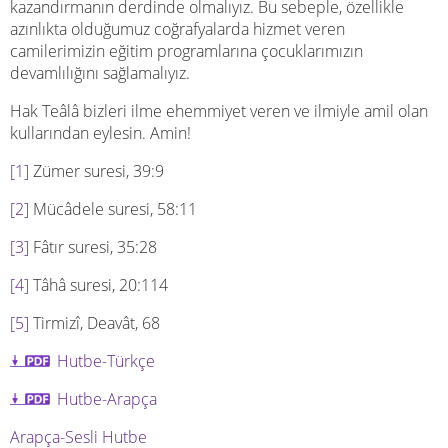
kazandırmanın derdinde olmalıyız. Bu sebeple, özellikle
azınlıkta olduğumuz coğrafyalarda hizmet veren
camilerimizin eğitim programlarına çocuklarımızın
devamlılığını sağlamalıyız.
Hak Teâlâ bizleri ilme ehemmiyet veren ve ilmiyle amil olan
kullarından eylesin. Amin!
[1]
Zümer suresi, 39:9
[2]
Mücâdele suresi, 58:11
[3]
Fâtır suresi, 35:28
[4]
Tâhâ suresi, 20:114
[5]
Tirmizî, Deavât, 68
Hutbe-Türkçe
Hutbe-Arapça
Arapça-Sesli Hutbe