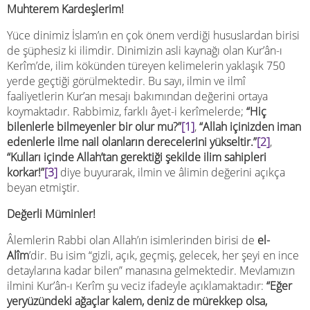
Muhterem Kardeşlerim!
Yüce dinimiz İslam’ın en çok önem verdiği hususlardan birisi
de şüphesiz ki ilimdir. Dinimizin asli kaynağı olan Kur’ân-ı
Kerîm’de, ilim kökünden türeyen kelimelerin yaklaşık 750
yerde geçtiği görülmektedir. Bu sayı, ilmin ve ilmî
faaliyetlerin Kur’an mesajı bakımından değerini ortaya
koymaktadır. Rabbimiz, farklı âyet-i kerîmelerde;
“Hiç
bilenlerle bilmeyenler bir olur mu?”
[1]
,
“Allah içinizden iman
edenlerle ilme nail olanların derecelerini yükseltir.”
[2]
,
“Kulları içinde Allah’tan gerektiği şekilde ilim sahipleri
korkar!”
[3]
diye buyurarak, ilmin ve âlimin değerini açıkça
beyan etmiştir.
Değerli Müminler!
Âlemlerin Rabbi olan Allah’ın isimlerinden birisi de
el-
Alîm
’dir. Bu isim “gizli, açık, geçmiş, gelecek, her şeyi en ince
detaylarına kadar bilen” manasına gelmektedir. Mevlamızın
ilmini Kur’ân-ı Kerîm şu veciz ifadeyle açıklamaktadır:
“Eğer
yeryüzündeki ağaçlar kalem, deniz de mürekkep olsa,